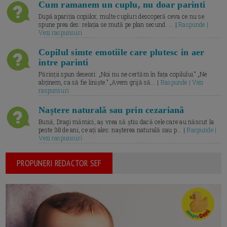
Cum ramanem un cuplu, nu doar parinti
După apariția copiilor, multe cupluri descoperă ceva ce nu se
spune prea des: relația se mută pe plan secund. ... |
Raspunde |
Vezi raspunsuri
Copilul simte emotiile care plutesc in aer
intre parinti
Părinții spun deseori: „Noi nu ne certăm în fața copilului.” „Ne
abținem, ca să fie liniște.” „Avem grijă să... |
Raspunde | Vezi
raspunsuri
Naștere naturală sau prin cezariană
Bună, Dragi mămici, aș vrea să știu dacă cele care au născut la
peste 38 de ani, ce ați ales: nașterea naturală sau p... |
Raspunde |
Vezi raspunsuri
PROPUNERI REDACTOR SEF