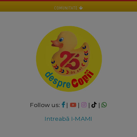
COMUNITATE
Follow us:
|
|
|
|
Intreabă I-MAMI