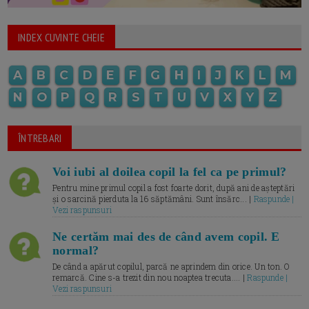
INDEX CUVINTE CHEIE
A
B
C
D
E
F
G
H
I
J
K
L
M
N
O
P
Q
R
S
T
U
V
X
Y
Z
ÎNTREBARI
Voi iubi al doilea copil la fel ca pe primul?
Pentru mine primul copil a fost foarte dorit, după ani de așteptări
și o sarcină pierduta la 16 săptămâni. Sunt însărc... |
Raspunde |
Vezi raspunsuri
Ne certăm mai des de când avem copil. E
normal?
De când a apărut copilul, parcă ne aprindem din orice. Un ton. O
remarcă. Cine s-a trezit din nou noaptea trecuta.... |
Raspunde |
Vezi raspunsuri