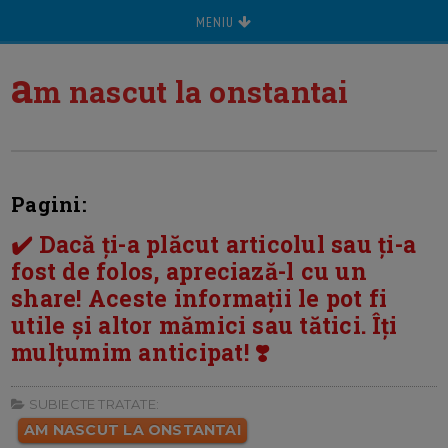
MENIU
a
m nascut la onstantai
Pagini:
✔️ Dacă ți-a plăcut articolul sau ți-a
fost de folos, apreciază-l cu un
share! Aceste informații le pot fi
utile și altor mămici sau tătici. Îți
mulțumim anticipat! ❣️
SUBIECTE TRATATE:
AM NASCUT LA ONSTANTAI