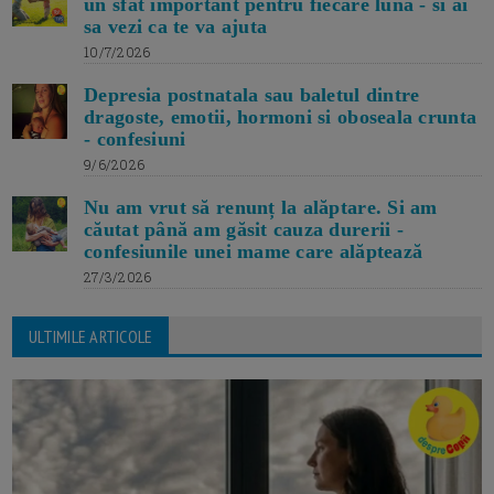
un sfat important pentru fiecare luna - si ai
sa vezi ca te va ajuta
10/7/2026
Depresia postnatala sau baletul dintre
dragoste, emotii, hormoni si oboseala crunta
- confesiuni
9/6/2026
Nu am vrut să renunț la alăptare. Si am
căutat până am găsit cauza durerii -
confesiunile unei mame care alăptează
27/3/2026
ULTIMILE ARTICOLE