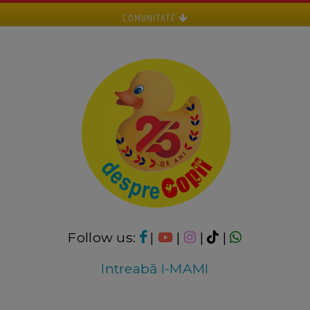
COMUNITATE
Follow us:
|
|
|
|
Intreabă I-MAMI