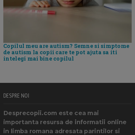
Copilul meu are autism? Semne si simptome
de autism la copii care te pot ajuta sa iti
intelegi mai bine copilul
DESPRE NOI
Desprecopii.com este cea mai
importanta resursa de informatii online
in limba romana adresata parintilor si