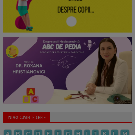
INDEX CUVINTE CHEIE
A
B
C
D
E
F
G
H
I
J
K
L
M