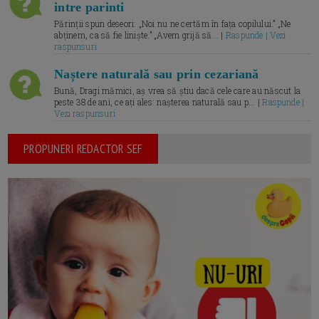
intre parinti
Părinții spun deseori: „Noi nu ne certăm în fața copilului.” „Ne
abținem, ca să fie liniște.” „Avem grijă să... |
Raspunde | Vezi
raspunsuri
Naștere naturală sau prin cezariană
Bună, Dragi mămici, aș vrea să știu dacă cele care au născut la
peste 38 de ani, ce ați ales: nașterea naturală sau p... |
Raspunde |
Vezi raspunsuri
PROPUNERI REDACTOR SEF