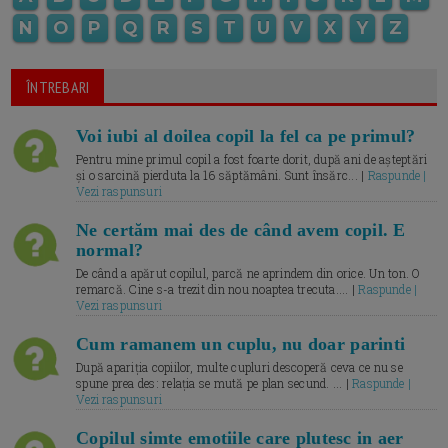
N
O
P
Q
R
S
T
U
V
X
Y
Z
ÎNTREBARI
Voi iubi al doilea copil la fel ca pe primul?
Pentru mine primul copil a fost foarte dorit, după ani de așteptări
și o sarcină pierduta la 16 săptămâni. Sunt însărc... |
Raspunde |
Vezi raspunsuri
Ne certăm mai des de când avem copil. E
normal?
De când a apărut copilul, parcă ne aprindem din orice. Un ton. O
remarcă. Cine s-a trezit din nou noaptea trecuta.... |
Raspunde |
Vezi raspunsuri
Cum ramanem un cuplu, nu doar parinti
După apariția copiilor, multe cupluri descoperă ceva ce nu se
spune prea des: relația se mută pe plan secund. ... |
Raspunde |
Vezi raspunsuri
Copilul simte emotiile care plutesc in aer