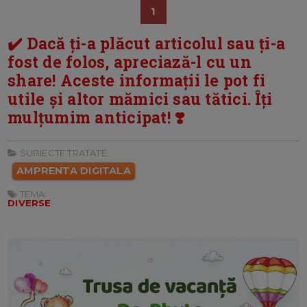
1
✔️ Dacă ți-a plăcut articolul sau ți-a
fost de folos, apreciază-l cu un
share! Aceste informații le pot fi
utile și altor mămici sau tătici. Îți
mulțumim anticipat! ❣️
SUBIECTE TRATATE:
AMPRENTA DIGITALA
TEMA:
DIVERSE