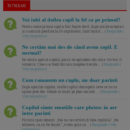
ÎNTREBARI
Voi iubi al doilea copil la fel ca pe primul?
Pentru mine primul copil a fost foarte dorit, după ani de așteptări
și o sarcină pierduta la 16 săptămâni. Sunt însărc... |
Raspunde |
Vezi raspunsuri
Ne certăm mai des de când avem copil. E
normal?
De când a apărut copilul, parcă ne aprindem din orice. Un ton. O
remarcă. Cine s-a trezit din nou noaptea trecuta.... |
Raspunde |
Vezi raspunsuri
Cum ramanem un cuplu, nu doar parinti
După apariția copiilor, multe cupluri descoperă ceva ce nu se
spune prea des: relația se mută pe plan secund. ... |
Raspunde |
Vezi raspunsuri
Copilul simte emotiile care plutesc in aer
intre parinti
Părinții spun deseori: „Noi nu ne certăm în fața copilului.” „Ne
abținem, ca să fie liniște.” „Avem grijă să... |
Raspunde | Vezi
raspunsuri