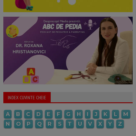
INDEX CUVINTE CHEIE
A
B
C
D
E
F
G
H
I
J
K
L
M
N
O
P
Q
R
S
T
U
V
X
Y
Z