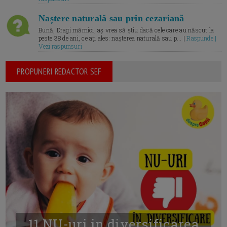
Naștere naturală sau prin cezariană
Bună, Dragi mămici, aș vrea să știu dacă cele care au născut la
peste 38 de ani, ce ați ales: nașterea naturală sau p... |
Raspunde |
Vezi raspunsuri
PROPUNERI REDACTOR SEF
11 NU-uri in diversificarea