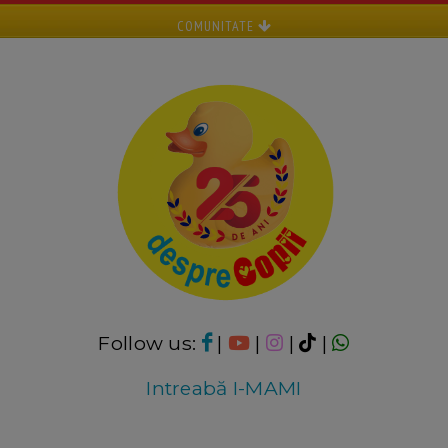
COMUNITATE
Follow us:
|
|
|
|
Intreabă I-MAMI