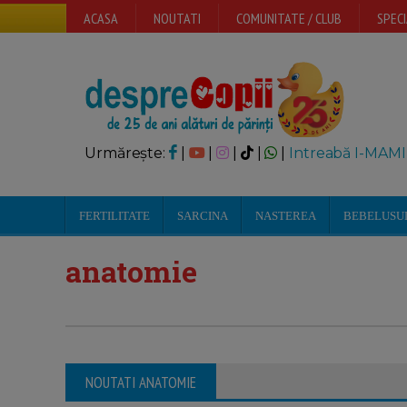
ACASA
NOUTATI
COMUNITATE / CLUB
SPECI
Urmărește:
|
|
|
|
|
Intreabă I-MAMI
FERTILITATE
SARCINA
NASTEREA
BEBELUSU
anatomie
NOUTATI ANATOMIE