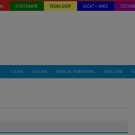
AL
FITOTERAPIE
VEDRA SHOP
USCAT + UMED
TESTARE
L
1-3 ANI
4-12 ANI
FAMILIE, PARENTING
EDUCATIE
S