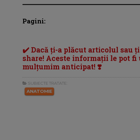
Pagini:
✔️ Dacă ți-a plăcut articolul sau ț
share! Aceste informații le pot fi u
mulțumim anticipat! ❣️
SUBIECTE TRATATE:
ANATOMIE