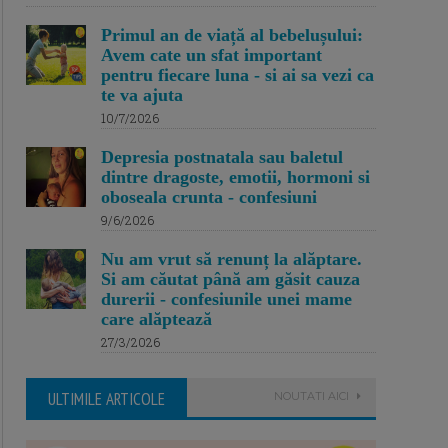
Primul an de viață al bebelușului:
Avem cate un sfat important
pentru fiecare luna - si ai sa vezi ca
te va ajuta
10/7/2026
Depresia postnatala sau baletul
dintre dragoste, emotii, hormoni si
oboseala crunta - confesiuni
9/6/2026
Nu am vrut să renunț la alăptare.
Si am căutat până am găsit cauza
durerii - confesiunile unei mame
care alăptează
27/3/2026
ULTIMILE ARTICOLE
NOUTATI AICI