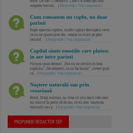
orice. Un ton. O remarcă. Cine s-a trezit din nou
noaptea trecuta.... |
Raspunde | Vezi raspunsuri
Cum ramanem un cuplu, nu doar
parinti
După apariția copiilor, multe cupluri descoperă ceva
ce nu se spune prea des: relația se mută pe plan
secund. ... |
Raspunde | Vezi raspunsuri
Copilul simte emotiile care plutesc
in aer intre parinti
Părinții spun deseori: „Noi nu ne certăm în fața
copilului.” „Ne abținem, ca să fie liniște.” „Avem grijă
să... |
Raspunde | Vezi raspunsuri
Naștere naturală sau prin
cezariană
Bună, Dragi mămici, aș vrea să știu dacă cele care
au născut la peste 38 de ani, ce ați ales: nașterea
naturală sau p... |
Raspunde | Vezi raspunsuri
PROPUNERI REDACTOR SEF