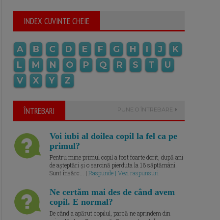
INDEX CUVINTE CHEIE
A
B
C
D
E
F
G
H
I
J
K
L
M
N
O
P
Q
R
S
T
U
V
X
Y
Z
ÎNTREBARI
PUNE O ÎNTREBARE
Voi iubi al doilea copil la fel ca pe
primul?
Pentru mine primul copil a fost foarte dorit, după ani
de așteptări și o sarcină pierduta la 16 săptămâni.
Sunt însărc... |
Raspunde | Vezi raspunsuri
Ne certăm mai des de când avem
copil. E normal?
De când a apărut copilul, parcă ne aprindem din