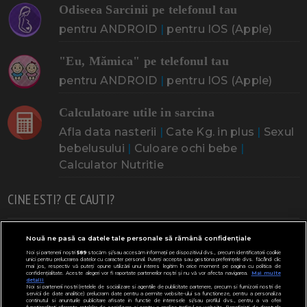
Odiseea Sarcinii pe telefonul tau
pentru ANDROID
|
pentru IOS (Apple)
"Eu, Mămica" pe telefonul tau
pentru ANDROID
|
pentru IOS (Apple)
Calculatoare utile in sarcina
Afla data nasterii
|
Cate Kg. in plus
|
Sexul
bebelusului
|
Culoare ochi bebe
|
Calculator Nutritie
CINE ESTI? CE CAUTI?
Doresc un copil
Adoptia
Probleme cu sarcina
Nouă ne pasă ca datele tale personale să rămână confidențiale
Noi și partenerii noștri
589
stocăm și/sau accesăm informații pe dispozitivul dvs., precum identificatorii cookie
Urmeaza sa nasc
Probleme alaptare
Bebe plange
unici pentru prelucrarea datelor cu caracter personal. Puteți accepta sau gestiona preferințele dvs. făcând clic
mai jos, respectiv vă puteți opune utilizării unui interes legitim în orice moment pe pagina cu politica de
confidențialitate. Aceste alegeri vor fi raportate partenerilor noștri și nu vă vor afecta navigarea.
Mai multe
Bebe febra
Caut bona
Cresa, Gradinta
detalii
Noi si partenerii nostri (retelele de socializare si agentiile de publicitate partenere, precum si furnizorii nostri de
servicii de date analitice) prelucram date pentru a permite website-ului sa functioneze, pentru a personaliza
Mergem la scoala
Copil bolnav
Copii cu nevoi speciale
continutul si anunturile publicitare afisate in functie de interesele si/sau profilul dvs., pentru a va oferi