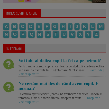
INDEX CUVINTE CHEIE
A
B
C
D
E
F
G
H
I
J
K
L
M
N
O
P
Q
R
S
T
U
V
X
Y
Z
ÎNTREBARI
Voi iubi al doilea copil la fel ca pe primul?
Pentru mine primul copil a fost foarte dorit, după ani de așteptări
și o sarcină pierduta la 16 săptămâni. Sunt însărc... |
Raspunde |
Vezi raspunsuri
Ne certăm mai des de când avem copil. E
normal?
De când a apărut copilul, parcă ne aprindem din orice. Un ton. O
remarcă. Cine s-a trezit din nou noaptea trecuta.... |
Raspunde |
Vezi raspunsuri