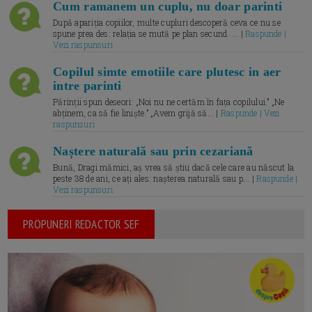
Cum ramanem un cuplu, nu doar parinti
După apariția copiilor, multe cupluri descoperă ceva ce nu se
spune prea des: relația se mută pe plan secund. ... |
Raspunde |
Vezi raspunsuri
Copilul simte emotiile care plutesc in aer
intre parinti
Părinții spun deseori: „Noi nu ne certăm în fața copilului.” „Ne
abținem, ca să fie liniște.” „Avem grijă să... |
Raspunde | Vezi
raspunsuri
Naștere naturală sau prin cezariană
Bună, Dragi mămici, aș vrea să știu dacă cele care au născut la
peste 38 de ani, ce ați ales: nașterea naturală sau p... |
Raspunde |
Vezi raspunsuri
PROPUNERI REDACTOR SEF