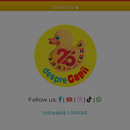
COMUNITATE
Follow us:
|
|
|
|
Intreabă I-MAMI