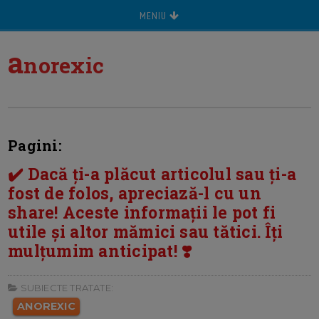
MENIU
a
norexic
Pagini:
✔️ Dacă ți-a plăcut articolul sau ți-a
fost de folos, apreciază-l cu un
share! Aceste informații le pot fi
utile și altor mămici sau tătici. Îți
mulțumim anticipat! ❣️
SUBIECTE TRATATE:
ANOREXIC