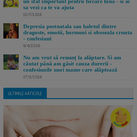
un sfat important pentru fiecare luna - si ai
sa vezi ca te va ajuta
10/7/2026
Depresia postnatala sau baletul dintre
dragoste, emotii, hormoni si oboseala crunta
- confesiuni
9/6/2026
Nu am vrut să renunț la alăptare. Si am
căutat până am găsit cauza durerii -
confesiunile unei mame care alăptează
27/3/2026
ULTIMILE ARTICOLE