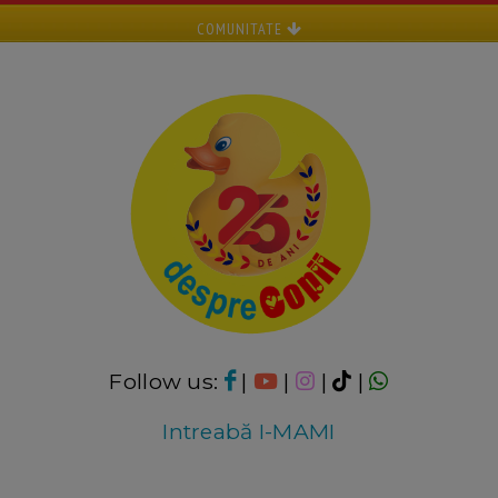
COMUNITATE
Follow us:
|
|
|
|
Intreabă I-MAMI