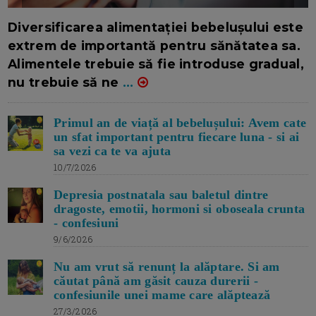
16/7/2026
AUTOR: EDITOR DC.
Diversificarea alimentației bebelușului este
extrem de importantă pentru sănătatea sa.
Alimentele trebuie să fie introduse gradual,
nu trebuie să ne
...
Primul an de viață al bebelușului: Avem cate
un sfat important pentru fiecare luna - si ai
sa vezi ca te va ajuta
10/7/2026
Depresia postnatala sau baletul dintre
dragoste, emotii, hormoni si oboseala crunta
- confesiuni
9/6/2026
Nu am vrut să renunț la alăptare. Si am
căutat până am găsit cauza durerii -
confesiunile unei mame care alăptează
27/3/2026