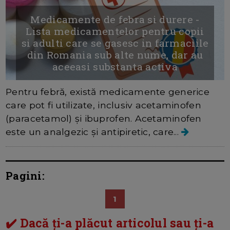
Medicamente de febra si durere -
Lista medicamentelor pentru copii
si adulti care se gasesc in farmaciile
din Romania sub alte nume, dar au
aceeasi substanta activa
Pentru febră, există medicamente generice
care pot fi utilizate, inclusiv acetaminofen
(paracetamol) și ibuprofen. Acetaminofen
este un analgezic și antipiretic, care...
Pagini:
1
✔️ Dacă ți-a plăcut articolul sau ți-a