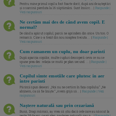
Pentru mine primul copil a fost foarte dorit, după ani de așteptări
și o sarcină pierduta la 16 săptămâni. Sunt însărc... |
Raspunde |
Vezi raspunsuri
Ne certăm mai des de când avem copil. E
normal?
De când a apărut copilul, parcă ne aprindem din orice. Un ton. O
remarcă. Cine s-a trezit din nou noaptea trecuta.... |
Raspunde |
Vezi raspunsuri
Cum ramanem un cuplu, nu doar parinti
După apariția copiilor, multe cupluri descoperă ceva ce nu se
spune prea des: relația se mută pe plan secund. ... |
Raspunde |
Vezi raspunsuri
Copilul simte emotiile care plutesc in aer
intre parinti
Părinții spun deseori: „Noi nu ne certăm în fața copilului.” „Ne
abținem, ca să fie liniște.” „Avem grijă să... |
Raspunde | Vezi
raspunsuri
Naștere naturală sau prin cezariană
Bună, Dragi mămici, aș vrea să știu dacă cele care au născut la
peste 38 de ani, ce ați ales: nașterea naturală sau p... |
Raspunde |