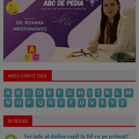
INDEX CUVINTE CHEIE
A
B
C
D
E
F
G
H
I
J
K
L
M
N
O
P
Q
R
S
T
U
V
X
Y
Z
ÎNTREBARI
Voi iubi al doilea copil la fel ca pe primul?