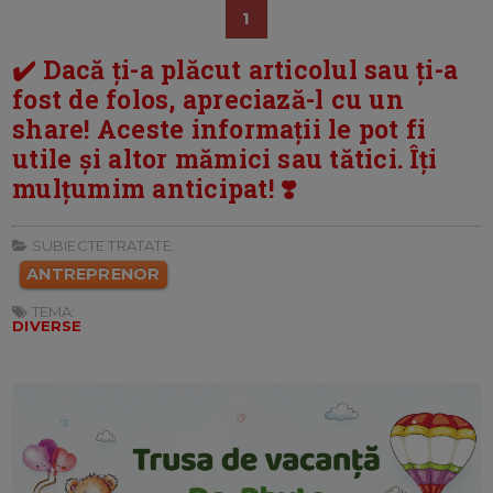
1
✔️ Dacă ți-a plăcut articolul sau ți-a
fost de folos, apreciază-l cu un
share! Aceste informații le pot fi
utile și altor mămici sau tătici. Îți
mulțumim anticipat! ❣️
SUBIECTE TRATATE:
ANTREPRENOR
TEMA:
DIVERSE