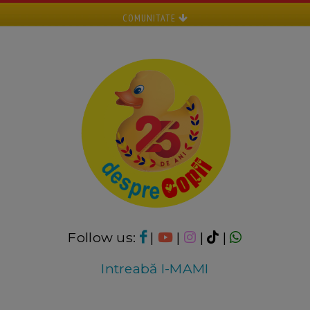
COMUNITATE
Follow us:
|
|
|
|
Intreabă I-MAMI