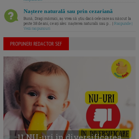
Naștere naturală sau prin cezariană
Bună, Dragi mămici, aș vrea să știu dacă cele care au născut la
peste 38 de ani, ce ați ales: nașterea naturală sau p... |
Raspunde |
Vezi raspunsuri
PROPUNERI REDACTOR SEF
11 NU-uri in diversificarea