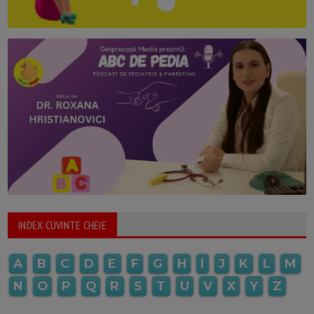
INDEX CUVINTE CHEIE
A
B
C
D
E
F
G
H
I
J
K
L
M
N
O
P
Q
R
S
T
U
V
X
Y
Z