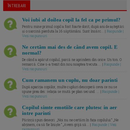
ÎNTREBARI
Voi iubi al doilea copil la fel ca pe primul?
Pentru mine primul copil a fost foarte dorit, după ani de așteptări
și o sarcină pierduta la 16 săptămâni. Sunt însărc... |
Raspunde |
Vezi raspunsuri
Ne certăm mai des de când avem copil. E
normal?
De când a apărut copilul, parcă ne aprindem din orice. Un ton. O
remarcă. Cine s-a trezit din nou noaptea trecuta.... |
Raspunde |
Vezi raspunsuri
Cum ramanem un cuplu, nu doar parinti
După apariția copiilor, multe cupluri descoperă ceva ce nu se
spune prea des: relația se mută pe plan secund. ... |
Raspunde |
Vezi raspunsuri
Copilul simte emotiile care plutesc in aer
intre parinti
Părinții spun deseori: „Noi nu ne certăm în fața copilului.” „Ne
abținem, ca să fie liniște.” „Avem grijă să... |
Raspunde | Vezi
raspunsuri