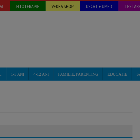
AL
FITOTERAPIE
VEDRA SHOP
USCAT + UMED
TESTARE
L
1-3 ANI
4-12 ANI
FAMILIE, PARENTING
EDUCATIE
S