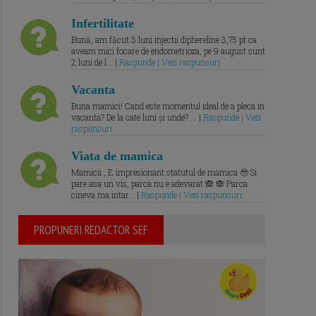
Infertilitate
Bună, am făcut 3 luni injectii diphereline 3,75 pt ca
aveam mici focare de endometrioza, pe 9 august sunt
2 luni de l... |
Raspunde | Vezi raspunsuri
Vacanta
Buna mamici! Cand este momentul ideal de a pleca in
vacanta? De la cate luni și unde? ... |
Raspunde | Vezi
raspunsuri
Viata de mamica
Mamicii , E impresionant statutul de mamica 🥹 Si
pare asa un vis, parca nu e adevarat 🙈 🙈 Parca
cineva ma intar... |
Raspunde | Vezi raspunsuri
PROPUNERI REDACTOR SEF