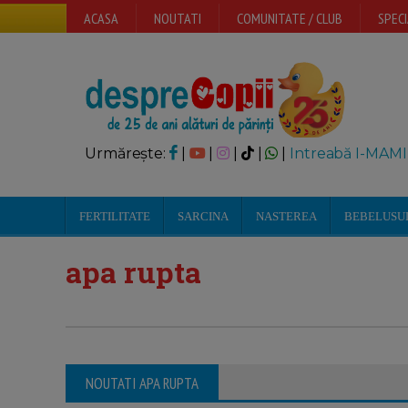
ACASA
NOUTATI
COMUNITATE / CLUB
SPECI
Urmărește:
|
|
|
|
|
Intreabă I-MAMI
FERTILITATE
SARCINA
NASTEREA
BEBELUSU
apa rupta
NOUTATI APA RUPTA