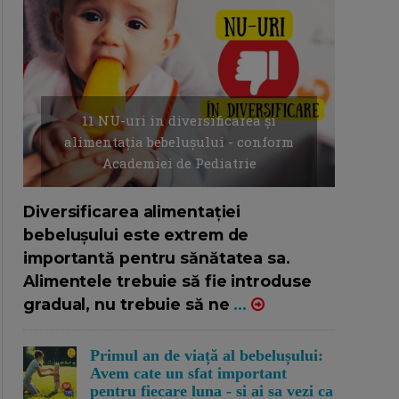
11 NU-uri in diversificarea și
alimentația bebelușului - conform
Academiei de Pediatrie
16/7/2026
AUTOR: EDITOR DC.
Diversificarea alimentației
bebelușului este extrem de
importantă pentru sănătatea sa.
Alimentele trebuie să fie introduse
gradual, nu trebuie să ne
...
Primul an de viață al bebelușului:
Avem cate un sfat important
pentru fiecare luna - si ai sa vezi ca