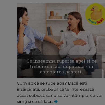
Ce inseamna ruperea apei si ce
trebuie sa faci dupa asta - in
asteptarea nasterii
Cum adică se rupe apa? Dacă ești
insărcinată, probabil că te interesează
acest subiect: când se va intâmpla, ce vei
simți și ce să faci...