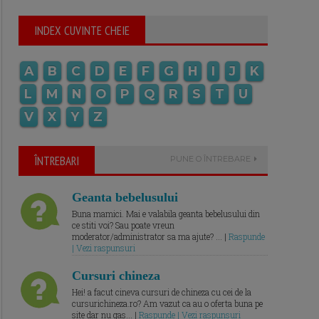
INDEX CUVINTE CHEIE
A
B
C
D
E
F
G
H
I
J
K
L
M
N
O
P
Q
R
S
T
U
V
X
Y
Z
ÎNTREBARI
PUNE O ÎNTREBARE
Geanta bebelusului
Buna mamici. Mai e valabila geanta bebelusului din
ce stiti voi? Sau poate vreun
moderator/administrator sa ma ajute? ... |
Raspunde
| Vezi raspunsuri
Cursuri chineza
Hei! a facut cineva cursuri de chineza cu cei de la
cursurichineza.ro? Am vazut ca au o oferta buna pe
site dar nu gas... |
Raspunde | Vezi raspunsuri