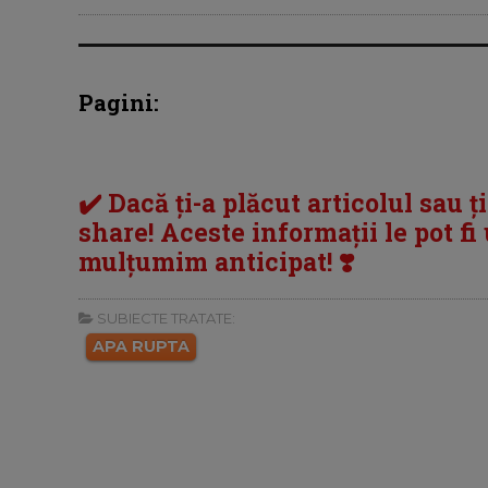
Pagini:
✔️ Dacă ți-a plăcut articolul sau ț
share! Aceste informații le pot fi u
mulțumim anticipat! ❣️
SUBIECTE TRATATE:
APA RUPTA