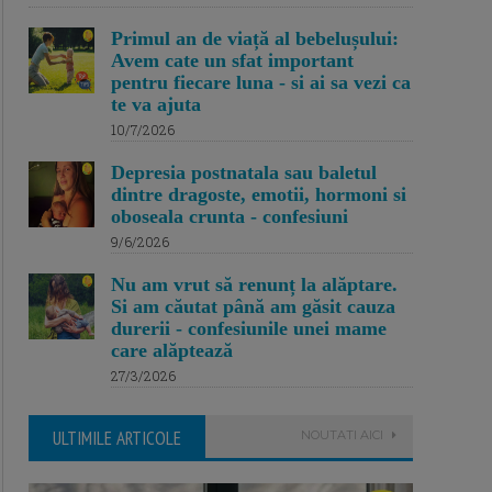
Primul an de viață al bebelușului:
Avem cate un sfat important
pentru fiecare luna - si ai sa vezi ca
te va ajuta
10/7/2026
Depresia postnatala sau baletul
dintre dragoste, emotii, hormoni si
oboseala crunta - confesiuni
9/6/2026
Nu am vrut să renunț la alăptare.
Si am căutat până am găsit cauza
durerii - confesiunile unei mame
care alăptează
27/3/2026
ULTIMILE ARTICOLE
NOUTATI AICI