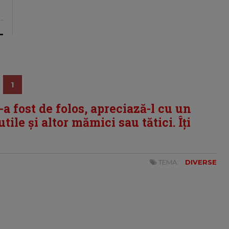
1
i-a fost de folos, apreciază-l cu un
tile și altor mămici sau tătici. Îți
TEMA:
DIVERSE