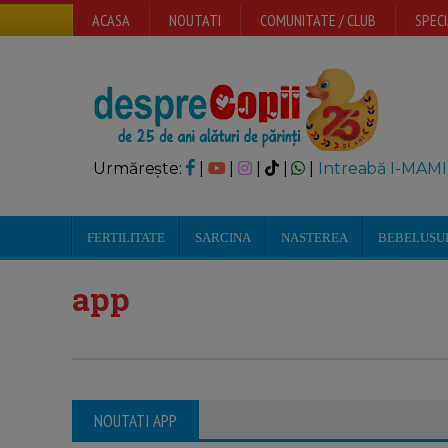
ACASA
NOUTATI
COMUNITATE / CLUB
SPECI
Urmărește:
|
|
|
|
|
Intreabă I-MAMI
FERTILITATE
SARCINA
NASTEREA
BEBELUSU
app
NOUTATI APP