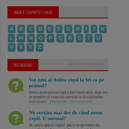
INDEX CUVINTE CHEIE
A
B
C
D
E
F
G
H
I
J
K
L
M
N
O
P
Q
R
S
T
U
V
X
Y
Z
ÎNTREBARI
PUNE O ÎNTREBARE
Voi iubi al doilea copil la fel ca pe
primul?
Pentru mine primul copil a fost foarte dorit, după ani
de așteptări și o sarcină pierduta la 16 săptămâni.
Sunt însărc... |
Raspunde | Vezi raspunsuri
Ne certăm mai des de când avem
copil. E normal?
De când a apărut copilul, parcă ne aprindem din