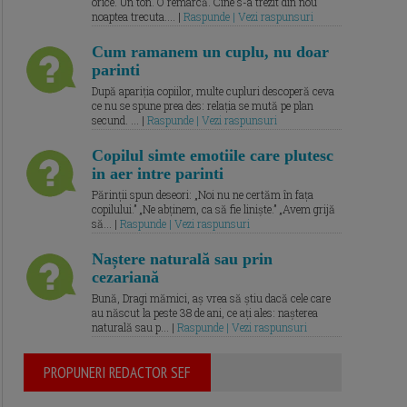
orice. Un ton. O remarcă. Cine s-a trezit din nou
noaptea trecuta.... |
Raspunde | Vezi raspunsuri
Cum ramanem un cuplu, nu doar
parinti
După apariția copiilor, multe cupluri descoperă ceva
ce nu se spune prea des: relația se mută pe plan
secund. ... |
Raspunde | Vezi raspunsuri
Copilul simte emotiile care plutesc
in aer intre parinti
Părinții spun deseori: „Noi nu ne certăm în fața
copilului.” „Ne abținem, ca să fie liniște.” „Avem grijă
să... |
Raspunde | Vezi raspunsuri
Naștere naturală sau prin
cezariană
Bună, Dragi mămici, aș vrea să știu dacă cele care
au născut la peste 38 de ani, ce ați ales: nașterea
naturală sau p... |
Raspunde | Vezi raspunsuri
PROPUNERI REDACTOR SEF