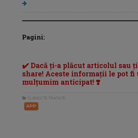
Pagini:
✔️ Dacă ți-a plăcut articolul sau ț
share! Aceste informații le pot fi u
mulțumim anticipat! ❣️
SUBIECTE TRATATE:
APP