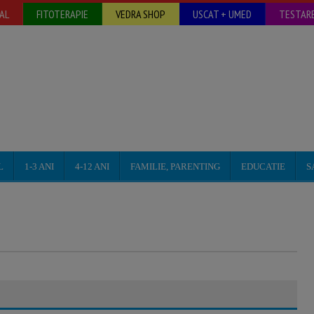
AL
FITOTERAPIE
VEDRA SHOP
USCAT + UMED
TESTARE
L
1-3 ANI
4-12 ANI
FAMILIE, PARENTING
EDUCATIE
S