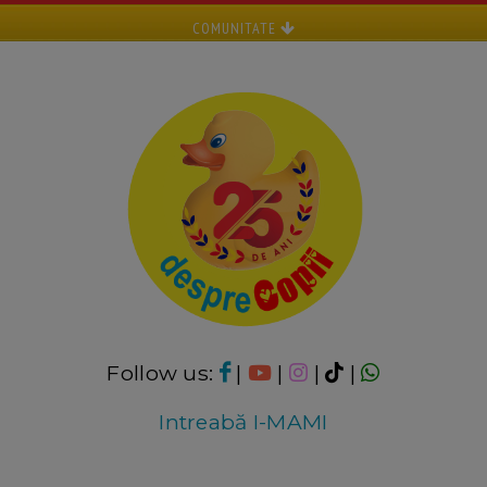
COMUNITATE
Follow us:
|
|
|
|
Intreabă I-MAMI