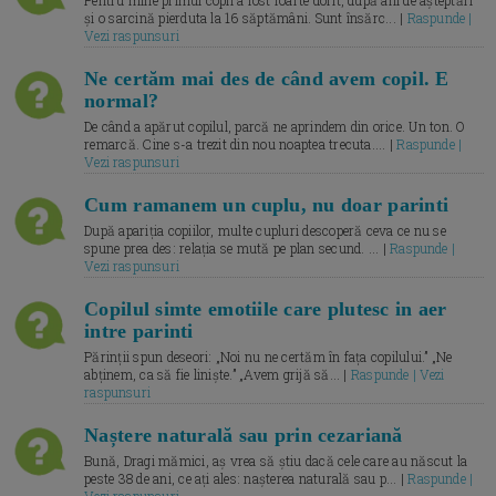
și o sarcină pierduta la 16 săptămâni. Sunt însărc... |
Raspunde |
Vezi raspunsuri
Ne certăm mai des de când avem copil. E
normal?
De când a apărut copilul, parcă ne aprindem din orice. Un ton. O
remarcă. Cine s-a trezit din nou noaptea trecuta.... |
Raspunde |
Vezi raspunsuri
Cum ramanem un cuplu, nu doar parinti
După apariția copiilor, multe cupluri descoperă ceva ce nu se
spune prea des: relația se mută pe plan secund. ... |
Raspunde |
Vezi raspunsuri
Copilul simte emotiile care plutesc in aer
intre parinti
Părinții spun deseori: „Noi nu ne certăm în fața copilului.” „Ne
abținem, ca să fie liniște.” „Avem grijă să... |
Raspunde | Vezi
raspunsuri
Naștere naturală sau prin cezariană
Bună, Dragi mămici, aș vrea să știu dacă cele care au născut la
peste 38 de ani, ce ați ales: nașterea naturală sau p... |
Raspunde |
Vezi raspunsuri