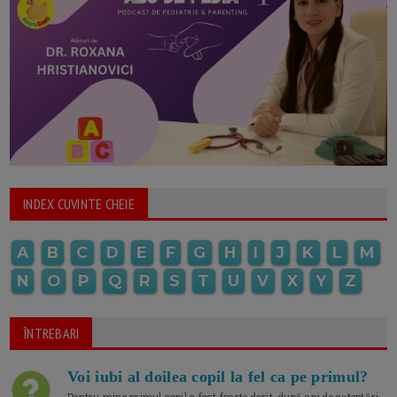
INDEX CUVINTE CHEIE
A
B
C
D
E
F
G
H
I
J
K
L
M
N
O
P
Q
R
S
T
U
V
X
Y
Z
ÎNTREBARI
Voi iubi al doilea copil la fel ca pe primul?
Pentru mine primul copil a fost foarte dorit, după ani de așteptări