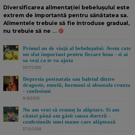
16/7/2026
AUTOR: EDITOR DC.
Diversificarea alimentației bebelușului este
extrem de importantă pentru sănătatea sa.
Alimentele trebuie să fie introduse gradual,
nu trebuie să ne
...
Primul an de viață al bebelușului: Avem cate
un sfat important pentru fiecare luna - si ai
sa vezi ca te va ajuta
10/7/2026
Depresia postnatala sau baletul dintre
dragoste, emotii, hormoni si oboseala crunta
- confesiuni
9/6/2026
Nu am vrut să renunț la alăptare. Si am
căutat până am găsit cauza durerii -
confesiunile unei mame care alăptează
27/3/2026