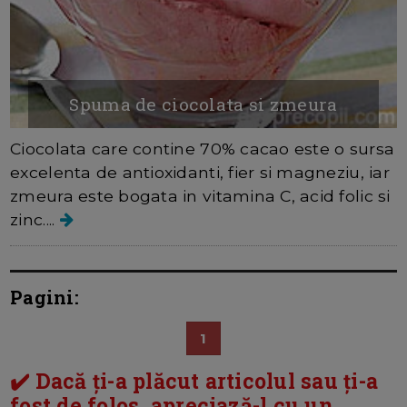
Spuma de ciocolata si zmeura
Ciocolata care contine 70% cacao este o sursa
excelenta de antioxidanti, fier si magneziu, iar
zmeura este bogata in vitamina C, acid folic si
zinc....
Pagini:
1
✔️ Dacă ți-a plăcut articolul sau ți-a
fost de folos, apreciază-l cu un