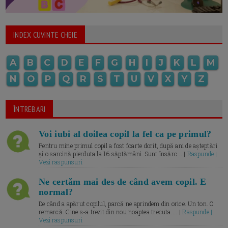
INDEX CUVINTE CHEIE
A
B
C
D
E
F
G
H
I
J
K
L
M
N
O
P
Q
R
S
T
U
V
X
Y
Z
ÎNTREBARI
Voi iubi al doilea copil la fel ca pe primul?
Pentru mine primul copil a fost foarte dorit, după ani de așteptări
și o sarcină pierduta la 16 săptămâni. Sunt însărc... |
Raspunde |
Vezi raspunsuri
Ne certăm mai des de când avem copil. E
normal?
De când a apărut copilul, parcă ne aprindem din orice. Un ton. O
remarcă. Cine s-a trezit din nou noaptea trecuta.... |
Raspunde |
Vezi raspunsuri