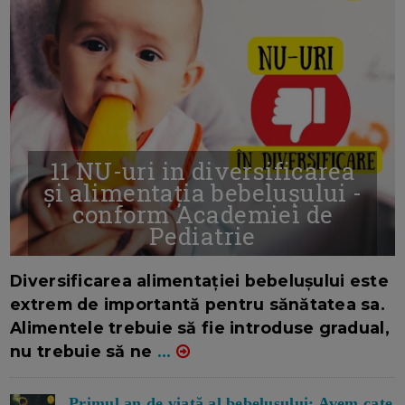
11 NU-uri in diversificarea
și alimentația bebelușului -
conform Academiei de
Pediatrie
16/7/2026
AUTOR: EDITOR DC.
Diversificarea alimentației bebelușului este
extrem de importantă pentru sănătatea sa.
Alimentele trebuie să fie introduse gradual,
nu trebuie să ne
...
Primul an de viață al bebelușului: Avem cate