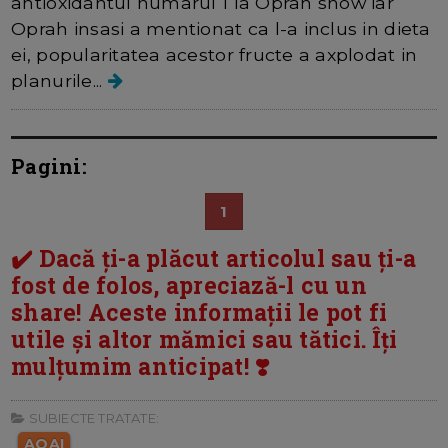
antioxidantul numarul 1 la Oprah show iar
Oprah insasi a mentionat ca l-a inclus in dieta
ei, popularitatea acestor fructe a axplodat in
planurile...
Pagini:
1
✔️ Dacă ți-a plăcut articolul sau ți-a
fost de folos, apreciază-l cu un
share! Aceste informații le pot fi
utile și altor mămici sau tătici. Îți
mulțumim anticipat! ❣️
SUBIECTE TRATATE:
AQAI