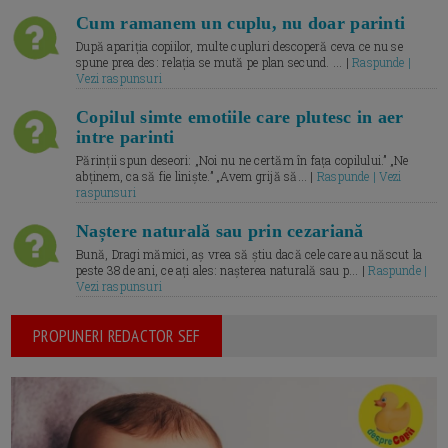
Cum ramanem un cuplu, nu doar parinti
După apariția copiilor, multe cupluri descoperă ceva ce nu se
spune prea des: relația se mută pe plan secund. ... |
Raspunde |
Vezi raspunsuri
Copilul simte emotiile care plutesc in aer
intre parinti
Părinții spun deseori: „Noi nu ne certăm în fața copilului.” „Ne
abținem, ca să fie liniște.” „Avem grijă să... |
Raspunde | Vezi
raspunsuri
Naștere naturală sau prin cezariană
Bună, Dragi mămici, aș vrea să știu dacă cele care au născut la
peste 38 de ani, ce ați ales: nașterea naturală sau p... |
Raspunde |
Vezi raspunsuri
PROPUNERI REDACTOR SEF