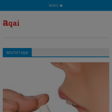
MENIU
a
qai
NOUTATI AQAI