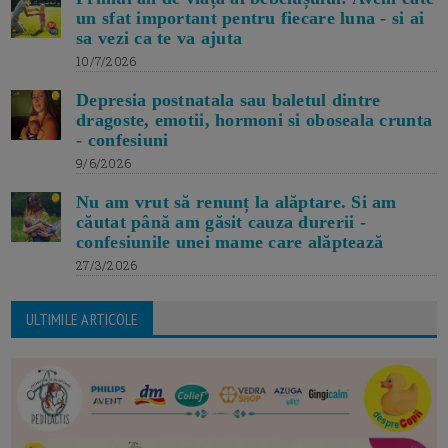
un sfat important pentru fiecare luna - si ai
sa vezi ca te va ajuta
10/7/2026
Depresia postnatala sau baletul dintre
dragoste, emotii, hormoni si oboseala crunta
- confesiuni
9/6/2026
Nu am vrut să renunț la alăptare. Si am
căutat până am găsit cauza durerii -
confesiunile unei mame care alăptează
27/3/2026
ULTIMILE ARTICOLE