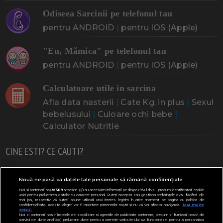
Odiseea Sarcinii pe telefonul tau
pentru ANDROID
|
pentru IOS (Apple)
"Eu, Mămica" pe telefonul tau
pentru ANDROID
|
pentru IOS (Apple)
Calculatoare utile in sarcina
Afla data nasterii
|
Cate Kg. in plus
|
Sexul
bebelusului
|
Culoare ochi bebe
|
Calculator Nutritie
CINE ESTI? CE CAUTI?
Doresc un copil
Adoptia
Probleme cu sarcina
Nouă ne pasă ca datele tale personale să rămână confidențiale
Noi și partenerii noștri
589
stocăm și/sau accesăm informații pe dispozitivul dvs., precum identificatorii cookie
Urmeaza sa nasc
Probleme alaptare
Bebe plange
unici pentru prelucrarea datelor cu caracter personal. Puteți accepta sau gestiona preferințele dvs. făcând clic
mai jos, respectiv vă puteți opune utilizării unui interes legitim în orice moment pe pagina cu politica de
confidențialitate. Aceste alegeri vor fi raportate partenerilor noștri și nu vă vor afecta navigarea.
Mai multe
Bebe febra
Caut bona
Cresa, Gradinta
detalii
Noi si partenerii nostri (retelele de socializare si agentiile de publicitate partenere, precum si furnizorii nostri de
servicii de date analitice) prelucram date pentru a permite website-ului sa functioneze, pentru a personaliza