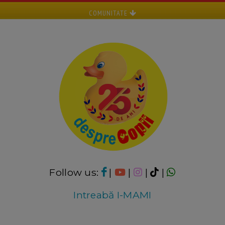
COMUNITATE
Follow us:
|
|
|
|
Intreabă I-MAMI