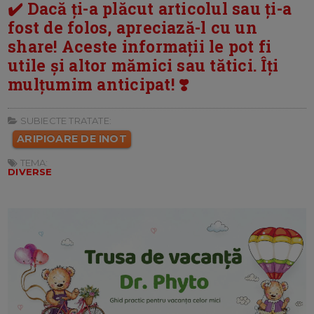
✔️ Dacă ți-a plăcut articolul sau ți-a
fost de folos, apreciază-l cu un
share! Aceste informații le pot fi
utile și altor mămici sau tătici. Îți
mulțumim anticipat! ❣️
SUBIECTE TRATATE:
ARIPIOARE DE INOT
TEMA:
DIVERSE