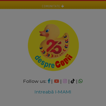
COMUNITATE
Follow us:
|
|
|
|
Intreabă I-MAMI