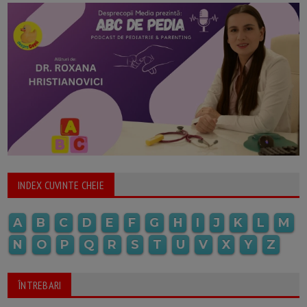
INDEX CUVINTE CHEIE
A
B
C
D
E
F
G
H
I
J
K
L
M
N
O
P
Q
R
S
T
U
V
X
Y
Z
ÎNTREBARI