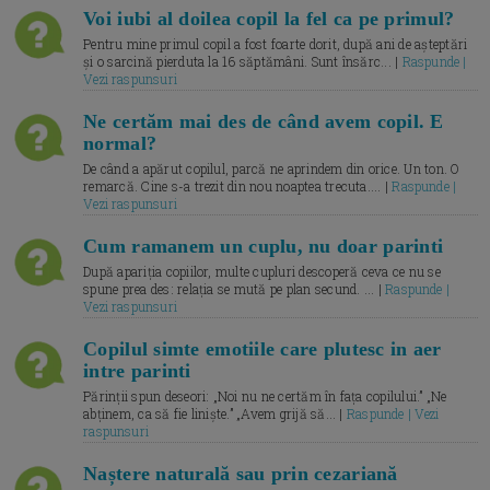
Voi iubi al doilea copil la fel ca pe primul?
Pentru mine primul copil a fost foarte dorit, după ani de așteptări
și o sarcină pierduta la 16 săptămâni. Sunt însărc... |
Raspunde |
Vezi raspunsuri
Ne certăm mai des de când avem copil. E
normal?
De când a apărut copilul, parcă ne aprindem din orice. Un ton. O
remarcă. Cine s-a trezit din nou noaptea trecuta.... |
Raspunde |
Vezi raspunsuri
Cum ramanem un cuplu, nu doar parinti
După apariția copiilor, multe cupluri descoperă ceva ce nu se
spune prea des: relația se mută pe plan secund. ... |
Raspunde |
Vezi raspunsuri
Copilul simte emotiile care plutesc in aer
intre parinti
Părinții spun deseori: „Noi nu ne certăm în fața copilului.” „Ne
abținem, ca să fie liniște.” „Avem grijă să... |
Raspunde | Vezi
raspunsuri
Naștere naturală sau prin cezariană