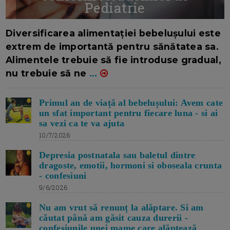
Pediatrie
16/7/2026
AUTOR: EDITOR DC.
Diversificarea alimentației bebelușului este
extrem de importantă pentru sănătatea sa.
Alimentele trebuie să fie introduse gradual,
nu trebuie să ne
...
Primul an de viață al bebelușului: Avem cate
un sfat important pentru fiecare luna - si ai
sa vezi ca te va ajuta
10/7/2026
Depresia postnatala sau baletul dintre
dragoste, emotii, hormoni si oboseala crunta
- confesiuni
9/6/2026
Nu am vrut să renunț la alăptare. Si am
căutat până am găsit cauza durerii -
confesiunile unei mame care alăptează