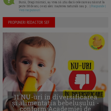
Bună, Dragi mămici, aș vrea să știu dacă cele care au născut la
peste 38 de ani, ce ați ales: nașterea naturală sau p... |
Raspunde |
Vezi raspunsuri
PROPUNERI REDACTOR SEF
11 NU-uri in diversificarea
și alimentația bebelușului -
conform Academiei de