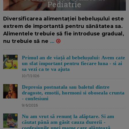
Pediatrie
16/7/2026
AUTOR: EDITOR DC.
Diversificarea alimentației bebelușului este
extrem de importantă pentru sănătatea sa.
Alimentele trebuie să fie introduse gradual,
nu trebuie să ne
...
Primul an de viață al bebelușului: Avem cate
un sfat important pentru fiecare luna - si ai
sa vezi ca te va ajuta
10/7/2026
Depresia postnatala sau baletul dintre
dragoste, emotii, hormoni si oboseala crunta
- confesiuni
9/6/2026
Nu am vrut să renunț la alăptare. Si am
căutat până am găsit cauza durerii -
confesiunile unei mame care alăptează