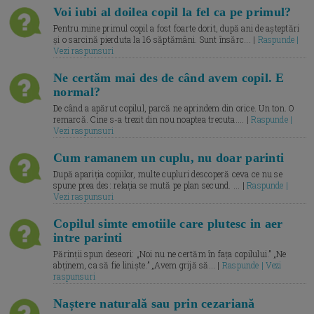
Voi iubi al doilea copil la fel ca pe primul?
Pentru mine primul copil a fost foarte dorit, după ani de așteptări
și o sarcină pierduta la 16 săptămâni. Sunt însărc... |
Raspunde |
Vezi raspunsuri
Ne certăm mai des de când avem copil. E
normal?
De când a apărut copilul, parcă ne aprindem din orice. Un ton. O
remarcă. Cine s-a trezit din nou noaptea trecuta.... |
Raspunde |
Vezi raspunsuri
Cum ramanem un cuplu, nu doar parinti
După apariția copiilor, multe cupluri descoperă ceva ce nu se
spune prea des: relația se mută pe plan secund. ... |
Raspunde |
Vezi raspunsuri
Copilul simte emotiile care plutesc in aer
intre parinti
Părinții spun deseori: „Noi nu ne certăm în fața copilului.” „Ne
abținem, ca să fie liniște.” „Avem grijă să... |
Raspunde | Vezi
raspunsuri
Naștere naturală sau prin cezariană