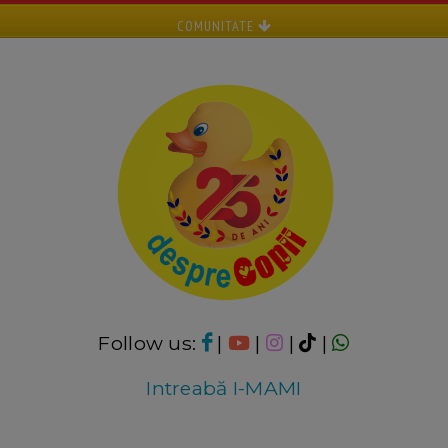
COMUNITATE
Follow us:
|
|
|
|
Intreabă I-MAMI