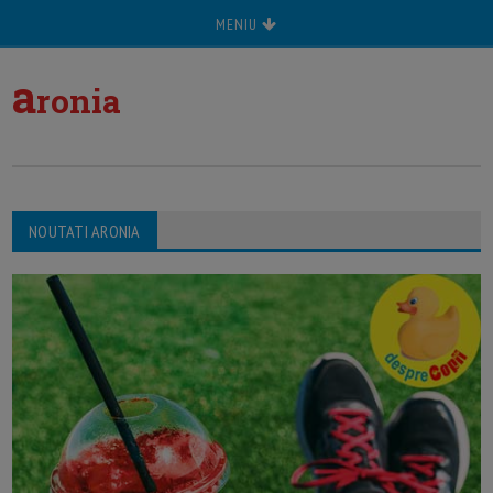
MENIU
a
ronia
NOUTATI ARONIA