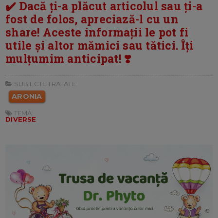
✔️ Dacă ți-a plăcut articolul sau ți-a
fost de folos, apreciază-l cu un
share! Aceste informații le pot fi
utile și altor mămici sau tătici. Îți
mulțumim anticipat! ❣️
SUBIECTE TRATATE:
ARONIA
TEMA:
DIVERSE