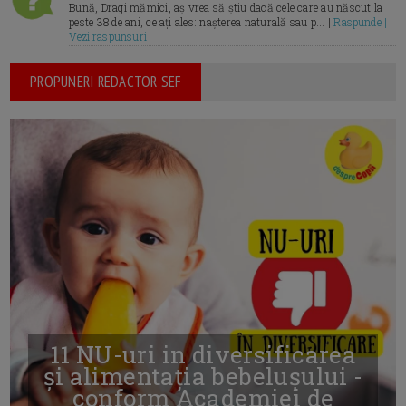
Bună, Dragi mămici, aș vrea să știu dacă cele care au născut la
peste 38 de ani, ce ați ales: nașterea naturală sau p... |
Raspunde |
Vezi raspunsuri
PROPUNERI REDACTOR SEF
11 NU-uri in diversificarea
și alimentația bebelușului -
conform Academiei de