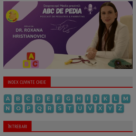
INDEX CUVINTE CHEIE
A
B
C
D
E
F
G
H
I
J
K
L
M
N
O
P
Q
R
S
T
U
V
X
Y
Z
ÎNTREBARI