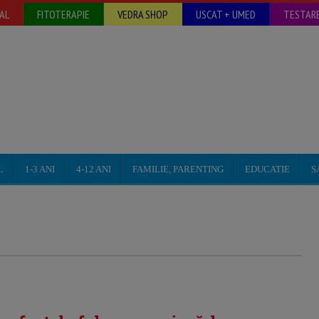
AL
FITOTERAPIE
VEDRA SHOP
USCAT + UMED
TESTARE
L
1-3 ANI
4-12 ANI
FAMILIE, PARENTING
EDUCATIE
S