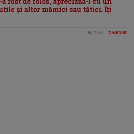
i-a fost de folos, apreciază-l cu un
tile și altor mămici sau tătici. Îți
TEMA:
DIVERSE