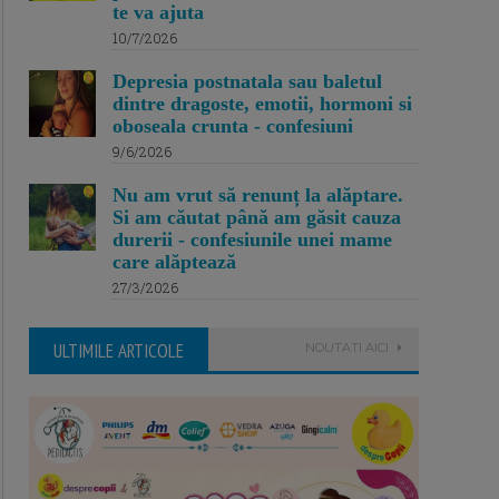
te va ajuta
10/7/2026
Depresia postnatala sau baletul
dintre dragoste, emotii, hormoni si
oboseala crunta - confesiuni
9/6/2026
Nu am vrut să renunț la alăptare.
Si am căutat până am găsit cauza
durerii - confesiunile unei mame
care alăptează
27/3/2026
ULTIMILE ARTICOLE
NOUTATI AICI