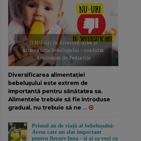
11 NU-uri in diversificarea și
alimentația bebelușului - conform
Academiei de Pediatrie
16/7/2026
AUTOR: EDITOR DC.
Diversificarea alimentației
bebelușului este extrem de
importantă pentru sănătatea sa.
Alimentele trebuie să fie introduse
gradual, nu trebuie să ne
...
Primul an de viață al bebelușului:
Avem cate un sfat important
pentru fiecare luna - si ai sa vezi ca