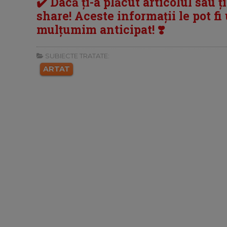
✔️ Dacă ți-a plăcut articolul sau ț
share! Aceste informații le pot fi u
mulțumim anticipat! ❣️
SUBIECTE TRATATE:
ARTAT