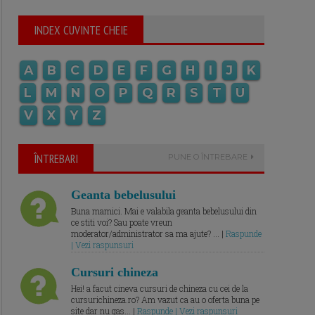
INDEX CUVINTE CHEIE
A
B
C
D
E
F
G
H
I
J
K
L
M
N
O
P
Q
R
S
T
U
V
X
Y
Z
ÎNTREBARI
PUNE O ÎNTREBARE
Geanta bebelusului
Buna mamici. Mai e valabila geanta bebelusului din
ce stiti voi? Sau poate vreun
moderator/administrator sa ma ajute? ... |
Raspunde
| Vezi raspunsuri
Cursuri chineza
Hei! a facut cineva cursuri de chineza cu cei de la
cursurichineza.ro? Am vazut ca au o oferta buna pe
site dar nu gas... |
Raspunde | Vezi raspunsuri