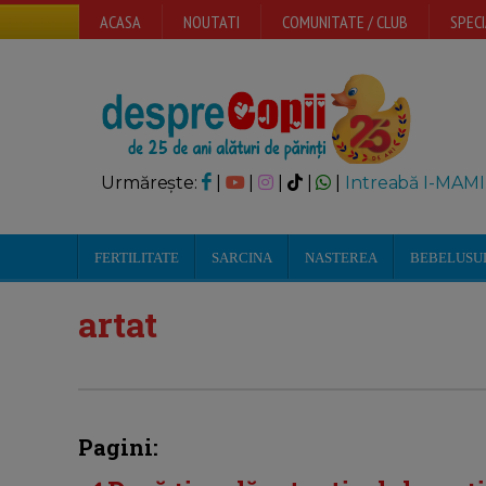
ACASA
NOUTATI
COMUNITATE / CLUB
SPECI
Urmărește:
|
|
|
|
|
Intreabă I-MAMI
FERTILITATE
SARCINA
NASTEREA
BEBELUSU
artat
Pagini: