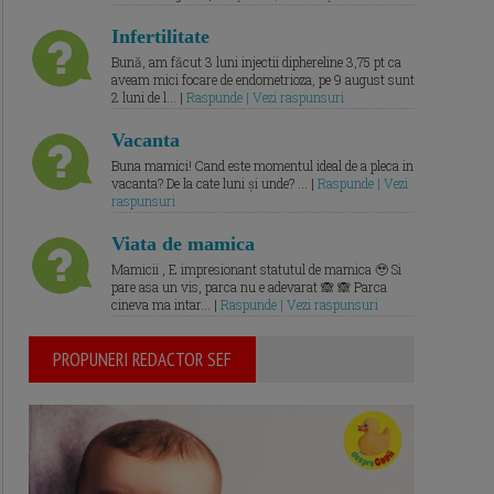
Infertilitate
Bună, am făcut 3 luni injectii diphereline 3,75 pt ca
aveam mici focare de endometrioza, pe 9 august sunt
2 luni de l... |
Raspunde | Vezi raspunsuri
Vacanta
Buna mamici! Cand este momentul ideal de a pleca in
vacanta? De la cate luni și unde? ... |
Raspunde | Vezi
raspunsuri
Viata de mamica
Mamicii , E impresionant statutul de mamica 🥹 Si
pare asa un vis, parca nu e adevarat 🙈 🙈 Parca
cineva ma intar... |
Raspunde | Vezi raspunsuri
PROPUNERI REDACTOR SEF