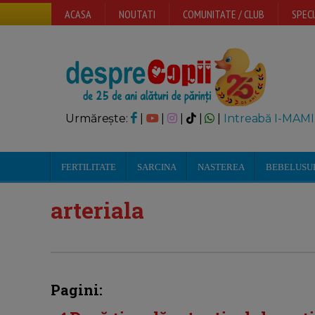
ACASA
NOUTATI
COMUNITATE / CLUB
SPECI
Urmărește:
|
|
|
|
|
Intreabă I-MAMI
FERTILITATE
SARCINA
NASTEREA
BEBELUSU
arteriala
Pagini: