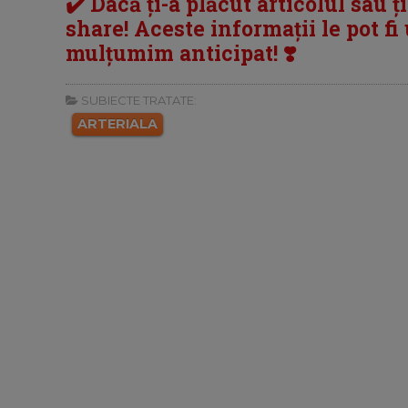
✔️ Dacă ți-a plăcut articolul sau ț
share! Aceste informații le pot fi u
mulțumim anticipat! ❣️
SUBIECTE TRATATE:
ARTERIALA