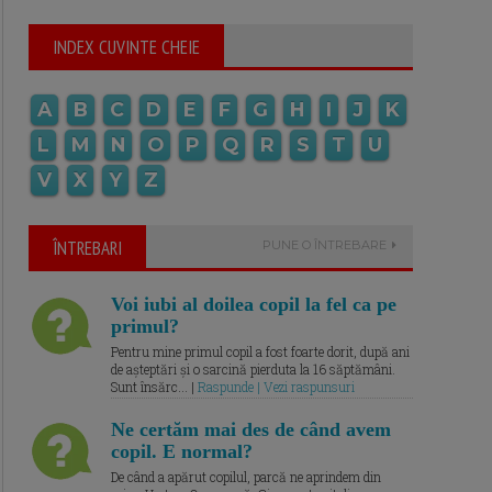
INDEX CUVINTE CHEIE
A
B
C
D
E
F
G
H
I
J
K
L
M
N
O
P
Q
R
S
T
U
V
X
Y
Z
ÎNTREBARI
PUNE O ÎNTREBARE
Voi iubi al doilea copil la fel ca pe
primul?
Pentru mine primul copil a fost foarte dorit, după ani
de așteptări și o sarcină pierduta la 16 săptămâni.
Sunt însărc... |
Raspunde | Vezi raspunsuri
Ne certăm mai des de când avem
copil. E normal?
De când a apărut copilul, parcă ne aprindem din