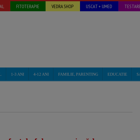
AL
FITOTERAPIE
VEDRA SHOP
USCAT + UMED
TESTARE
L
1-3 ANI
4-12 ANI
FAMILIE, PARENTING
EDUCATIE
S