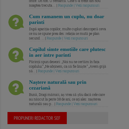
orice. Un ton. O remarcă. Cine s-a trezit din nou
noaptea trecuta.... |
Raspunde | Vezi raspunsuri
Cum ramanem un cuplu, nu doar
parinti
După apariția copiilor, multe cupluri descoperă ceva
ce nu se spune prea des: relația se mută pe plan
secund. ... |
Raspunde | Vezi raspunsuri
Copilul simte emotiile care plutesc
in aer intre parinti
Părinții spun deseori: „Noi nu ne certăm în fața
copilului.” „Ne abținem, ca să fie liniște.” „Avem grijă
să... |
Raspunde | Vezi raspunsuri
Naștere naturală sau prin
cezariană
Bună, Dragi mămici, aș vrea să știu dacă cele care
au născut la peste 38 de ani, ce ați ales: nașterea
naturală sau p... |
Raspunde | Vezi raspunsuri
PROPUNERI REDACTOR SEF