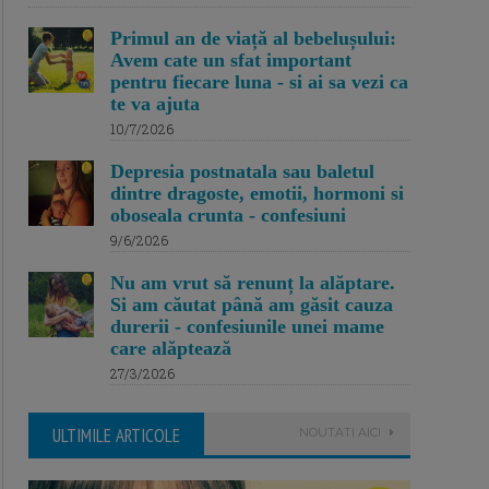
Primul an de viață al bebelușului:
Avem cate un sfat important
pentru fiecare luna - si ai sa vezi ca
te va ajuta
10/7/2026
Depresia postnatala sau baletul
dintre dragoste, emotii, hormoni si
oboseala crunta - confesiuni
9/6/2026
Nu am vrut să renunț la alăptare.
Si am căutat până am găsit cauza
durerii - confesiunile unei mame
care alăptează
27/3/2026
ULTIMILE ARTICOLE
NOUTATI AICI