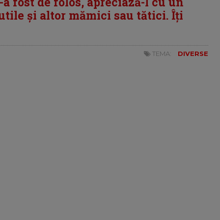
i-a fost de folos, apreciază-l cu un
tile și altor mămici sau tătici. Îți
TEMA:
DIVERSE