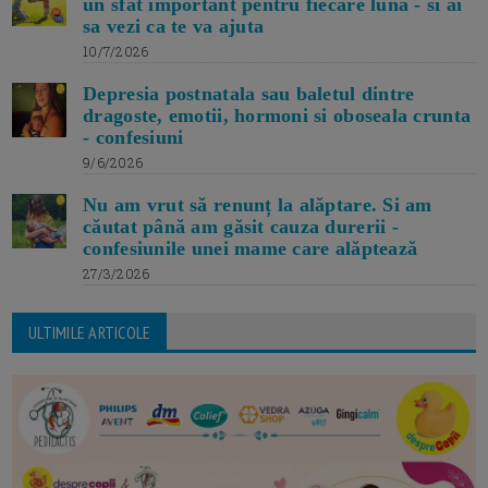
un sfat important pentru fiecare luna - si ai
sa vezi ca te va ajuta
10/7/2026
Depresia postnatala sau baletul dintre
dragoste, emotii, hormoni si oboseala crunta
- confesiuni
9/6/2026
Nu am vrut să renunț la alăptare. Si am
căutat până am găsit cauza durerii -
confesiunile unei mame care alăptează
27/3/2026
ULTIMILE ARTICOLE