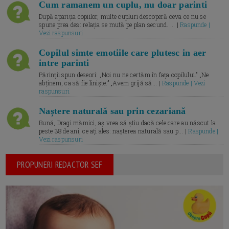
Cum ramanem un cuplu, nu doar parinti
După apariția copiilor, multe cupluri descoperă ceva ce nu se
spune prea des: relația se mută pe plan secund. ... |
Raspunde |
Vezi raspunsuri
Copilul simte emotiile care plutesc in aer
intre parinti
Părinții spun deseori: „Noi nu ne certăm în fața copilului.” „Ne
abținem, ca să fie liniște.” „Avem grijă să... |
Raspunde | Vezi
raspunsuri
Naștere naturală sau prin cezariană
Bună, Dragi mămici, aș vrea să știu dacă cele care au născut la
peste 38 de ani, ce ați ales: nașterea naturală sau p... |
Raspunde |
Vezi raspunsuri
PROPUNERI REDACTOR SEF