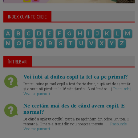
INDEX CUVINTE CHEIE
A
B
C
D
E
F
G
H
I
J
K
L
M
N
O
P
Q
R
S
T
U
V
X
Y
Z
ÎNTREBARI
Voi iubi al doilea copil la fel ca pe primul?
Pentru mine primul copil a fost foarte dorit, după ani de așteptări
și o sarcină pierduta la 16 săptămâni. Sunt însărc... |
Raspunde |
Vezi raspunsuri
Ne certăm mai des de când avem copil. E
normal?
De când a apărut copilul, parcă ne aprindem din orice. Un ton. O
remarcă. Cine s-a trezit din nou noaptea trecuta.... |
Raspunde |
Vezi raspunsuri