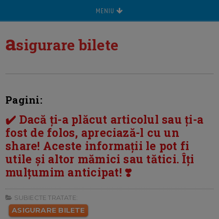
MENIU
a
sigurare bilete
Pagini:
✔️ Dacă ți-a plăcut articolul sau ți-a
fost de folos, apreciază-l cu un
share! Aceste informații le pot fi
utile și altor mămici sau tătici. Îți
mulțumim anticipat! ❣️
SUBIECTE TRATATE:
ASIGURARE BILETE