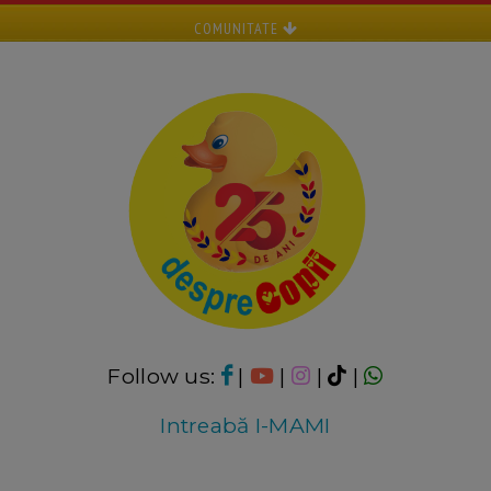
COMUNITATE
Follow us:
|
|
|
|
Intreabă I-MAMI