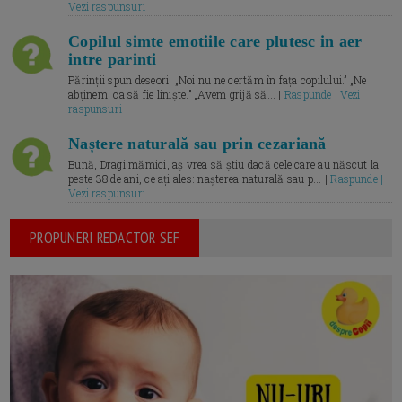
Vezi raspunsuri
Copilul simte emotiile care plutesc in aer
intre parinti
Părinții spun deseori: „Noi nu ne certăm în fața copilului.” „Ne
abținem, ca să fie liniște.” „Avem grijă să... |
Raspunde | Vezi
raspunsuri
Naștere naturală sau prin cezariană
Bună, Dragi mămici, aș vrea să știu dacă cele care au născut la
peste 38 de ani, ce ați ales: nașterea naturală sau p... |
Raspunde |
Vezi raspunsuri
PROPUNERI REDACTOR SEF