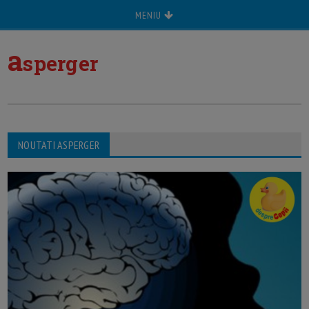
MENIU
a
sperger
NOUTATI ASPERGER