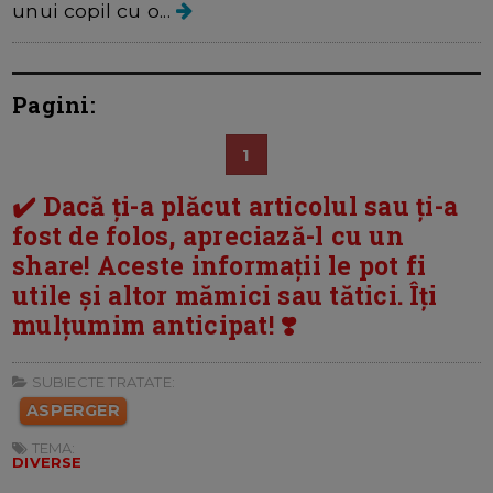
unui copil cu o...
Pagini:
1
✔️ Dacă ți-a plăcut articolul sau ți-a
fost de folos, apreciază-l cu un
share! Aceste informații le pot fi
utile și altor mămici sau tătici. Îți
mulțumim anticipat! ❣️
SUBIECTE TRATATE:
ASPERGER
TEMA:
DIVERSE