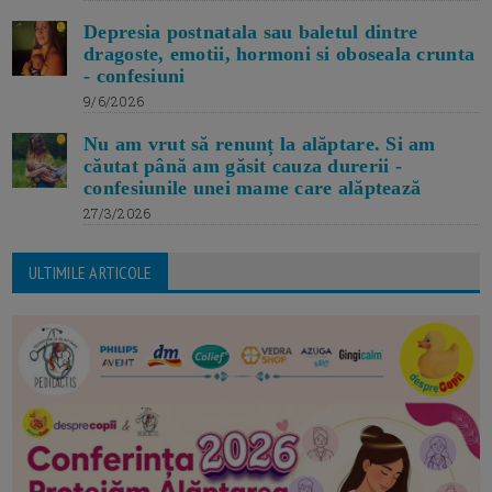
Depresia postnatala sau baletul dintre
dragoste, emotii, hormoni si oboseala crunta
- confesiuni
9/6/2026
Nu am vrut să renunț la alăptare. Si am
căutat până am găsit cauza durerii -
confesiunile unei mame care alăptează
27/3/2026
ULTIMILE ARTICOLE