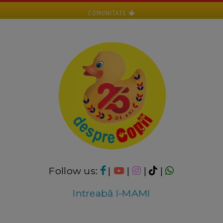
COMUNITATE
Follow us:
|
|
|
|
Intreabă I-MAMI