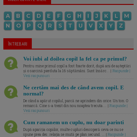
A
B
C
D
E
F
G
H
I
J
K
L
M
N
O
P
Q
R
S
T
U
V
X
Y
Z
ÎNTREBARI
Voi iubi al doilea copil la fel ca pe primul?
Pentru mine primul copil a fost foarte dorit, după ani de așteptări
și o sarcină pierduta la 16 săptămâni. Sunt însărc... |
Raspunde |
Vezi raspunsuri
Ne certăm mai des de când avem copil. E
normal?
De când a apărut copilul, parcă ne aprindem din orice. Un ton. O
remarcă. Cine s-a trezit din nou noaptea trecuta.... |
Raspunde |
Vezi raspunsuri
Cum ramanem un cuplu, nu doar parinti
După apariția copiilor, multe cupluri descoperă ceva ce nu se
spune prea des: relația se mută pe plan secund. ... |
Raspunde |