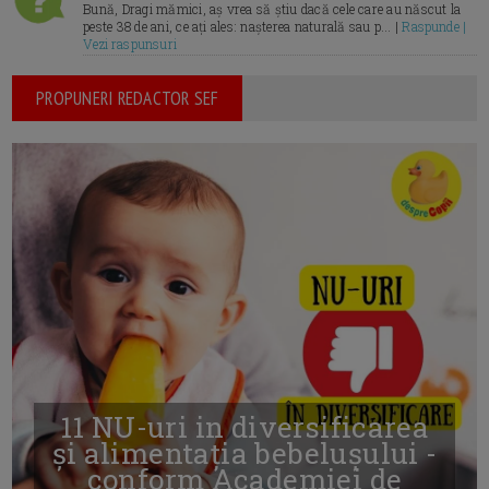
Bună, Dragi mămici, aș vrea să știu dacă cele care au născut la
peste 38 de ani, ce ați ales: nașterea naturală sau p... |
Raspunde |
Vezi raspunsuri
PROPUNERI REDACTOR SEF
11 NU-uri in diversificarea
și alimentația bebelușului -
conform Academiei de