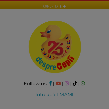
COMUNITATE
Follow us:
|
|
|
|
Intreabă I-MAMI