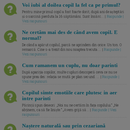
Voi iubi al doilea copil la fel ca pe primul?
Pentru mine primul copil a fost foarte dorit, după ani de așteptări
și o sarcină pierduta la 16 săptămâni. Sunt însărc... |
Raspunde |
Vezi raspunsuri
Ne certăm mai des de când avem copil. E
normal?
De când a apărut copilul, parcă ne aprindem din orice. Un ton. O
remarcă. Cine s-a trezit din nou noaptea trecuta.... |
Raspunde |
Vezi raspunsuri
Cum ramanem un cuplu, nu doar parinti
După apariția copiilor, multe cupluri descoperă ceva ce nu se
spune prea des: relația se mută pe plan secund. ... |
Raspunde |
Vezi raspunsuri
Copilul simte emotiile care plutesc in aer
intre parinti
Părinții spun deseori: „Noi nu ne certăm în fața copilului.” „Ne
abținem, ca să fie liniște.” „Avem grijă să... |
Raspunde | Vezi
raspunsuri
Naștere naturală sau prin cezariană