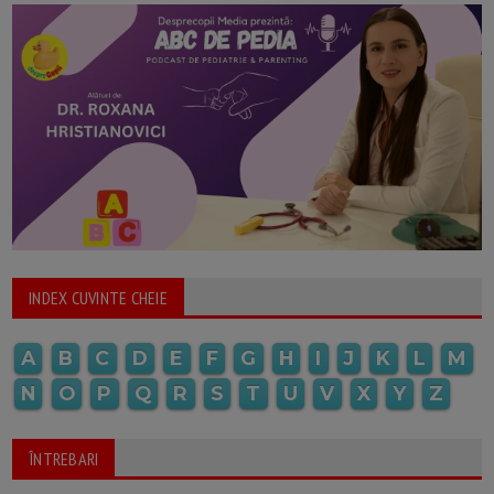
INDEX CUVINTE CHEIE
A
B
C
D
E
F
G
H
I
J
K
L
M
N
O
P
Q
R
S
T
U
V
X
Y
Z
ÎNTREBARI