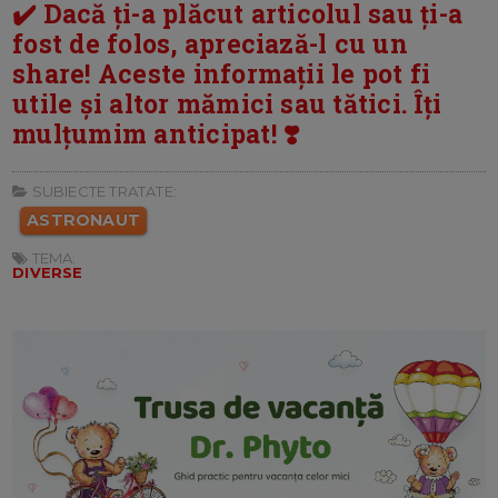
✔️ Dacă ți-a plăcut articolul sau ți-a
fost de folos, apreciază-l cu un
share! Aceste informații le pot fi
utile și altor mămici sau tătici. Îți
mulțumim anticipat! ❣️
SUBIECTE TRATATE:
ASTRONAUT
TEMA:
DIVERSE