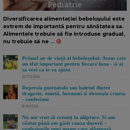
Pediatrie
16/7/2026
AUTOR: EDITOR DC.
Diversificarea alimentației bebelușului este
extrem de importantă pentru sănătatea sa.
Alimentele trebuie să fie introduse gradual,
nu trebuie să ne
...
Primul an de viață al bebelușului: Avem cate
un sfat important pentru fiecare luna - si ai
sa vezi ca te va ajuta
10/7/2026
Depresia postnatala sau baletul dintre
dragoste, emotii, hormoni si oboseala crunta
- confesiuni
9/6/2026
Nu am vrut să renunț la alăptare. Si am
căutat până am găsit cauza durerii -
confesiunile unei mame care alăptează