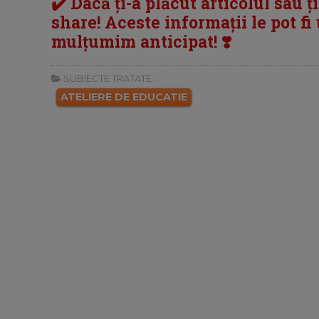
✔️ Dacă ți-a plăcut articolul sau ț
share! Aceste informații le pot fi u
mulțumim anticipat! ❣️
SUBIECTE TRATATE:
ATELIERE DE EDUCATIE