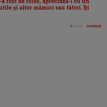
i-a fost de folos, apreciază-l cu un
tile și altor mămici sau tătici. Îți
TEMA:
DIVERSE