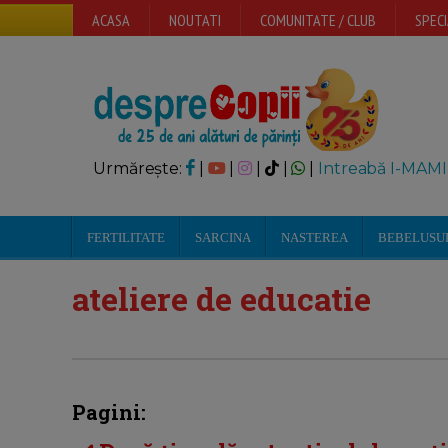
ACASA
NOUTATI
COMUNITATE / CLUB
SPECI
Urmărește:
|
|
|
|
|
Intreabă I-MAMI
FERTILITATE
SARCINA
NASTEREA
BEBELUSU
ateliere de educatie
Pagini: