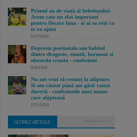
Primul an de viață al bebelușului:
Avem cate un sfat important
pentru fiecare luna - si ai sa vezi ca
te va ajuta
10/7/2026
Depresia postnatala sau baletul
dintre dragoste, emotii, hormoni si
oboseala crunta - confesiuni
9/6/2026
Nu am vrut să renunț la alăptare.
Si am căutat până am găsit cauza
durerii - confesiunile unei mame
care alăptează
27/3/2026
ULTIMILE ARTICOLE
NOUTATI AICI