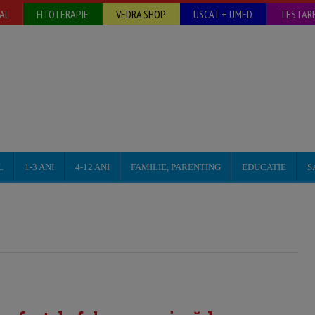
AL
FITOTERAPIE
VEDRA SHOP
USCAT + UMED
TESTARE
L
1-3 ANI
4-12 ANI
FAMILIE, PARENTING
EDUCATIE
S