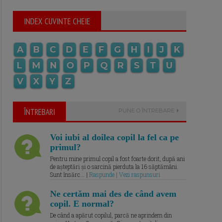
INDEX CUVINTE CHEIE
A
B
C
D
E
F
G
H
I
J
K
L
M
N
O
P
Q
R
S
T
U
V
X
Y
Z
ÎNTREBARI
PUNE O ÎNTREBARE
Voi iubi al doilea copil la fel ca pe
primul?
Pentru mine primul copil a fost foarte dorit, după ani
de așteptări și o sarcină pierduta la 16 săptămâni.
Sunt însărc... |
Raspunde | Vezi raspunsuri
Ne certăm mai des de când avem
copil. E normal?
De când a apărut copilul, parcă ne aprindem din