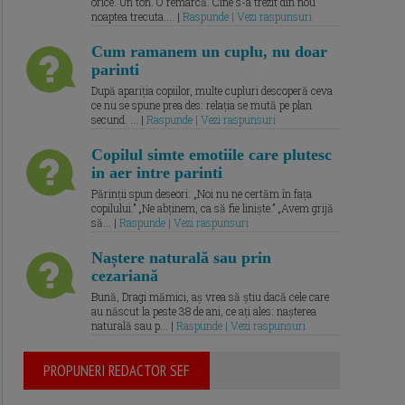
orice. Un ton. O remarcă. Cine s-a trezit din nou
noaptea trecuta.... |
Raspunde | Vezi raspunsuri
Cum ramanem un cuplu, nu doar
parinti
După apariția copiilor, multe cupluri descoperă ceva
ce nu se spune prea des: relația se mută pe plan
secund. ... |
Raspunde | Vezi raspunsuri
Copilul simte emotiile care plutesc
in aer intre parinti
Părinții spun deseori: „Noi nu ne certăm în fața
copilului.” „Ne abținem, ca să fie liniște.” „Avem grijă
să... |
Raspunde | Vezi raspunsuri
Naștere naturală sau prin
cezariană
Bună, Dragi mămici, aș vrea să știu dacă cele care
au născut la peste 38 de ani, ce ați ales: nașterea
naturală sau p... |
Raspunde | Vezi raspunsuri
PROPUNERI REDACTOR SEF