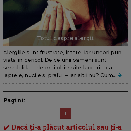
Totul despre alergii
Alergiile sunt frustrate, iritate, iar uneori pun
viata in pericol. De ce unii oameni sunt
sensibili la cele mai obisnuite lucruri – ca
laptele, nucile si praful – iar altii nu? Cum...
Pagini:
1
✔️ Dacă ți-a plăcut articolul sau ți-a