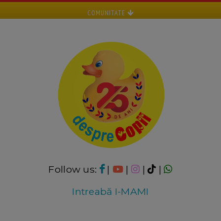
COMUNITATE
Follow us:
|
|
|
|
Intreabă I-MAMI