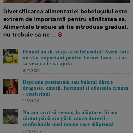
16/7/2026
AUTOR: EDITOR DC.
Diversificarea alimentației bebelușului este
extrem de importantă pentru sănătatea sa.
Alimentele trebuie să fie introduse gradual,
nu trebuie să ne
...
Primul an de viață al bebelușului: Avem cate
un sfat important pentru fiecare luna - si ai
sa vezi ca te va ajuta
10/7/2026
Depresia postnatala sau baletul dintre
dragoste, emotii, hormoni si oboseala crunta
- confesiuni
9/6/2026
Nu am vrut să renunț la alăptare. Si am
căutat până am găsit cauza durerii -
confesiunile unei mame care alăptează
27/3/2026