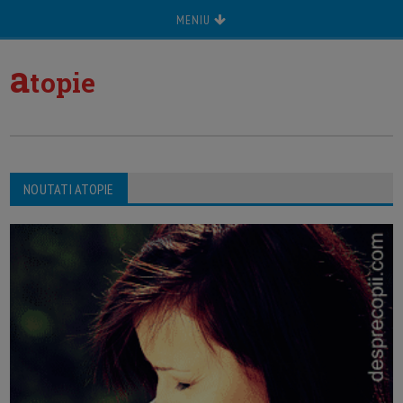
MENIU
a
topie
NOUTATI ATOPIE