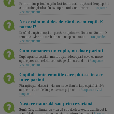
Pentru mine primul copil a fost foarte dorit, după ani de așteptări
și o sarcină pierduta la 16 săptămâni. Sunt însărc... |
Raspunde |
Vezi raspunsuri
Ne certăm mai des de când avem copil. E
normal?
De când a apărut copilul, parcă ne aprindem din orice. Un ton. O
remarcă. Cine s-a trezit din nou noaptea trecuta.... |
Raspunde |
Vezi raspunsuri
Cum ramanem un cuplu, nu doar parinti
După apariția copiilor, multe cupluri descoperă ceva ce nu se
spune prea des: relația se mută pe plan secund. ... |
Raspunde |
Vezi raspunsuri
Copilul simte emotiile care plutesc in aer
intre parinti
Părinții spun deseori: „Noi nu ne certăm în fața copilului.” „Ne
abținem, ca să fie liniște.” „Avem grijă să... |
Raspunde | Vezi
raspunsuri
Naștere naturală sau prin cezariană
Bună, Dragi mămici, aș vrea să știu dacă cele care au născut la
peste 38 de ani, ce ați ales: nașterea naturală sau p... |
Raspunde |