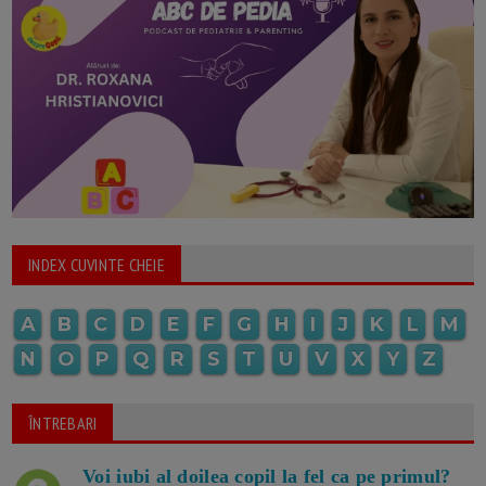
INDEX CUVINTE CHEIE
A
B
C
D
E
F
G
H
I
J
K
L
M
N
O
P
Q
R
S
T
U
V
X
Y
Z
ÎNTREBARI
Voi iubi al doilea copil la fel ca pe primul?