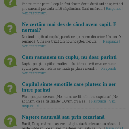
Pentru mine primul copil a fost foarte dorit, după ani de așteptări
și o sarcină pierduta la 16 săptămâni. Sunt însărc... |
Raspunde |
Vezi raspunsuri
Ne certăm mai des de când avem copil. E
normal?
De când a apărut copilul, parcă ne aprindem din orice. Un ton. O
remarcă. Cine s-a trezit din nou noaptea trecuta.... |
Raspunde |
Vezi raspunsuri
Cum ramanem un cuplu, nu doar parinti
După apariția copiilor, multe cupluri descoperă ceva ce nu se
spune prea des: relația se mută pe plan secund. ... |
Raspunde |
Vezi raspunsuri
Copilul simte emotiile care plutesc in aer
intre parinti
Părinții spun deseori: „Noi nu ne certăm în fața copilului.” „Ne
abținem, ca să fie liniște.” „Avem grijă să... |
Raspunde | Vezi
raspunsuri
Naștere naturală sau prin cezariană
Bună, Dragi mămici, aș vrea să știu dacă cele care au născut la
peste 38 de ani, ce ați ales: nașterea naturală sau p... |
Raspunde |