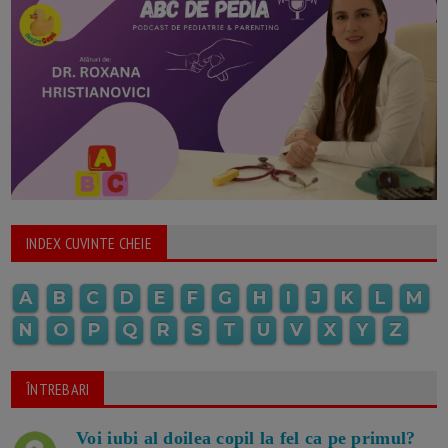
INDEX CUVINTE CHEIE
A
B
C
D
E
F
G
H
I
J
K
L
M
N
O
P
Q
R
S
T
U
V
X
Y
Z
ÎNTREBARI
Voi iubi al doilea copil la fel ca pe primul?