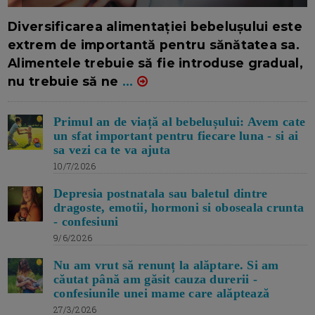
16/7/2026
AUTOR: EDITOR DC.
Diversificarea alimentației bebelușului este
extrem de importantă pentru sănătatea sa.
Alimentele trebuie să fie introduse gradual,
nu trebuie să ne
...
Primul an de viață al bebelușului: Avem cate
un sfat important pentru fiecare luna - si ai
sa vezi ca te va ajuta
10/7/2026
Depresia postnatala sau baletul dintre
dragoste, emotii, hormoni si oboseala crunta
- confesiuni
9/6/2026
Nu am vrut să renunț la alăptare. Si am
căutat până am găsit cauza durerii -
confesiunile unei mame care alăptează
27/3/2026