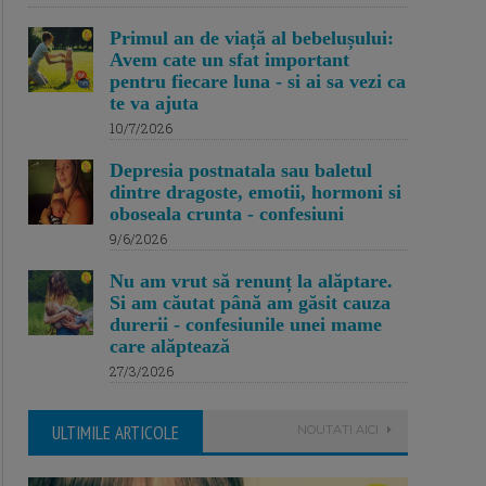
Primul an de viață al bebelușului:
Avem cate un sfat important
pentru fiecare luna - si ai sa vezi ca
te va ajuta
10/7/2026
Depresia postnatala sau baletul
dintre dragoste, emotii, hormoni si
oboseala crunta - confesiuni
9/6/2026
Nu am vrut să renunț la alăptare.
Si am căutat până am găsit cauza
durerii - confesiunile unei mame
care alăptează
27/3/2026
ULTIMILE ARTICOLE
NOUTATI AICI