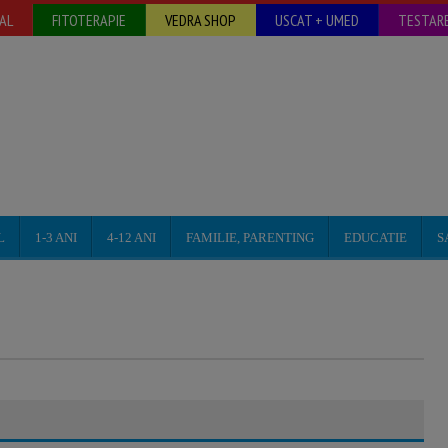
AL
FITOTERAPIE
VEDRA SHOP
USCAT + UMED
TESTARE
L
1-3 ANI
4-12 ANI
FAMILIE, PARENTING
EDUCATIE
S