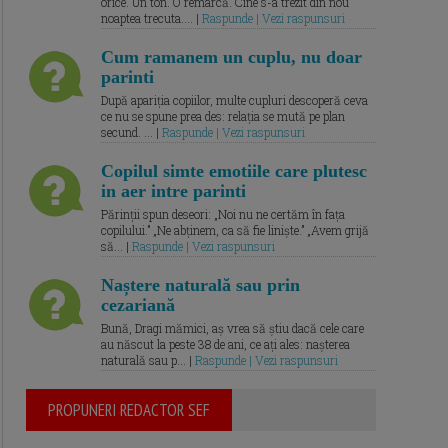
orice. Un ton. O remarcă. Cine s-a trezit din nou
noaptea trecuta.... |
Raspunde | Vezi raspunsuri
Cum ramanem un cuplu, nu doar
parinti
După apariția copiilor, multe cupluri descoperă ceva
ce nu se spune prea des: relația se mută pe plan
secund. ... |
Raspunde | Vezi raspunsuri
Copilul simte emotiile care plutesc
in aer intre parinti
Părinții spun deseori: „Noi nu ne certăm în fața
copilului.” „Ne abținem, ca să fie liniște.” „Avem grijă
să... |
Raspunde | Vezi raspunsuri
Naștere naturală sau prin
cezariană
Bună, Dragi mămici, aș vrea să știu dacă cele care
au născut la peste 38 de ani, ce ați ales: nașterea
naturală sau p... |
Raspunde | Vezi raspunsuri
PROPUNERI REDACTOR SEF