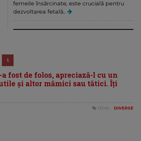
femeile însărcinate, este crucială pentru
dezvoltarea fetală...
1
i-a fost de folos, apreciază-l cu un
tile și altor mămici sau tătici. Îți
TEMA:
DIVERSE