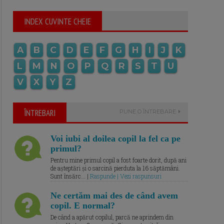
INDEX CUVINTE CHEIE
A
B
C
D
E
F
G
H
I
J
K
L
M
N
O
P
Q
R
S
T
U
V
X
Y
Z
ÎNTREBARI
PUNE O ÎNTREBARE
Voi iubi al doilea copil la fel ca pe
primul?
Pentru mine primul copil a fost foarte dorit, după ani
de așteptări și o sarcină pierduta la 16 săptămâni.
Sunt însărc... |
Raspunde | Vezi raspunsuri
Ne certăm mai des de când avem
copil. E normal?
De când a apărut copilul, parcă ne aprindem din