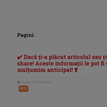
Pagini:
✔️ Dacă ți-a plăcut articolul sau ț
share! Aceste informații le pot fi u
mulțumim anticipat! ❣️
SUBIECTE TRATATE:
B12