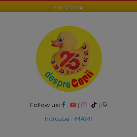
COMUNITATE
Follow us:
|
|
|
|
Intreabă I-MAMI