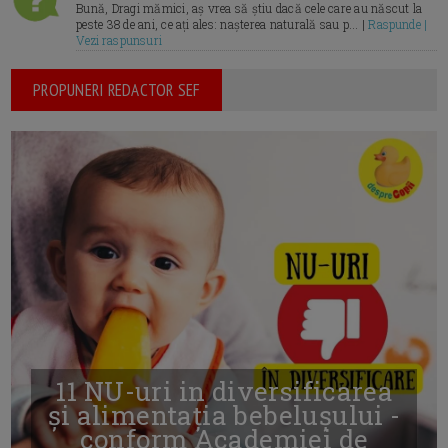
Bună, Dragi mămici, aș vrea să știu dacă cele care au născut la
peste 38 de ani, ce ați ales: nașterea naturală sau p... |
Raspunde |
Vezi raspunsuri
PROPUNERI REDACTOR SEF
11 NU-uri in diversificarea
și alimentația bebelușului -
conform Academiei de