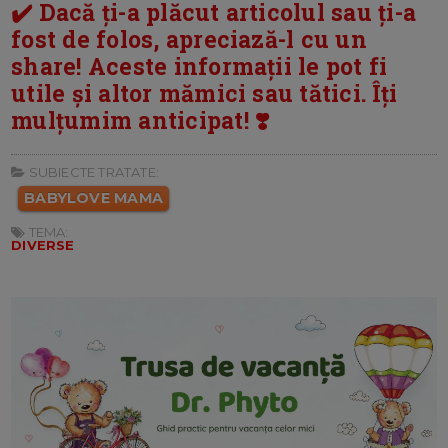
✔️ Dacă ți-a plăcut articolul sau ți-a
fost de folos, apreciază-l cu un
share! Aceste informații le pot fi
utile și altor mămici sau tătici. Îți
mulțumim anticipat! ❣️
SUBIECTE TRATATE:
BABYLOVE MAMA
TEMA:
DIVERSE