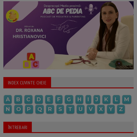
INDEX CUVINTE CHEIE
A
B
C
D
E
F
G
H
I
J
K
L
M
N
O
P
Q
R
S
T
U
V
X
Y
Z
ÎNTREBARI