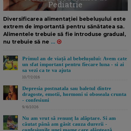
Pediatrie
16/7/2026
AUTOR: EDITOR DC.
Diversificarea alimentației bebelușului este
extrem de importantă pentru sănătatea sa.
Alimentele trebuie să fie introduse gradual,
nu trebuie să ne
...
Primul an de viață al bebelușului: Avem cate
un sfat important pentru fiecare luna - si ai
sa vezi ca te va ajuta
10/7/2026
Depresia postnatala sau baletul dintre
dragoste, emotii, hormoni si oboseala crunta
- confesiuni
9/6/2026
Nu am vrut să renunț la alăptare. Si am
căutat până am găsit cauza durerii -
confesiunile unei mame care alăptează