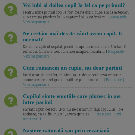
Voi iubi al doilea copil la fel ca pe primul?
Pentru mine primul copil a fost foarte dorit, după ani de așteptări
și o sarcină pierduta la 16 săptămâni. Sunt însărc... |
Raspunde |
Vezi raspunsuri
Ne certăm mai des de când avem copil. E
normal?
De când a apărut copilul, parcă ne aprindem din orice. Un ton. O
remarcă. Cine s-a trezit din nou noaptea trecuta.... |
Raspunde |
Vezi raspunsuri
Cum ramanem un cuplu, nu doar parinti
După apariția copiilor, multe cupluri descoperă ceva ce nu se
spune prea des: relația se mută pe plan secund. ... |
Raspunde |
Vezi raspunsuri
Copilul simte emotiile care plutesc in aer
intre parinti
Părinții spun deseori: „Noi nu ne certăm în fața copilului.” „Ne
abținem, ca să fie liniște.” „Avem grijă să... |
Raspunde | Vezi
raspunsuri
Naștere naturală sau prin cezariană