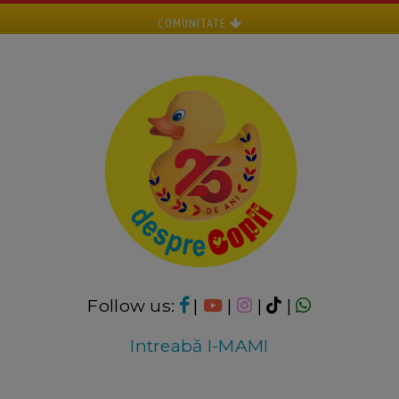
COMUNITATE
Follow us:
|
|
|
|
Intreabă I-MAMI