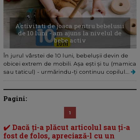
Activitati de joaca pentru bebelusii
de 10 luni - am ajuns la nivelul de
bebe activ
În jurul vârstei de 10 luni, bebelușii devin de
obicei extrem de mobili. Așa ești și tu (mamica
sau taticul) - urmărindu-ți continuu copilul....
Pagini:
1
✔️ Dacă ți-a plăcut articolul sau ți-a
fost de folos, apreciază-l cu un