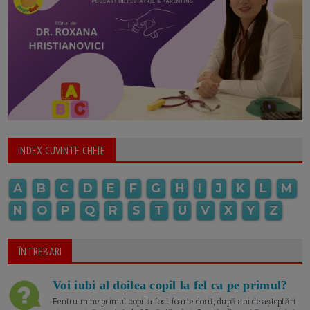
INDEX CUVINTE CHEIE
A
B
C
D
E
F
G
H
I
J
K
L
M
N
O
P
Q
R
S
T
U
V
X
Y
Z
ÎNTREBARI
Voi iubi al doilea copil la fel ca pe primul?
Pentru mine primul copil a fost foarte dorit, după ani de așteptări