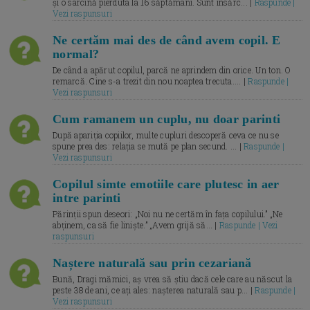
și o sarcină pierduta la 16 săptămâni. Sunt însărc... |
Raspunde |
Vezi raspunsuri
Ne certăm mai des de când avem copil. E
normal?
De când a apărut copilul, parcă ne aprindem din orice. Un ton. O
remarcă. Cine s-a trezit din nou noaptea trecuta.... |
Raspunde |
Vezi raspunsuri
Cum ramanem un cuplu, nu doar parinti
După apariția copiilor, multe cupluri descoperă ceva ce nu se
spune prea des: relația se mută pe plan secund. ... |
Raspunde |
Vezi raspunsuri
Copilul simte emotiile care plutesc in aer
intre parinti
Părinții spun deseori: „Noi nu ne certăm în fața copilului.” „Ne
abținem, ca să fie liniște.” „Avem grijă să... |
Raspunde | Vezi
raspunsuri
Naștere naturală sau prin cezariană
Bună, Dragi mămici, aș vrea să știu dacă cele care au născut la
peste 38 de ani, ce ați ales: nașterea naturală sau p... |
Raspunde |
Vezi raspunsuri