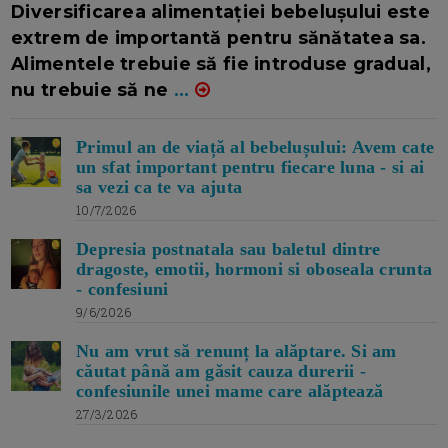
Diversificarea alimentației bebelușului este
extrem de importantă pentru sănătatea sa.
Alimentele trebuie să fie introduse gradual,
nu trebuie să ne
...
Primul an de viață al bebelușului: Avem cate
un sfat important pentru fiecare luna - si ai
sa vezi ca te va ajuta
10/7/2026
Depresia postnatala sau baletul dintre
dragoste, emotii, hormoni si oboseala crunta
- confesiuni
9/6/2026
Nu am vrut să renunț la alăptare. Si am
căutat până am găsit cauza durerii -
confesiunile unei mame care alăptează
27/3/2026