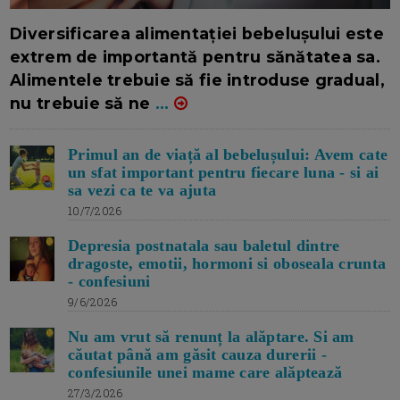
16/7/2026
AUTOR: EDITOR DC.
Diversificarea alimentației bebelușului este
extrem de importantă pentru sănătatea sa.
Alimentele trebuie să fie introduse gradual,
nu trebuie să ne
...
Primul an de viață al bebelușului: Avem cate
un sfat important pentru fiecare luna - si ai
sa vezi ca te va ajuta
10/7/2026
Depresia postnatala sau baletul dintre
dragoste, emotii, hormoni si oboseala crunta
- confesiuni
9/6/2026
Nu am vrut să renunț la alăptare. Si am
căutat până am găsit cauza durerii -
confesiunile unei mame care alăptează
27/3/2026