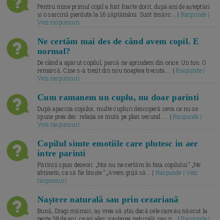
Pentru mine primul copil a fost foarte dorit, după ani de așteptări
și o sarcină pierduta la 16 săptămâni. Sunt însărc... |
Raspunde |
Vezi raspunsuri
Ne certăm mai des de când avem copil. E
normal?
De când a apărut copilul, parcă ne aprindem din orice. Un ton. O
remarcă. Cine s-a trezit din nou noaptea trecuta.... |
Raspunde |
Vezi raspunsuri
Cum ramanem un cuplu, nu doar parinti
După apariția copiilor, multe cupluri descoperă ceva ce nu se
spune prea des: relația se mută pe plan secund. ... |
Raspunde |
Vezi raspunsuri
Copilul simte emotiile care plutesc in aer
intre parinti
Părinții spun deseori: „Noi nu ne certăm în fața copilului.” „Ne
abținem, ca să fie liniște.” „Avem grijă să... |
Raspunde | Vezi
raspunsuri
Naștere naturală sau prin cezariană
Bună, Dragi mămici, aș vrea să știu dacă cele care au născut la
peste 38 de ani, ce ați ales: nașterea naturală sau p... |
Raspunde |