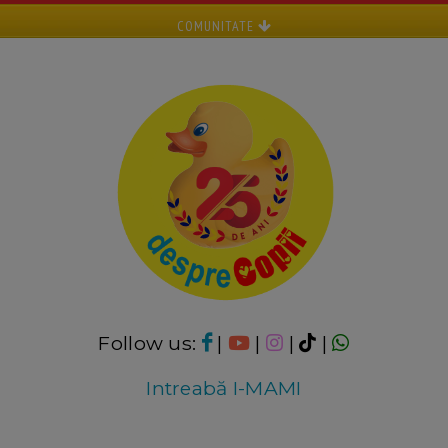
COMUNITATE
Follow us:
|
|
|
|
Intreabă I-MAMI