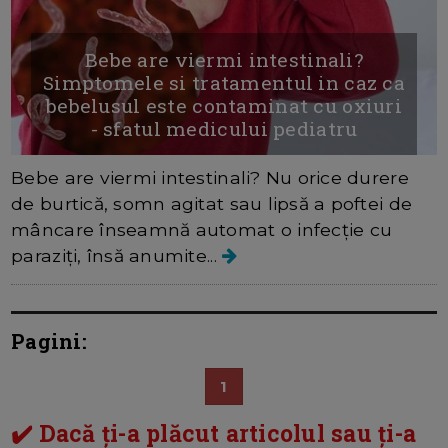
Bebe are viermi intestinali?
Simptomele si tratamentul in caz ca
bebelusul este contaminat cu oxiuri
- sfatul medicului pediatru
Bebe are viermi intestinali? Nu orice durere
de burtică, somn agitat sau lipsă a poftei de
mâncare înseamnă automat o infecție cu
paraziți, însă anumite...
Pagini:
1
✔️ Dacă ți-a plăcut articolul sau ți-a