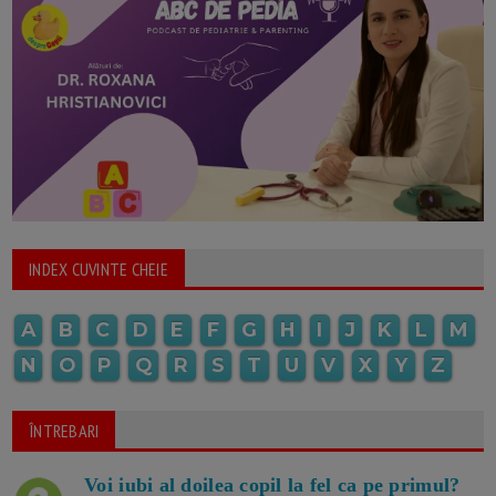
INDEX CUVINTE CHEIE
A
B
C
D
E
F
G
H
I
J
K
L
M
N
O
P
Q
R
S
T
U
V
X
Y
Z
ÎNTREBARI
Voi iubi al doilea copil la fel ca pe primul?