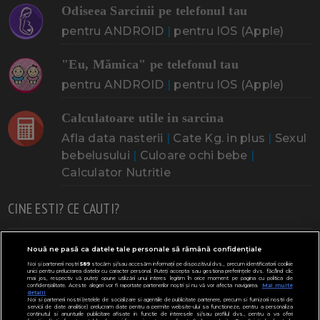
Odiseea Sarcinii pe telefonul tau
pentru ANDROID
|
pentru IOS (Apple)
"Eu, Mămica" pe telefonul tau
pentru ANDROID
|
pentru IOS (Apple)
Calculatoare utile in sarcina
Afla data nasterii
|
Cate Kg. in plus
|
Sexul
bebelusului
|
Culoare ochi bebe
|
Calculator Nutritie
CINE ESTI? CE CAUTI?
Doresc un copil
Adoptia
Probleme cu sarcina
Nouă ne pasă ca datele tale personale să rămână confidențiale
Noi și partenerii noștri
589
stocăm și/sau accesăm informații pe dispozitivul dvs., precum identificatorii cookie
Urmeaza sa nasc
Probleme alaptare
Bebe plange
unici pentru prelucrarea datelor cu caracter personal. Puteți accepta sau gestiona preferințele dvs. făcând clic
mai jos, respectiv vă puteți opune utilizării unui interes legitim în orice moment pe pagina cu politica de
confidențialitate. Aceste alegeri vor fi raportate partenerilor noștri și nu vă vor afecta navigarea.
Mai multe
Bebe febra
Caut bona
Cresa, Gradinta
detalii
Noi si partenerii nostri (retelele de socializare si agentiile de publicitate partenere, precum si furnizorii nostri de
servicii de date analitice) prelucram date pentru a permite website-ului sa functioneze, pentru a personaliza
Mergem la scoala
Copil bolnav
Copii cu nevoi speciale
continutul si anunturile publicitare afisate in functie de interesele si/sau profilul dvs., pentru a va oferi