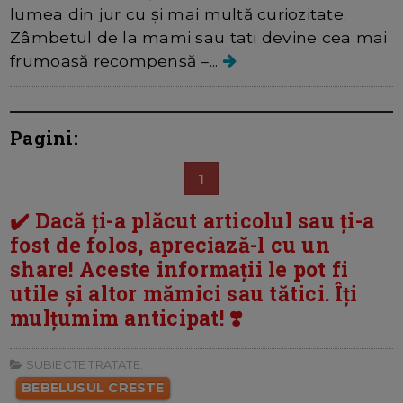
lumea din jur cu și mai multă curiozitate.
Zâmbetul de la mami sau tati devine cea mai
frumoasă recompensă –...
Pagini:
1
✔️ Dacă ți-a plăcut articolul sau ți-a
fost de folos, apreciază-l cu un
share! Aceste informații le pot fi
utile și altor mămici sau tătici. Îți
mulțumim anticipat! ❣️
SUBIECTE TRATATE:
BEBELUSUL CRESTE