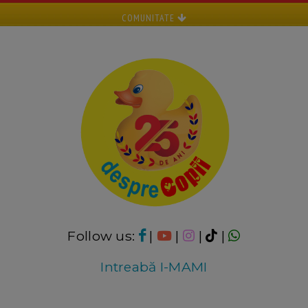
COMUNITATE
Follow us:
|
|
|
|
Intreabă I-MAMI