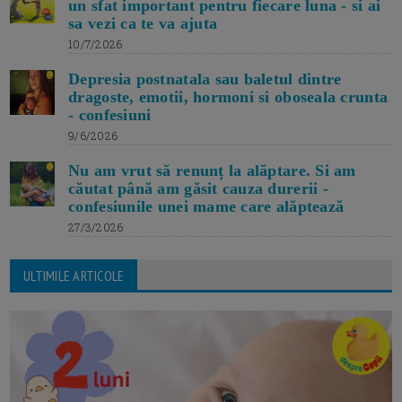
un sfat important pentru fiecare luna - si ai
sa vezi ca te va ajuta
10/7/2026
Depresia postnatala sau baletul dintre
dragoste, emotii, hormoni si oboseala crunta
- confesiuni
9/6/2026
Nu am vrut să renunț la alăptare. Si am
căutat până am găsit cauza durerii -
confesiunile unei mame care alăptează
27/3/2026
ULTIMILE ARTICOLE