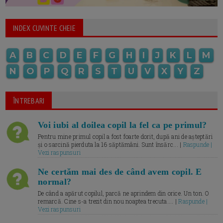
INDEX CUVINTE CHEIE
A
B
C
D
E
F
G
H
I
J
K
L
M
N
O
P
Q
R
S
T
U
V
X
Y
Z
ÎNTREBARI
Voi iubi al doilea copil la fel ca pe primul?
Pentru mine primul copil a fost foarte dorit, după ani de așteptări
și o sarcină pierduta la 16 săptămâni. Sunt însărc... |
Raspunde |
Vezi raspunsuri
Ne certăm mai des de când avem copil. E
normal?
De când a apărut copilul, parcă ne aprindem din orice. Un ton. O
remarcă. Cine s-a trezit din nou noaptea trecuta.... |
Raspunde |
Vezi raspunsuri