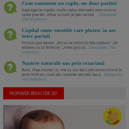
Cum ramanem un cuplu, nu doar parinti
După apariția copiilor, multe cupluri descoperă ceva ce nu se
spune prea des: relația se mută pe plan secund. ... |
Raspunde |
Vezi raspunsuri
Copilul simte emotiile care plutesc in aer
intre parinti
Părinții spun deseori: „Noi nu ne certăm în fața copilului.” „Ne
abținem, ca să fie liniște.” „Avem grijă să... |
Raspunde | Vezi
raspunsuri
Naștere naturală sau prin cezariană
Bună, Dragi mămici, aș vrea să știu dacă cele care au născut la
peste 38 de ani, ce ați ales: nașterea naturală sau p... |
Raspunde |
Vezi raspunsuri
PROPUNERI REDACTOR SEF