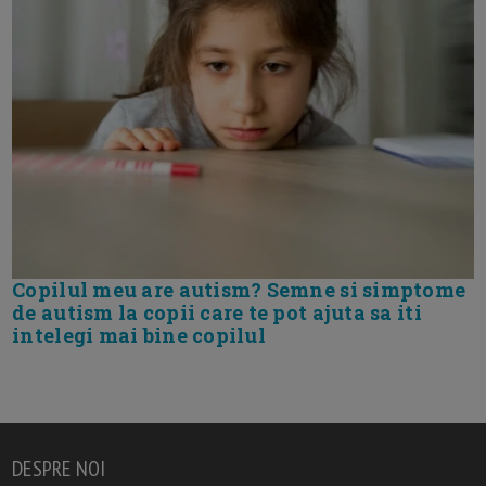
Copilul meu are autism? Semne si simptome
de autism la copii care te pot ajuta sa iti
intelegi mai bine copilul
DESPRE NOI