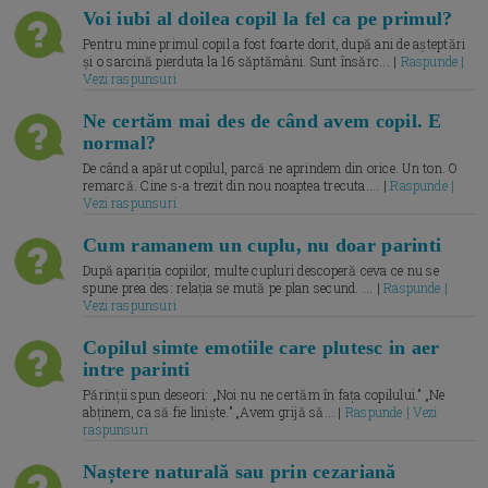
Voi iubi al doilea copil la fel ca pe primul?
Pentru mine primul copil a fost foarte dorit, după ani de așteptări
și o sarcină pierduta la 16 săptămâni. Sunt însărc... |
Raspunde |
Vezi raspunsuri
Ne certăm mai des de când avem copil. E
normal?
De când a apărut copilul, parcă ne aprindem din orice. Un ton. O
remarcă. Cine s-a trezit din nou noaptea trecuta.... |
Raspunde |
Vezi raspunsuri
Cum ramanem un cuplu, nu doar parinti
După apariția copiilor, multe cupluri descoperă ceva ce nu se
spune prea des: relația se mută pe plan secund. ... |
Raspunde |
Vezi raspunsuri
Copilul simte emotiile care plutesc in aer
intre parinti
Părinții spun deseori: „Noi nu ne certăm în fața copilului.” „Ne
abținem, ca să fie liniște.” „Avem grijă să... |
Raspunde | Vezi
raspunsuri
Naștere naturală sau prin cezariană