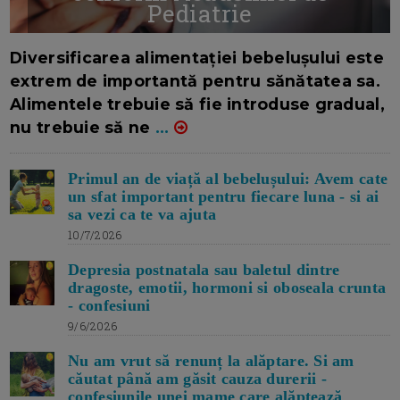
Pediatrie
16/7/2026
AUTOR: EDITOR DC.
Diversificarea alimentației bebelușului este
extrem de importantă pentru sănătatea sa.
Alimentele trebuie să fie introduse gradual,
nu trebuie să ne
...
Primul an de viață al bebelușului: Avem cate
un sfat important pentru fiecare luna - si ai
sa vezi ca te va ajuta
10/7/2026
Depresia postnatala sau baletul dintre
dragoste, emotii, hormoni si oboseala crunta
- confesiuni
9/6/2026
Nu am vrut să renunț la alăptare. Si am
căutat până am găsit cauza durerii -
confesiunile unei mame care alăptează