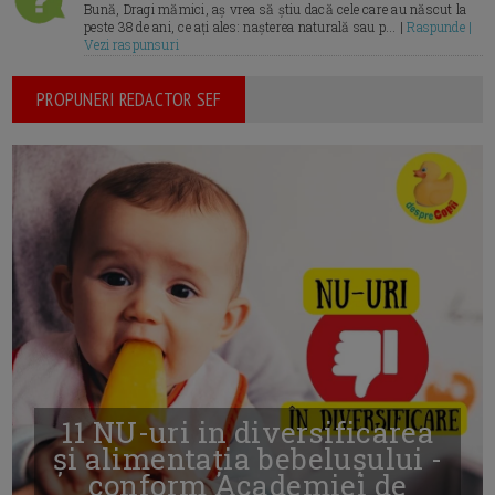
Bună, Dragi mămici, aș vrea să știu dacă cele care au născut la
peste 38 de ani, ce ați ales: nașterea naturală sau p... |
Raspunde |
Vezi raspunsuri
PROPUNERI REDACTOR SEF
11 NU-uri in diversificarea
și alimentația bebelușului -
conform Academiei de