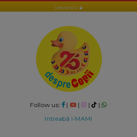
COMUNITATE
Follow us:
|
|
|
|
Intreabă I-MAMI