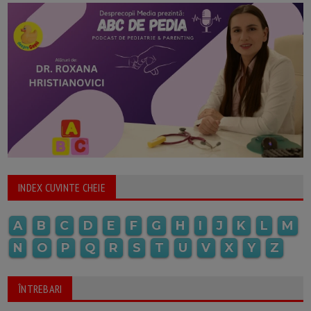
INDEX CUVINTE CHEIE
A
B
C
D
E
F
G
H
I
J
K
L
M
N
O
P
Q
R
S
T
U
V
X
Y
Z
ÎNTREBARI