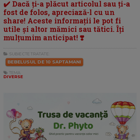
✔️ Dacă ți-a plăcut articolul sau ți-a
fost de folos, apreciază-l cu un
share! Aceste informații le pot fi
utile și altor mămici sau tătici. Îți
mulțumim anticipat! ❣️
SUBIECTE TRATATE:
BEBELUSUL DE 10 SAPTAMANI
TEMA:
DIVERSE