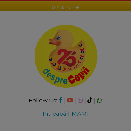
COMUNITATE
Follow us:
|
|
|
|
Intreabă I-MAMI