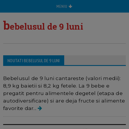
MENIU
b
ebelusul de 9 luni
Bebelușul la 9 luni - dezvoltare,
NOUTATI BEBELUSUL DE 9 LUNI
somn și personalitate - GHID
Bebelusul de 9 luni cantareste (valori medii):
8,9 kg baietii si 8,2 kg fetele. La 9 bebe e
pregatit pentru alimentele degetel (etapa de
autodiversificare) si are deja fructe si alimente
favorite dar...