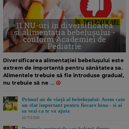
11 NU-uri in diversificarea
și alimentația bebelușului -
conform Academiei de
Pediatrie
16/7/2026
AUTOR: EDITOR DC.
Diversificarea alimentației bebelușului este
extrem de importantă pentru sănătatea sa.
Alimentele trebuie să fie introduse gradual,
nu trebuie să ne
...
Primul an de viață al bebelușului: Avem cate
un sfat important pentru fiecare luna - si ai
sa vezi ca te va ajuta
10/7/2026
Depresia postnatala sau baletul dintre