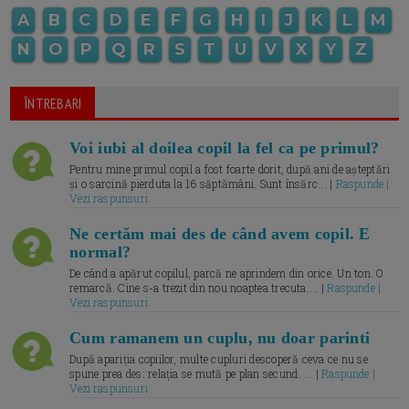
A
B
C
D
E
F
G
H
I
J
K
L
M
N
O
P
Q
R
S
T
U
V
X
Y
Z
ÎNTREBARI
Voi iubi al doilea copil la fel ca pe primul?
Pentru mine primul copil a fost foarte dorit, după ani de așteptări
și o sarcină pierduta la 16 săptămâni. Sunt însărc... |
Raspunde |
Vezi raspunsuri
Ne certăm mai des de când avem copil. E
normal?
De când a apărut copilul, parcă ne aprindem din orice. Un ton. O
remarcă. Cine s-a trezit din nou noaptea trecuta.... |
Raspunde |
Vezi raspunsuri
Cum ramanem un cuplu, nu doar parinti
După apariția copiilor, multe cupluri descoperă ceva ce nu se
spune prea des: relația se mută pe plan secund. ... |
Raspunde |
Vezi raspunsuri