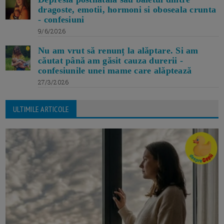
dragoste, emotii, hormoni si oboseala crunta
- confesiuni
9/6/2026
Nu am vrut să renunț la alăptare. Si am
căutat până am găsit cauza durerii -
confesiunile unei mame care alăptează
27/3/2026
ULTIMILE ARTICOLE