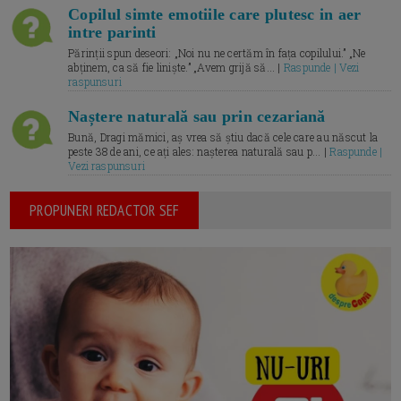
Copilul simte emotiile care plutesc in aer
intre parinti
Părinții spun deseori: „Noi nu ne certăm în fața copilului.” „Ne
abținem, ca să fie liniște.” „Avem grijă să... |
Raspunde | Vezi
raspunsuri
Naștere naturală sau prin cezariană
Bună, Dragi mămici, aș vrea să știu dacă cele care au născut la
peste 38 de ani, ce ați ales: nașterea naturală sau p... |
Raspunde |
Vezi raspunsuri
PROPUNERI REDACTOR SEF