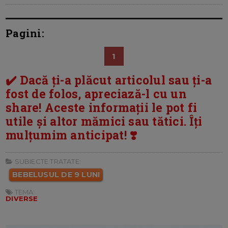
Pagini:
1
✔️ Dacă ți-a plăcut articolul sau ți-a
fost de folos, apreciază-l cu un
share! Aceste informații le pot fi
utile și altor mămici sau tătici. Îți
mulțumim anticipat! ❣️
SUBIECTE TRATATE:
BEBELUSUL DE 9 LUNI
TEMA:
DIVERSE