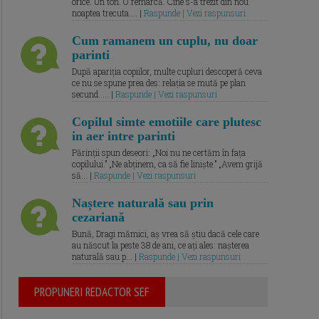
orice. Un ton. O remarcă. Cine s-a trezit din nou
noaptea trecuta.... |
Raspunde | Vezi raspunsuri
Cum ramanem un cuplu, nu doar
parinti
După apariția copiilor, multe cupluri descoperă ceva
ce nu se spune prea des: relația se mută pe plan
secund. ... |
Raspunde | Vezi raspunsuri
Copilul simte emotiile care plutesc
in aer intre parinti
Părinții spun deseori: „Noi nu ne certăm în fața
copilului.” „Ne abținem, ca să fie liniște.” „Avem grijă
să... |
Raspunde | Vezi raspunsuri
Naștere naturală sau prin
cezariană
Bună, Dragi mămici, aș vrea să știu dacă cele care
au născut la peste 38 de ani, ce ați ales: nașterea
naturală sau p... |
Raspunde | Vezi raspunsuri
PROPUNERI REDACTOR SEF