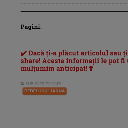
Pagini:
✔️ Dacă ți-a plăcut articolul sau ț
share! Aceste informații le pot fi u
mulțumim anticipat! ❣️
SUBIECTE TRATATE:
BEBELUSUL IARNA