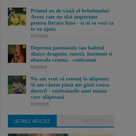
Primul an de viață al bebelușului:
Avem cate un sfat important
pentru fiecare luna - si ai sa vezi ca
te va ajuta
10/7/2026
Depresia postnatala sau baletul
dintre dragoste, emotii, hormoni si
oboseala crunta - confesiuni
9/6/2026
Nu am vrut să renunț la alăptare.
Si am căutat până am găsit cauza
durerii - confesiunile unei mame
care alăptează
27/3/2026
ULTIMILE ARTICOLE
NOUTATI AICI