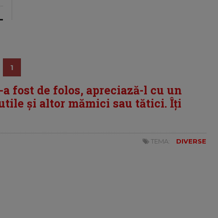
1
i-a fost de folos, apreciază-l cu un
tile și altor mămici sau tătici. Îți
TEMA:
DIVERSE