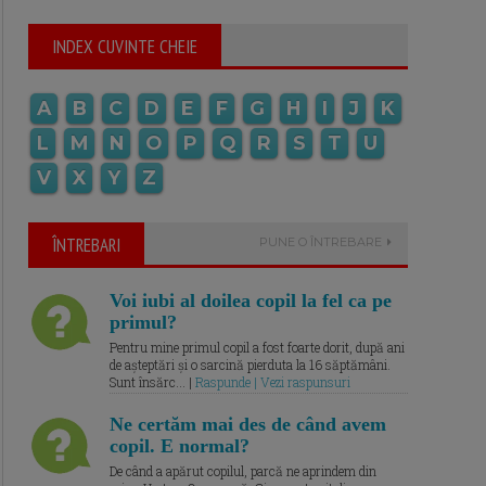
INDEX CUVINTE CHEIE
A
B
C
D
E
F
G
H
I
J
K
L
M
N
O
P
Q
R
S
T
U
V
X
Y
Z
ÎNTREBARI
PUNE O ÎNTREBARE
Voi iubi al doilea copil la fel ca pe
primul?
Pentru mine primul copil a fost foarte dorit, după ani
de așteptări și o sarcină pierduta la 16 săptămâni.
Sunt însărc... |
Raspunde | Vezi raspunsuri
Ne certăm mai des de când avem
copil. E normal?
De când a apărut copilul, parcă ne aprindem din