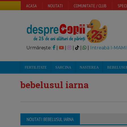
ACASA
NOUTATI
COMUNITATE / CLUB
SPECI
Urmărește:
|
|
|
|
|
Intreabă I-MAMI
FERTILITATE
SARCINA
NASTEREA
BEBELUSU
bebelusul iarna
NOUTATI BEBELUSUL IARNA