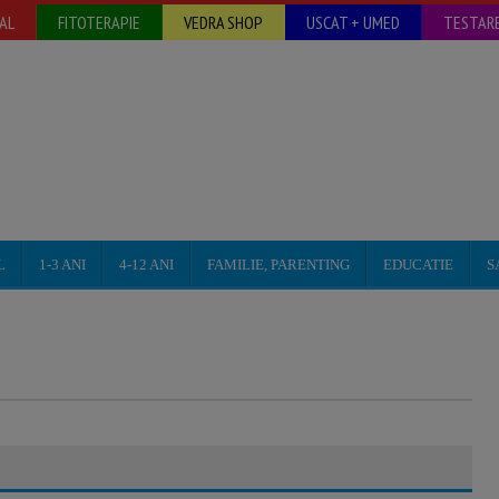
AL
FITOTERAPIE
VEDRA SHOP
USCAT + UMED
TESTARE
L
1-3 ANI
4-12 ANI
FAMILIE, PARENTING
EDUCATIE
S