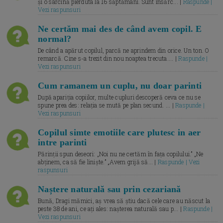
și o sarcină pierduta la 16 săptămâni. Sunt însărc... |
Raspunde |
Vezi raspunsuri
Ne certăm mai des de când avem copil. E
normal?
De când a apărut copilul, parcă ne aprindem din orice. Un ton. O
remarcă. Cine s-a trezit din nou noaptea trecuta.... |
Raspunde |
Vezi raspunsuri
Cum ramanem un cuplu, nu doar parinti
După apariția copiilor, multe cupluri descoperă ceva ce nu se
spune prea des: relația se mută pe plan secund. ... |
Raspunde |
Vezi raspunsuri
Copilul simte emotiile care plutesc in aer
intre parinti
Părinții spun deseori: „Noi nu ne certăm în fața copilului.” „Ne
abținem, ca să fie liniște.” „Avem grijă să... |
Raspunde | Vezi
raspunsuri
Naștere naturală sau prin cezariană
Bună, Dragi mămici, aș vrea să știu dacă cele care au născut la
peste 38 de ani, ce ați ales: nașterea naturală sau p... |
Raspunde |
Vezi raspunsuri