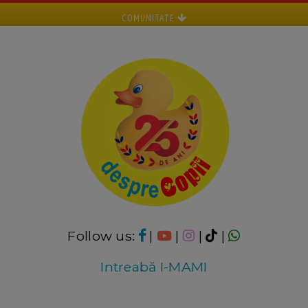
COMUNITATE
Follow us:
|
|
|
|
Intreabă I-MAMI