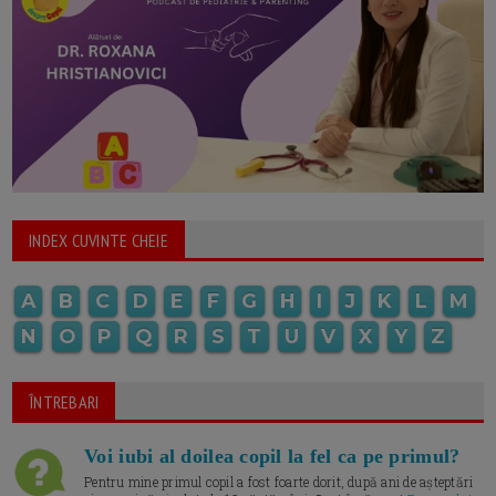
INDEX CUVINTE CHEIE
A
B
C
D
E
F
G
H
I
J
K
L
M
N
O
P
Q
R
S
T
U
V
X
Y
Z
ÎNTREBARI
Voi iubi al doilea copil la fel ca pe primul?
Pentru mine primul copil a fost foarte dorit, după ani de așteptări