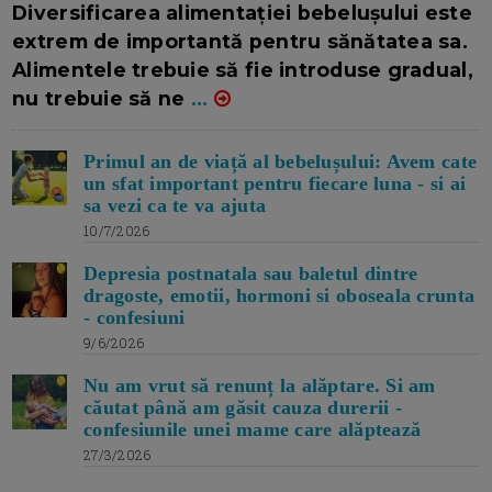
Diversificarea alimentației bebelușului este
extrem de importantă pentru sănătatea sa.
Alimentele trebuie să fie introduse gradual,
nu trebuie să ne
...
Primul an de viață al bebelușului: Avem cate
un sfat important pentru fiecare luna - si ai
sa vezi ca te va ajuta
10/7/2026
Depresia postnatala sau baletul dintre
dragoste, emotii, hormoni si oboseala crunta
- confesiuni
9/6/2026
Nu am vrut să renunț la alăptare. Si am
căutat până am găsit cauza durerii -
confesiunile unei mame care alăptează
27/3/2026