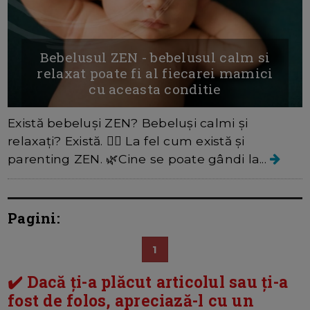
Bebelusul ZEN - bebelusul calm si
relaxat poate fi al fiecarei mamici
cu aceasta conditie
Există bebeluși ZEN? Bebeluși calmi și
relaxați? Există. 🧘‍♂️ La fel cum există și
parenting ZEN. 🌿Cine se poate gândi la...
Pagini:
1
✔️ Dacă ți-a plăcut articolul sau ți-a
fost de folos, apreciază-l cu un