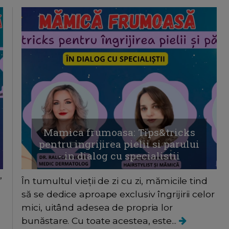
Mamica frumoasa: Tips&tricks
pentru ingrijirea pielii si parului
- in dialog cu specialistii
”
În tumultul vieții de zi cu zi, mămicile tind
să se dedice aproape exclusiv îngrijirii celor
mici, uitând adesea de propria lor
bunăstare. Cu toate acestea, este...