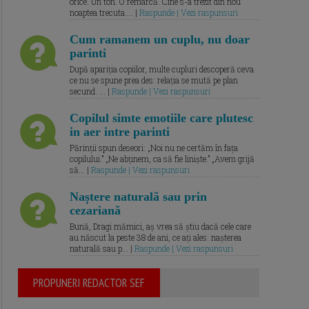
orice. Un ton. O remarcă. Cine s-a trezit din nou
noaptea trecuta.... |
Raspunde | Vezi raspunsuri
Cum ramanem un cuplu, nu doar
parinti
După apariția copiilor, multe cupluri descoperă ceva
ce nu se spune prea des: relația se mută pe plan
secund. ... |
Raspunde | Vezi raspunsuri
Copilul simte emotiile care plutesc
in aer intre parinti
Părinții spun deseori: „Noi nu ne certăm în fața
copilului.” „Ne abținem, ca să fie liniște.” „Avem grijă
să... |
Raspunde | Vezi raspunsuri
Naștere naturală sau prin
cezariană
Bună, Dragi mămici, aș vrea să știu dacă cele care
au născut la peste 38 de ani, ce ați ales: nașterea
naturală sau p... |
Raspunde | Vezi raspunsuri
PROPUNERI REDACTOR SEF