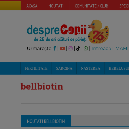
ACASA
NOUTATI
COMUNITATE / CLUB
SPECI
Urmărește:
|
|
|
|
|
Intreabă I-MAMI
FERTILITATE
SARCINA
NASTEREA
BEBELUSU
bellbiotin
NOUTATI BELLBIOTIN