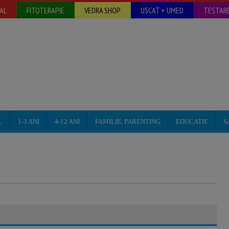
AL
FITOTERAPIE
VEDRA SHOP
USCAT + UMED
TESTARE
L
1-3 ANI
4-12 ANI
FAMILIE, PARENTING
EDUCATIE
S