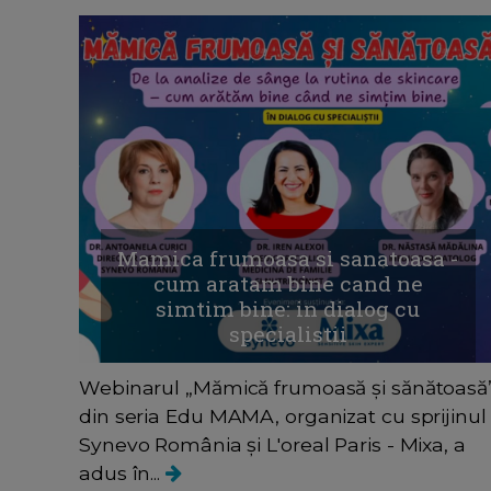
Mamica frumoasa si sanatoasa -
cum aratam bine cand ne
simtim bine: in dialog cu
specialistii
Webinarul „Mămică frumoasă și sănătoasă
din seria Edu MAMA, organizat cu sprijinul
Synevo România și L'oreal Paris - Mixa, a
adus în...