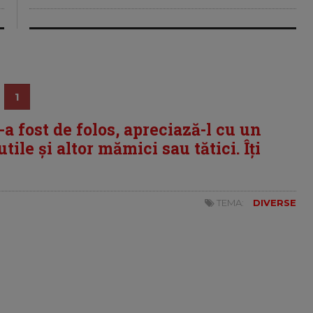
1
i-a fost de folos, apreciază-l cu un
tile și altor mămici sau tătici. Îți
TEMA:
DIVERSE