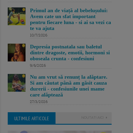
Primul an de viață al bebelușului:
Avem cate un sfat important
pentru fiecare luna - si ai sa vezi ca
te va ajuta
10/7/2026
Depresia postnatala sau baletul
dintre dragoste, emotii, hormoni si
oboseala crunta - confesiuni
9/6/2026
Nu am vrut să renunț la alăptare.
Si am căutat până am găsit cauza
durerii - confesiunile unei mame
care alăptează
27/3/2026
ULTIMILE ARTICOLE
NOUTATI AICI