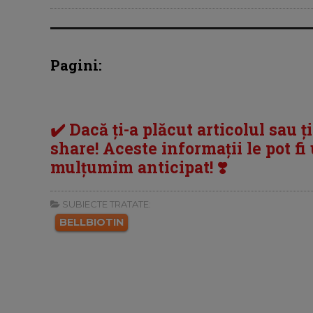
Pagini:
✔️ Dacă ți-a plăcut articolul sau ț
share! Aceste informații le pot fi u
mulțumim anticipat! ❣️
SUBIECTE TRATATE:
BELLBIOTIN