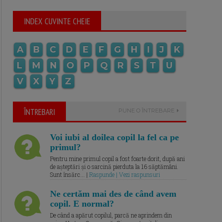
INDEX CUVINTE CHEIE
A
B
C
D
E
F
G
H
I
J
K
L
M
N
O
P
Q
R
S
T
U
V
X
Y
Z
ÎNTREBARI
PUNE O ÎNTREBARE
Voi iubi al doilea copil la fel ca pe
primul?
Pentru mine primul copil a fost foarte dorit, după ani
de așteptări și o sarcină pierduta la 16 săptămâni.
Sunt însărc... |
Raspunde | Vezi raspunsuri
Ne certăm mai des de când avem
copil. E normal?
De când a apărut copilul, parcă ne aprindem din