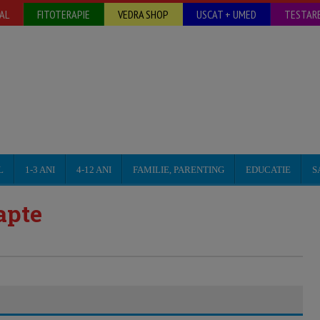
AL
FITOTERAPIE
VEDRA SHOP
USCAT + UMED
TESTARE
L
1-3 ANI
4-12 ANI
FAMILIE, PARENTING
EDUCATIE
S
apte