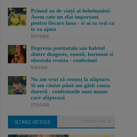
Primul an de viață al bebelușului:
Avem cate un sfat important
pentru fiecare luna - si ai sa vezi ca
te va ajuta
10/7/2026
Depresia postnatala sau baletul
dintre dragoste, emotii, hormoni si
oboseala crunta - confesiuni
9/6/2026
Nu am vrut să renunț la alăptare.
Si am căutat până am găsit cauza
durerii - confesiunile unei mame
care alăptează
27/3/2026
ULTIMILE ARTICOLE
NOUTATI AICI