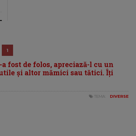
1
i-a fost de folos, apreciază-l cu un
tile și altor mămici sau tătici. Îți
TEMA:
DIVERSE