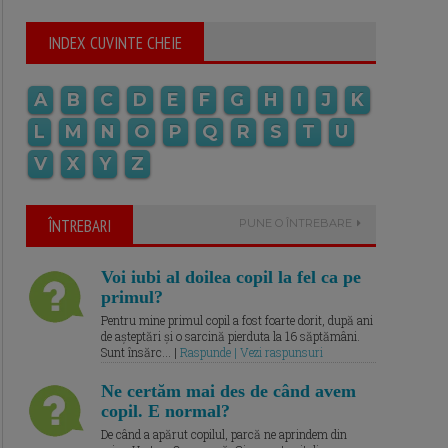
INDEX CUVINTE CHEIE
A
B
C
D
E
F
G
H
I
J
K
L
M
N
O
P
Q
R
S
T
U
V
X
Y
Z
ÎNTREBARI
PUNE O ÎNTREBARE
Voi iubi al doilea copil la fel ca pe
primul?
Pentru mine primul copil a fost foarte dorit, după ani
de așteptări și o sarcină pierduta la 16 săptămâni.
Sunt însărc... |
Raspunde | Vezi raspunsuri
Ne certăm mai des de când avem
copil. E normal?
De când a apărut copilul, parcă ne aprindem din