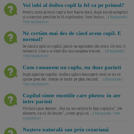
Voi iubi al doilea copil la fel ca pe primul?
Pentru mine primul copil a fost foarte dorit, după ani de așteptări
și o sarcină pierduta la 16 săptămâni. Sunt însărc... |
Raspunde |
Vezi raspunsuri
Ne certăm mai des de când avem copil. E
normal?
De când a apărut copilul, parcă ne aprindem din orice. Un ton. O
remarcă. Cine s-a trezit din nou noaptea trecuta.... |
Raspunde |
Vezi raspunsuri
Cum ramanem un cuplu, nu doar parinti
După apariția copiilor, multe cupluri descoperă ceva ce nu se
spune prea des: relația se mută pe plan secund. ... |
Raspunde |
Vezi raspunsuri
Copilul simte emotiile care plutesc in aer
intre parinti
Părinții spun deseori: „Noi nu ne certăm în fața copilului.” „Ne
abținem, ca să fie liniște.” „Avem grijă să... |
Raspunde | Vezi
raspunsuri
Naștere naturală sau prin cezariană