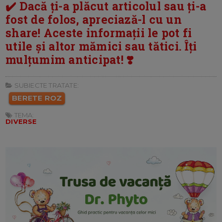
✔️ Dacă ți-a plăcut articolul sau ți-a
fost de folos, apreciază-l cu un
share! Aceste informații le pot fi
utile și altor mămici sau tătici. Îți
mulțumim anticipat! ❣️
SUBIECTE TRATATE:
BERETE ROZ
TEMA:
DIVERSE