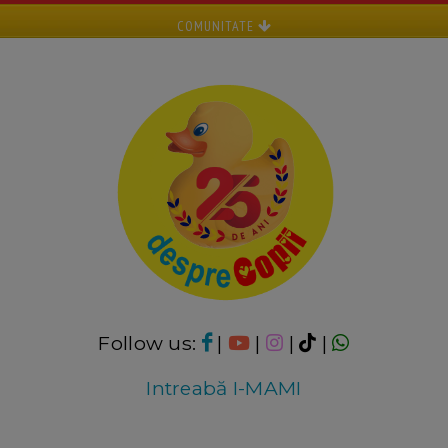
COMUNITATE
Follow us:
|
|
|
|
Intreabă I-MAMI