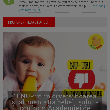
Bună, Dragi mămici, aș vrea să știu dacă cele care au născut la
peste 38 de ani, ce ați ales: nașterea naturală sau p... |
Raspunde |
Vezi raspunsuri
PROPUNERI REDACTOR SEF
11 NU-uri in diversificarea
și alimentația bebelușului -
conform Academiei de