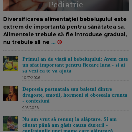
Pediatrie
16/7/2026
AUTOR: EDITOR DC.
Diversificarea alimentației bebelușului este
extrem de importantă pentru sănătatea sa.
Alimentele trebuie să fie introduse gradual,
nu trebuie să ne
...
Primul an de viață al bebelușului: Avem cate
un sfat important pentru fiecare luna - si ai
sa vezi ca te va ajuta
10/7/2026
Depresia postnatala sau baletul dintre
dragoste, emotii, hormoni si oboseala crunta
- confesiuni
9/6/2026
Nu am vrut să renunț la alăptare. Si am
căutat până am găsit cauza durerii -
confesiunile unei mame care alăptează