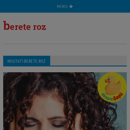
MENIU
b
erete roz
NOUTATI BERETE ROZ