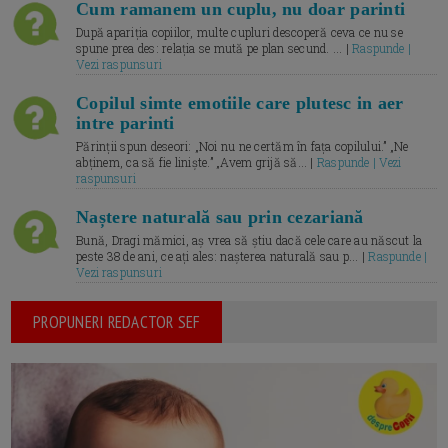
Cum ramanem un cuplu, nu doar parinti
După apariția copiilor, multe cupluri descoperă ceva ce nu se
spune prea des: relația se mută pe plan secund. ... |
Raspunde |
Vezi raspunsuri
Copilul simte emotiile care plutesc in aer
intre parinti
Părinții spun deseori: „Noi nu ne certăm în fața copilului.” „Ne
abținem, ca să fie liniște.” „Avem grijă să... |
Raspunde | Vezi
raspunsuri
Naștere naturală sau prin cezariană
Bună, Dragi mămici, aș vrea să știu dacă cele care au născut la
peste 38 de ani, ce ați ales: nașterea naturală sau p... |
Raspunde |
Vezi raspunsuri
PROPUNERI REDACTOR SEF