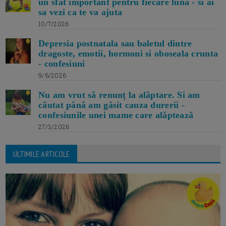
un sfat important pentru fiecare luna - si ai
sa vezi ca te va ajuta
10/7/2026
Depresia postnatala sau baletul dintre
dragoste, emotii, hormoni si oboseala crunta
- confesiuni
9/6/2026
Nu am vrut să renunț la alăptare. Si am
căutat până am găsit cauza durerii -
confesiunile unei mame care alăptează
27/3/2026
ULTIMILE ARTICOLE