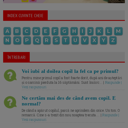
INDEX CUVINTE CHEIE
A
B
C
D
E
F
G
H
I
J
K
L
M
N
O
P
Q
R
S
T
U
V
X
Y
Z
ÎNTREBARI
Voi iubi al doilea copil la fel ca pe primul?
Pentru mine primul copil a fost foarte dorit, după ani de așteptări
și o sarcină pierduta la 16 săptămâni. Sunt însărc... |
Raspunde |
Vezi raspunsuri
Ne certăm mai des de când avem copil. E
normal?
De când a apărut copilul, parcă ne aprindem din orice. Un ton. O
remarcă. Cine s-a trezit din nou noaptea trecuta.... |
Raspunde |
Vezi raspunsuri