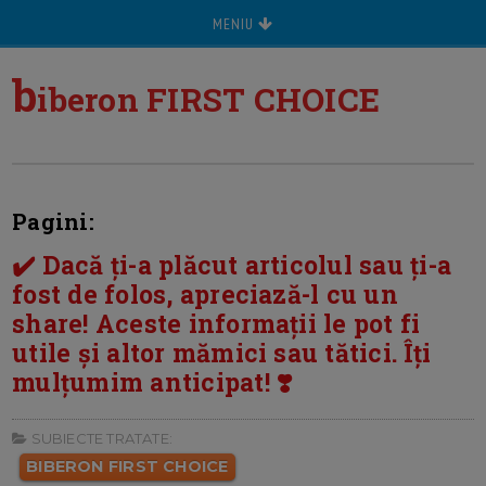
MENIU
b
iberon FIRST CHOICE
Pagini:
✔️ Dacă ți-a plăcut articolul sau ți-a
fost de folos, apreciază-l cu un
share! Aceste informații le pot fi
utile și altor mămici sau tătici. Îți
mulțumim anticipat! ❣️
SUBIECTE TRATATE:
BIBERON FIRST CHOICE