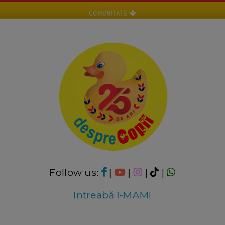
COMUNITATE
Follow us:
|
|
|
|
Intreabă I-MAMI