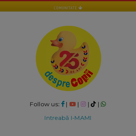
COMUNITATE
Follow us:
|
|
|
|
Intreabă I-MAMI