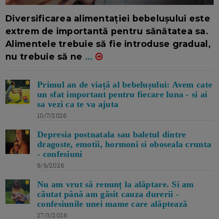
16/7/2026
AUTOR: EDITOR DC.
Diversificarea alimentației bebelușului este
extrem de importantă pentru sănătatea sa.
Alimentele trebuie să fie introduse gradual,
nu trebuie să ne
...
Primul an de viață al bebelușului: Avem cate
un sfat important pentru fiecare luna - si ai
sa vezi ca te va ajuta
10/7/2026
Depresia postnatala sau baletul dintre
dragoste, emotii, hormoni si oboseala crunta
- confesiuni
9/6/2026
Nu am vrut să renunț la alăptare. Si am
căutat până am găsit cauza durerii -
confesiunile unei mame care alăptează
27/3/2026