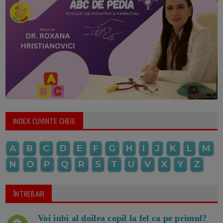
INDEX CUVINTE CHEIE
A
B
C
D
E
F
G
H
I
J
K
L
M
N
O
P
Q
R
S
T
U
V
X
Y
Z
ÎNTREBARI
Voi iubi al doilea copil la fel ca pe primul?