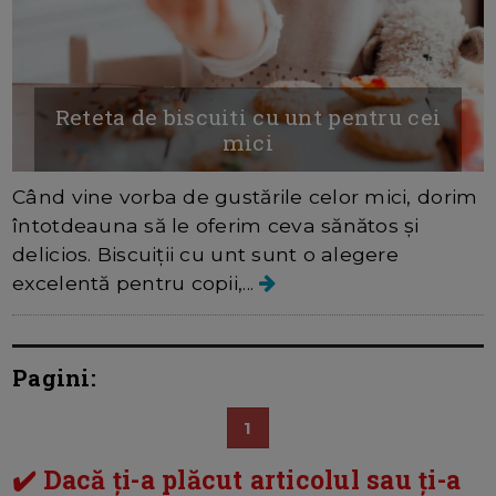
Reteta de biscuiti cu unt pentru cei
mici
Când vine vorba de gustările celor mici, dorim
întotdeauna să le oferim ceva sănătos și
delicios. Biscuiții cu unt sunt o alegere
excelentă pentru copii,...
Pagini:
1
✔️ Dacă ți-a plăcut articolul sau ți-a