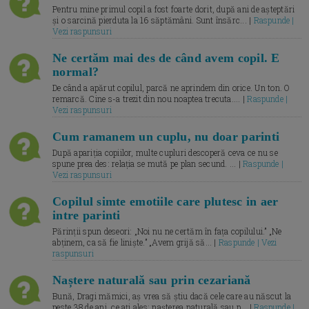
Pentru mine primul copil a fost foarte dorit, după ani de așteptări
și o sarcină pierduta la 16 săptămâni. Sunt însărc... |
Raspunde |
Vezi raspunsuri
Ne certăm mai des de când avem copil. E
normal?
De când a apărut copilul, parcă ne aprindem din orice. Un ton. O
remarcă. Cine s-a trezit din nou noaptea trecuta.... |
Raspunde |
Vezi raspunsuri
Cum ramanem un cuplu, nu doar parinti
După apariția copiilor, multe cupluri descoperă ceva ce nu se
spune prea des: relația se mută pe plan secund. ... |
Raspunde |
Vezi raspunsuri
Copilul simte emotiile care plutesc in aer
intre parinti
Părinții spun deseori: „Noi nu ne certăm în fața copilului.” „Ne
abținem, ca să fie liniște.” „Avem grijă să... |
Raspunde | Vezi
raspunsuri
Naștere naturală sau prin cezariană
Bună, Dragi mămici, aș vrea să știu dacă cele care au născut la
peste 38 de ani, ce ați ales: nașterea naturală sau p... |
Raspunde |