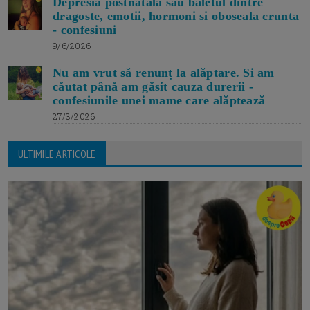
Depresia postnatala sau baletul dintre
dragoste, emotii, hormoni si oboseala crunta
- confesiuni
9/6/2026
Nu am vrut să renunț la alăptare. Si am
căutat până am găsit cauza durerii -
confesiunile unei mame care alăptează
27/3/2026
ULTIMILE ARTICOLE