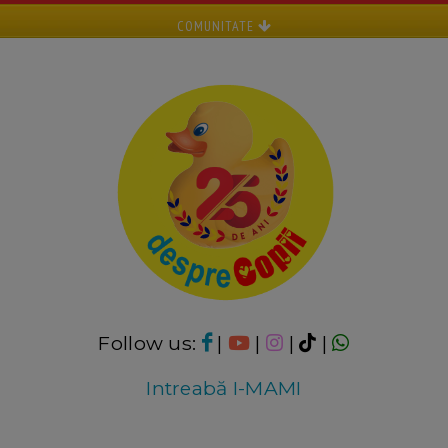
COMUNITATE
Follow us:
|
|
|
|
Intreabă I-MAMI