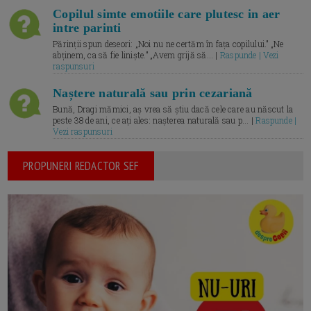
Copilul simte emotiile care plutesc in aer
intre parinti
Părinții spun deseori: „Noi nu ne certăm în fața copilului.” „Ne
abținem, ca să fie liniște.” „Avem grijă să... |
Raspunde | Vezi
raspunsuri
Naștere naturală sau prin cezariană
Bună, Dragi mămici, aș vrea să știu dacă cele care au născut la
peste 38 de ani, ce ați ales: nașterea naturală sau p... |
Raspunde |
Vezi raspunsuri
PROPUNERI REDACTOR SEF