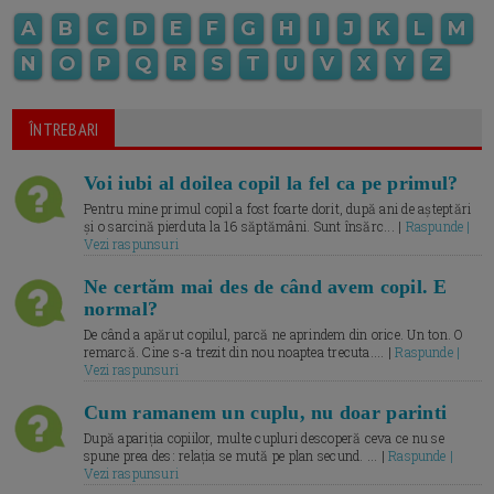
A
B
C
D
E
F
G
H
I
J
K
L
M
N
O
P
Q
R
S
T
U
V
X
Y
Z
ÎNTREBARI
Voi iubi al doilea copil la fel ca pe primul?
Pentru mine primul copil a fost foarte dorit, după ani de așteptări
și o sarcină pierduta la 16 săptămâni. Sunt însărc... |
Raspunde |
Vezi raspunsuri
Ne certăm mai des de când avem copil. E
normal?
De când a apărut copilul, parcă ne aprindem din orice. Un ton. O
remarcă. Cine s-a trezit din nou noaptea trecuta.... |
Raspunde |
Vezi raspunsuri
Cum ramanem un cuplu, nu doar parinti
După apariția copiilor, multe cupluri descoperă ceva ce nu se
spune prea des: relația se mută pe plan secund. ... |
Raspunde |
Vezi raspunsuri