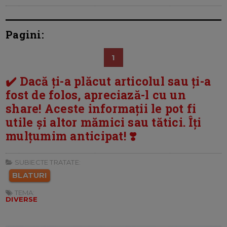
Pagini:
1
✔️ Dacă ți-a plăcut articolul sau ți-a
fost de folos, apreciază-l cu un
share! Aceste informații le pot fi
utile și altor mămici sau tătici. Îți
mulțumim anticipat! ❣️
SUBIECTE TRATATE:
BLATURI
TEMA:
DIVERSE