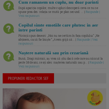
Cum ramanem un cuplu, nu doar parinti
După apariția copiilor, multe cupluri descoperă ceva ce nu se
spune prea des: relația se mută pe plan secund. ... |
Raspunde |
Vezi raspunsuri
Copilul simte emotiile care plutesc in aer
intre parinti
Părinții spun deseori: „Noi nu ne certăm în fața copilului.” „Ne
abținem, ca să fie liniște.” „Avem grijă să... |
Raspunde | Vezi
raspunsuri
Naștere naturală sau prin cezariană
Bună, Dragi mămici, aș vrea să știu dacă cele care au născut la
peste 38 de ani, ce ați ales: nașterea naturală sau p... |
Raspunde |
Vezi raspunsuri
PROPUNERI REDACTOR SEF