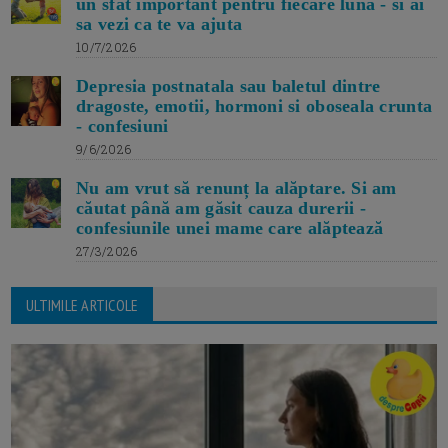
un sfat important pentru fiecare luna - si ai
sa vezi ca te va ajuta
10/7/2026
Depresia postnatala sau baletul dintre
dragoste, emotii, hormoni si oboseala crunta
- confesiuni
9/6/2026
Nu am vrut să renunț la alăptare. Si am
căutat până am găsit cauza durerii -
confesiunile unei mame care alăptează
27/3/2026
ULTIMILE ARTICOLE