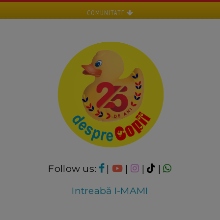
COMUNITATE
Follow us:
|
|
|
|
Intreabă I-MAMI