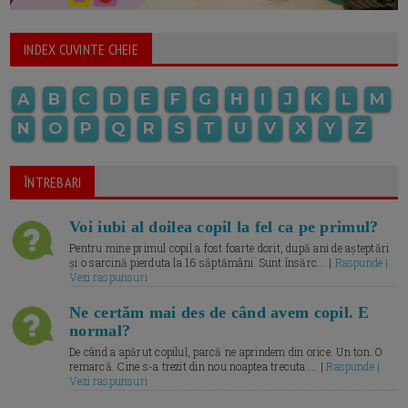
INDEX CUVINTE CHEIE
A
B
C
D
E
F
G
H
I
J
K
L
M
N
O
P
Q
R
S
T
U
V
X
Y
Z
ÎNTREBARI
Voi iubi al doilea copil la fel ca pe primul?
Pentru mine primul copil a fost foarte dorit, după ani de așteptări
și o sarcină pierduta la 16 săptămâni. Sunt însărc... |
Raspunde |
Vezi raspunsuri
Ne certăm mai des de când avem copil. E
normal?
De când a apărut copilul, parcă ne aprindem din orice. Un ton. O
remarcă. Cine s-a trezit din nou noaptea trecuta.... |
Raspunde |
Vezi raspunsuri