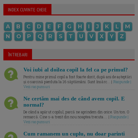
INDEX CUVINTE CHEIE
A
B
C
D
E
F
G
H
I
J
K
L
M
N
O
P
Q
R
S
T
U
V
X
Y
Z
ÎNTREBARI
Voi iubi al doilea copil la fel ca pe primul?
Pentru mine primul copil a fost foarte dorit, după ani de așteptări
și o sarcină pierduta la 16 săptămâni. Sunt însărc... |
Raspunde |
Vezi raspunsuri
Ne certăm mai des de când avem copil. E
normal?
De când a apărut copilul, parcă ne aprindem din orice. Un ton. O
remarcă. Cine s-a trezit din nou noaptea trecuta.... |
Raspunde |
Vezi raspunsuri
Cum ramanem un cuplu, nu doar parinti