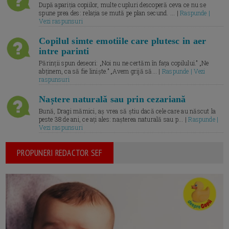
După apariția copiilor, multe cupluri descoperă ceva ce nu se
spune prea des: relația se mută pe plan secund. ... |
Raspunde |
Vezi raspunsuri
Copilul simte emotiile care plutesc in aer
intre parinti
Părinții spun deseori: „Noi nu ne certăm în fața copilului.” „Ne
abținem, ca să fie liniște.” „Avem grijă să... |
Raspunde | Vezi
raspunsuri
Naștere naturală sau prin cezariană
Bună, Dragi mămici, aș vrea să știu dacă cele care au născut la
peste 38 de ani, ce ați ales: nașterea naturală sau p... |
Raspunde |
Vezi raspunsuri
PROPUNERI REDACTOR SEF