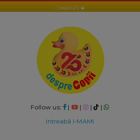
COMUNITATE
Follow us:
|
|
|
|
Intreabă I-MAMI