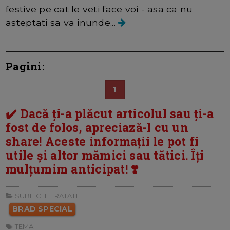
festive pe cat le veti face voi - asa ca nu
asteptati sa va inunde...
Pagini:
1
✔️ Dacă ți-a plăcut articolul sau ți-a
fost de folos, apreciază-l cu un
share! Aceste informații le pot fi
utile și altor mămici sau tătici. Îți
mulțumim anticipat! ❣️
SUBIECTE TRATATE:
BRAD SPECIAL
TEMA: