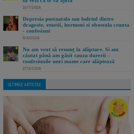
sa vezi ca te va ajuta
10/7/2026
Depresia postnatala sau baletul dintre
dragoste, emotii, hormoni si oboseala crunta
- confesiuni
9/6/2026
Nu am vrut să renunț la alăptare. Si am
căutat până am găsit cauza durerii -
confesiunile unei mame care alăptează
27/3/2026
ULTIMILE ARTICOLE