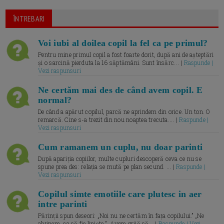
ÎNTREBARI
Voi iubi al doilea copil la fel ca pe primul?
Pentru mine primul copil a fost foarte dorit, după ani de așteptări
și o sarcină pierduta la 16 săptămâni. Sunt însărc... |
Raspunde |
Vezi raspunsuri
Ne certăm mai des de când avem copil. E
normal?
De când a apărut copilul, parcă ne aprindem din orice. Un ton. O
remarcă. Cine s-a trezit din nou noaptea trecuta.... |
Raspunde |
Vezi raspunsuri
Cum ramanem un cuplu, nu doar parinti
După apariția copiilor, multe cupluri descoperă ceva ce nu se
spune prea des: relația se mută pe plan secund. ... |
Raspunde |
Vezi raspunsuri
Copilul simte emotiile care plutesc in aer
intre parinti
Părinții spun deseori: „Noi nu ne certăm în fața copilului.” „Ne
abținem, ca să fie liniște.” „Avem grijă să... |
Raspunde | Vezi