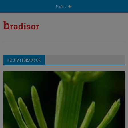
MENIU
b
radisor
NOUTATI BRADISOR