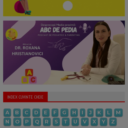
INDEX CUVINTE CHEIE
A
B
C
D
E
F
G
H
I
J
K
L
M
N
O
P
Q
R
S
T
U
V
X
Y
Z