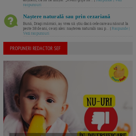
raspunsuri
Naștere naturală sau prin cezariană
Bună, Dragi mămici, aș vrea să știu dacă cele care au născut la
peste 38 de ani, ce ați ales: nașterea naturală sau p... |
Raspunde |
Vezi raspunsuri
PROPUNERI REDACTOR SEF