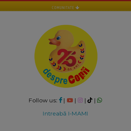
COMUNITATE
Follow us:
|
|
|
|
Intreabă I-MAMI