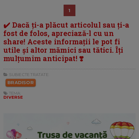
1
✔️ Dacă ți-a plăcut articolul sau ți-a
fost de folos, apreciază-l cu un
share! Aceste informații le pot fi
utile și altor mămici sau tătici. Îți
mulțumim anticipat! ❣️
SUBIECTE TRATATE:
BRADISOR
TEMA:
DIVERSE