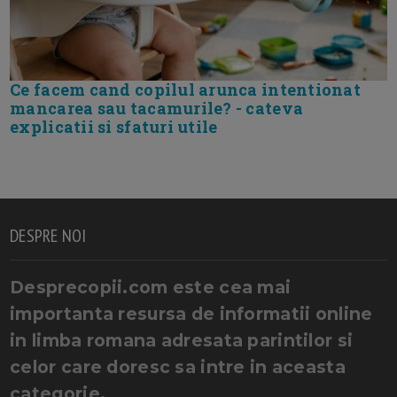
Ce facem cand copilul arunca intentionat
mancarea sau tacamurile? - cateva
explicatii si sfaturi utile
DESPRE NOI
Desprecopii.com este cea mai
importanta resursa de informatii online
in limba romana adresata parintilor si
celor care doresc sa intre in aceasta
categorie.