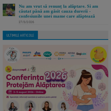
Nu am vrut să renunț la alăptare. Si am
căutat până am găsit cauza durerii -
confesiunile unei mame care alăptează
27/3/2026
ULTIMILE ARTICOLE