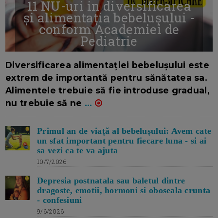
11 NU-uri in diversificarea
și alimentația bebelușului -
conform Academiei de
Pediatrie
16/7/2026
AUTOR: EDITOR DC.
Diversificarea alimentației bebelușului este
extrem de importantă pentru sănătatea sa.
Alimentele trebuie să fie introduse gradual,
nu trebuie să ne
...
Primul an de viață al bebelușului: Avem cate
un sfat important pentru fiecare luna - si ai
sa vezi ca te va ajuta
10/7/2026
Depresia postnatala sau baletul dintre
dragoste, emotii, hormoni si oboseala crunta
- confesiuni
9/6/2026