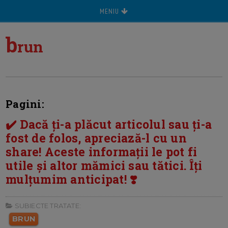
MENIU
b
run
Pagini:
✔️ Dacă ți-a plăcut articolul sau ți-a
fost de folos, apreciază-l cu un
share! Aceste informații le pot fi
utile și altor mămici sau tătici. Îți
mulțumim anticipat! ❣️
SUBIECTE TRATATE:
BRUN