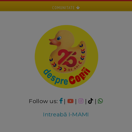
COMUNITATE
Follow us:
|
|
|
|
Intreabă I-MAMI