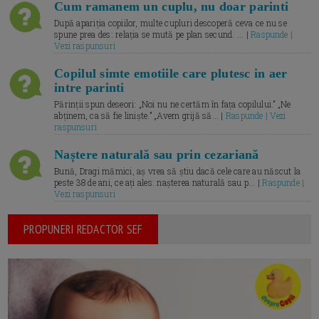
Cum ramanem un cuplu, nu doar parinti
După apariția copiilor, multe cupluri descoperă ceva ce nu se
spune prea des: relația se mută pe plan secund. ... |
Raspunde |
Vezi raspunsuri
Copilul simte emotiile care plutesc in aer
intre parinti
Părinții spun deseori: „Noi nu ne certăm în fața copilului.” „Ne
abținem, ca să fie liniște.” „Avem grijă să... |
Raspunde | Vezi
raspunsuri
Naștere naturală sau prin cezariană
Bună, Dragi mămici, aș vrea să știu dacă cele care au născut la
peste 38 de ani, ce ați ales: nașterea naturală sau p... |
Raspunde |
Vezi raspunsuri
PROPUNERI REDACTOR SEF