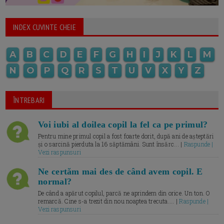
INDEX CUVINTE CHEIE
A
B
C
D
E
F
G
H
I
J
K
L
M
N
O
P
Q
R
S
T
U
V
X
Y
Z
ÎNTREBARI
Voi iubi al doilea copil la fel ca pe primul?
Pentru mine primul copil a fost foarte dorit, după ani de așteptări
și o sarcină pierduta la 16 săptămâni. Sunt însărc... |
Raspunde |
Vezi raspunsuri
Ne certăm mai des de când avem copil. E
normal?
De când a apărut copilul, parcă ne aprindem din orice. Un ton. O
remarcă. Cine s-a trezit din nou noaptea trecuta.... |
Raspunde |
Vezi raspunsuri