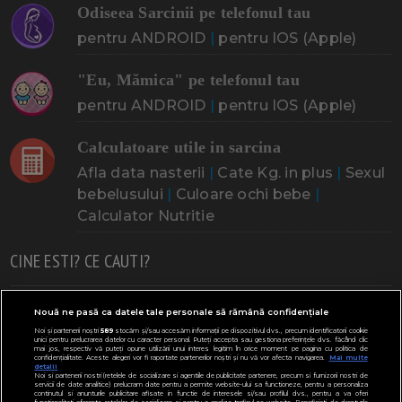
Odiseea Sarcinii pe telefonul tau
pentru ANDROID
|
pentru IOS (Apple)
"Eu, Mămica" pe telefonul tau
pentru ANDROID
|
pentru IOS (Apple)
Calculatoare utile in sarcina
Afla data nasterii
|
Cate Kg. in plus
|
Sexul
bebelusului
|
Culoare ochi bebe
|
Calculator Nutritie
CINE ESTI? CE CAUTI?
Doresc un copil
Adoptia
Probleme cu sarcina
Nouă ne pasă ca datele tale personale să rămână confidențiale
Noi și partenerii noștri
589
stocăm și/sau accesăm informații pe dispozitivul dvs., precum identificatorii cookie
Urmeaza sa nasc
Probleme alaptare
Bebe plange
unici pentru prelucrarea datelor cu caracter personal. Puteți accepta sau gestiona preferințele dvs. făcând clic
mai jos, respectiv vă puteți opune utilizării unui interes legitim în orice moment pe pagina cu politica de
confidențialitate. Aceste alegeri vor fi raportate partenerilor noștri și nu vă vor afecta navigarea.
Mai multe
Bebe febra
Caut bona
Cresa, Gradinta
detalii
Noi si partenerii nostri (retelele de socializare si agentiile de publicitate partenere, precum si furnizorii nostri de
servicii de date analitice) prelucram date pentru a permite website-ului sa functioneze, pentru a personaliza
Mergem la scoala
Copil bolnav
Copii cu nevoi speciale
continutul si anunturile publicitare afisate in functie de interesele si/sau profilul dvs., pentru a va oferi