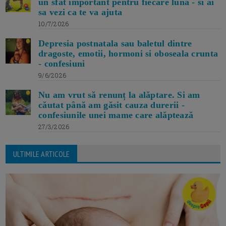
un sfat important pentru fiecare luna - si ai
sa vezi ca te va ajuta
10/7/2026
Depresia postnatala sau baletul dintre
dragoste, emotii, hormoni si oboseala crunta
- confesiuni
9/6/2026
Nu am vrut să renunț la alăptare. Si am
căutat până am găsit cauza durerii -
confesiunile unei mame care alăptează
27/3/2026
ULTIMILE ARTICOLE