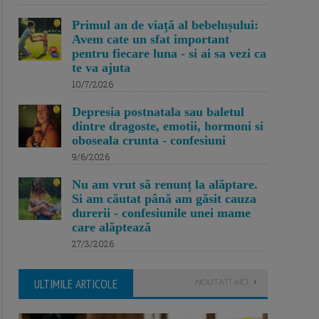
Primul an de viață al bebelușului:
Avem cate un sfat important
pentru fiecare luna - si ai sa vezi ca
te va ajuta
10/7/2026
Depresia postnatala sau baletul
dintre dragoste, emotii, hormoni si
oboseala crunta - confesiuni
9/6/2026
Nu am vrut să renunț la alăptare.
Si am căutat până am găsit cauza
durerii - confesiunile unei mame
care alăptează
27/3/2026
ULTIMILE ARTICOLE
NOUTATI AICI