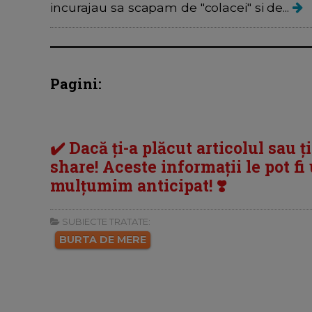
incurajau sa scapam de "colacei" si de...
Pagini:
✔️ Dacă ți-a plăcut articolul sau ț
share! Aceste informații le pot fi u
mulțumim anticipat! ❣️
SUBIECTE TRATATE:
BURTA DE MERE