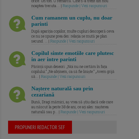
orice. Un ton. O remarcă. Cine s-a trezit din nou
noaptea trecuta.... |
Raspunde | Vezi raspunsuri
Cum ramanem un cuplu, nu doar
parinti
După apariția copiilor, multe cupluri descoperă ceva
ce nu se spune prea des: relația se mută pe plan
secund. ... |
Raspunde | Vezi raspunsuri
Copilul simte emotiile care plutesc
in aer intre parinti
Părinții spun deseori: „Noi nu ne certăm în fața
copilului.” „Ne abținem, ca să fie liniște.” „Avem grijă
să... |
Raspunde | Vezi raspunsuri
Naștere naturală sau prin
cezariană
Bună, Dragi mămici, aș vrea să știu dacă cele care
au născut la peste 38 de ani, ce ați ales: nașterea
naturală sau p... |
Raspunde | Vezi raspunsuri
PROPUNERI REDACTOR SEF