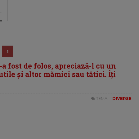
1
i-a fost de folos, apreciază-l cu un
tile și altor mămici sau tătici. Îți
TEMA:
DIVERSE