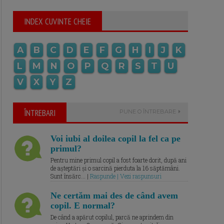
INDEX CUVINTE CHEIE
A
B
C
D
E
F
G
H
I
J
K
L
M
N
O
P
Q
R
S
T
U
V
X
Y
Z
ÎNTREBARI
PUNE O ÎNTREBARE
Voi iubi al doilea copil la fel ca pe
primul?
Pentru mine primul copil a fost foarte dorit, după ani
de așteptări și o sarcină pierduta la 16 săptămâni.
Sunt însărc... |
Raspunde | Vezi raspunsuri
Ne certăm mai des de când avem
copil. E normal?
De când a apărut copilul, parcă ne aprindem din