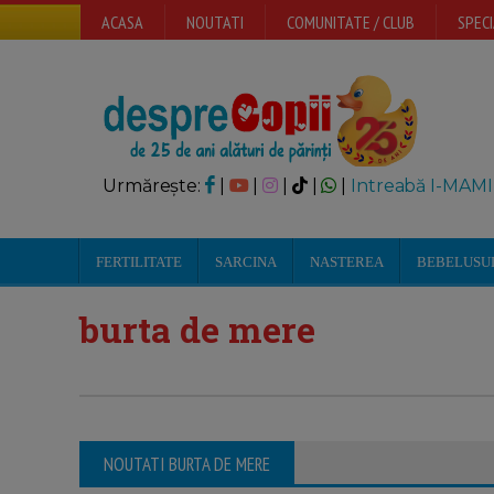
ACASA
NOUTATI
COMUNITATE / CLUB
SPECI
Urmărește:
|
|
|
|
|
Intreabă I-MAMI
FERTILITATE
SARCINA
NASTEREA
BEBELUSU
burta de mere
NOUTATI BURTA DE MERE