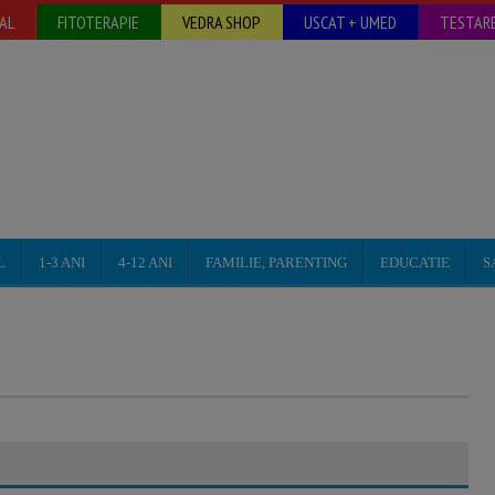
AL
FITOTERAPIE
VEDRA SHOP
USCAT + UMED
TESTARE
L
1-3 ANI
4-12 ANI
FAMILIE, PARENTING
EDUCATIE
S