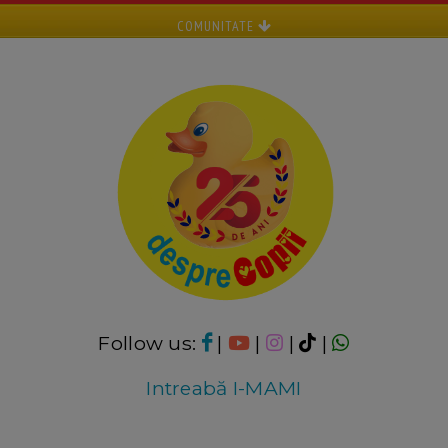
COMUNITATE
Follow us:
|
|
|
|
Intreabă I-MAMI