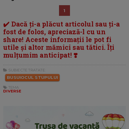
1
✔️ Dacă ți-a plăcut articolul sau ți-a
fost de folos, apreciază-l cu un
share! Aceste informații le pot fi
utile și altor mămici sau tătici. Îți
mulțumim anticipat! ❣️
SUBIECTE TRATATE:
BUSUIOCUL STUPULUI
TEMA:
DIVERSE