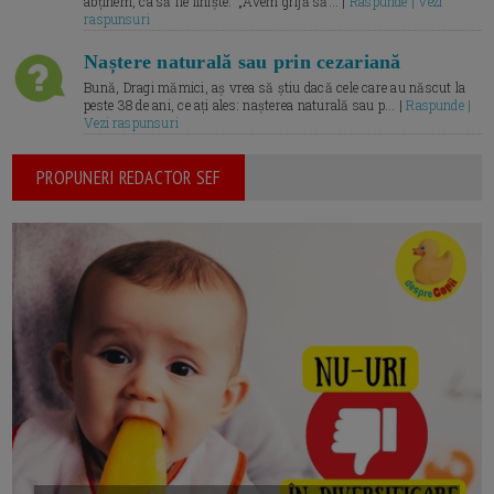
abținem, ca să fie liniște.” „Avem grijă să... |
Raspunde | Vezi
raspunsuri
Naștere naturală sau prin cezariană
Bună, Dragi mămici, aș vrea să știu dacă cele care au născut la
peste 38 de ani, ce ați ales: nașterea naturală sau p... |
Raspunde |
Vezi raspunsuri
PROPUNERI REDACTOR SEF