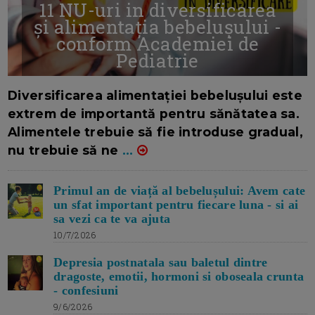
11 NU-uri in diversificarea
și alimentația bebelușului -
conform Academiei de
Pediatrie
16/7/2026
AUTOR: EDITOR DC.
Diversificarea alimentației bebelușului este
extrem de importantă pentru sănătatea sa.
Alimentele trebuie să fie introduse gradual,
nu trebuie să ne
...
Primul an de viață al bebelușului: Avem cate
un sfat important pentru fiecare luna - si ai
sa vezi ca te va ajuta
10/7/2026
Depresia postnatala sau baletul dintre
dragoste, emotii, hormoni si oboseala crunta
- confesiuni
9/6/2026