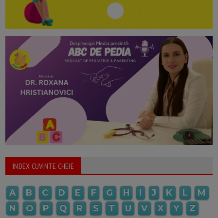
INDEX CUVINTE CHEIE
A
B
C
D
E
F
G
H
I
J
K
L
M
N
O
P
Q
R
S
T
U
V
X
Y
Z