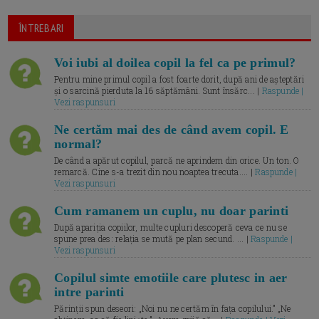
ÎNTREBARI
Voi iubi al doilea copil la fel ca pe primul?
Pentru mine primul copil a fost foarte dorit, după ani de așteptări
și o sarcină pierduta la 16 săptămâni. Sunt însărc... |
Raspunde |
Vezi raspunsuri
Ne certăm mai des de când avem copil. E
normal?
De când a apărut copilul, parcă ne aprindem din orice. Un ton. O
remarcă. Cine s-a trezit din nou noaptea trecuta.... |
Raspunde |
Vezi raspunsuri
Cum ramanem un cuplu, nu doar parinti
După apariția copiilor, multe cupluri descoperă ceva ce nu se
spune prea des: relația se mută pe plan secund. ... |
Raspunde |
Vezi raspunsuri
Copilul simte emotiile care plutesc in aer
intre parinti
Părinții spun deseori: „Noi nu ne certăm în fața copilului.” „Ne