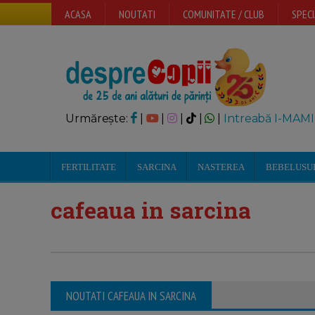
ACASA
NOUTATI
COMUNITATE / CLUB
SPECI
Urmărește:
|
|
|
|
|
Intreabă I-MAMI
FERTILITATE
SARCINA
NASTEREA
BEBELUSU
cafeaua in sarcina
NOUTATI CAFEAUA IN SARCINA