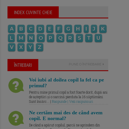
INDEX CUVINTE CHEIE
A
B
C
D
E
F
G
H
I
J
K
L
M
N
O
P
Q
R
S
T
U
V
X
Y
Z
ÎNTREBARI
PUNE O ÎNTREBARE
Voi iubi al doilea copil la fel ca pe
primul?
Pentru mine primul copil a fost foarte dorit, după ani
de așteptări și o sarcină pierduta la 16 săptămâni.
Sunt însărc... |
Raspunde | Vezi raspunsuri
Ne certăm mai des de când avem
copil. E normal?
De când a apărut copilul, parcă ne aprindem din