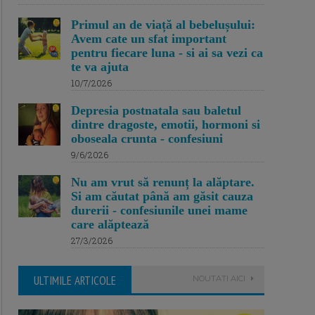
Primul an de viață al bebelușului:
Avem cate un sfat important
pentru fiecare luna - si ai sa vezi ca
te va ajuta
10/7/2026
Depresia postnatala sau baletul
dintre dragoste, emotii, hormoni si
oboseala crunta - confesiuni
9/6/2026
Nu am vrut să renunț la alăptare.
Si am căutat până am găsit cauza
durerii - confesiunile unei mame
care alăptează
27/3/2026
ULTIMILE ARTICOLE
NOUTATI AICI