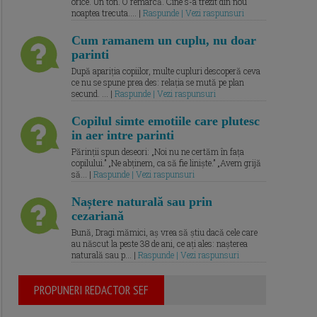
orice. Un ton. O remarcă. Cine s-a trezit din nou
noaptea trecuta.... |
Raspunde | Vezi raspunsuri
Cum ramanem un cuplu, nu doar
parinti
După apariția copiilor, multe cupluri descoperă ceva
ce nu se spune prea des: relația se mută pe plan
secund. ... |
Raspunde | Vezi raspunsuri
Copilul simte emotiile care plutesc
in aer intre parinti
Părinții spun deseori: „Noi nu ne certăm în fața
copilului.” „Ne abținem, ca să fie liniște.” „Avem grijă
să... |
Raspunde | Vezi raspunsuri
Naștere naturală sau prin
cezariană
Bună, Dragi mămici, aș vrea să știu dacă cele care
au născut la peste 38 de ani, ce ați ales: nașterea
naturală sau p... |
Raspunde | Vezi raspunsuri
PROPUNERI REDACTOR SEF