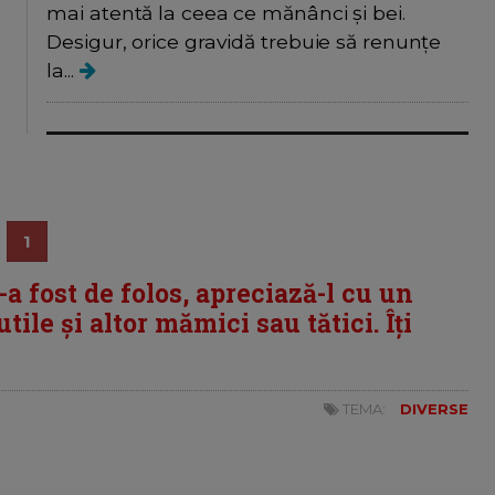
mai atentă la ceea ce mănânci și bei.
Desigur, orice gravidă trebuie să renunțe
la...
1
i-a fost de folos, apreciază-l cu un
tile și altor mămici sau tătici. Îți
TEMA:
DIVERSE