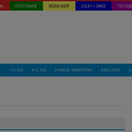
AL
FITOTERAPIE
VEDRA SHOP
USCAT + UMED
TESTARE
L
1-3 ANI
4-12 ANI
FAMILIE, PARENTING
EDUCATIE
S