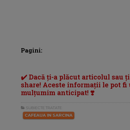
Pagini:
✔️ Dacă ți-a plăcut articolul sau ț
share! Aceste informații le pot fi u
mulțumim anticipat! ❣️
SUBIECTE TRATATE:
CAFEAUA IN SARCINA