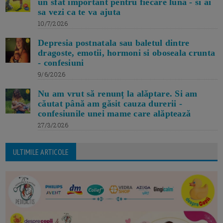
un sfat important pentru fiecare luna - si ai
sa vezi ca te va ajuta
10/7/2026
Depresia postnatala sau baletul dintre
dragoste, emotii, hormoni si oboseala crunta
- confesiuni
9/6/2026
Nu am vrut să renunț la alăptare. Si am
căutat până am găsit cauza durerii -
confesiunile unei mame care alăptează
27/3/2026
ULTIMILE ARTICOLE