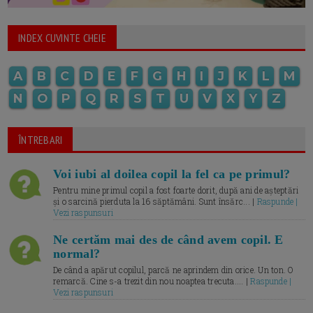
INDEX CUVINTE CHEIE
A
B
C
D
E
F
G
H
I
J
K
L
M
N
O
P
Q
R
S
T
U
V
X
Y
Z
ÎNTREBARI
Voi iubi al doilea copil la fel ca pe primul?
Pentru mine primul copil a fost foarte dorit, după ani de așteptări
și o sarcină pierduta la 16 săptămâni. Sunt însărc... |
Raspunde |
Vezi raspunsuri
Ne certăm mai des de când avem copil. E
normal?
De când a apărut copilul, parcă ne aprindem din orice. Un ton. O
remarcă. Cine s-a trezit din nou noaptea trecuta.... |
Raspunde |
Vezi raspunsuri