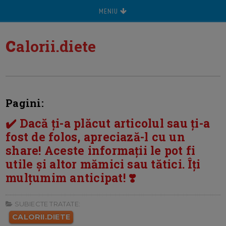
MENIU
c
alorii.diete
Pagini:
✔️ Dacă ți-a plăcut articolul sau ți-a
fost de folos, apreciază-l cu un
share! Aceste informații le pot fi
utile și altor mămici sau tătici. Îți
mulțumim anticipat! ❣️
SUBIECTE TRATATE:
CALORII.DIETE