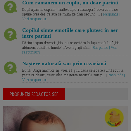
Cum ramanem un cuplu, nu doar parinti
După apariția copiilor, multe cupluri descoperă ceva ce nu se
spune prea des: relația se mută pe plan secund. ... |
Raspunde |
Vezi raspunsuri
Copilul simte emotiile care plutesc in aer
intre parinti
Părinții spun deseori: „Noi nu ne certăm în fața copilului.” „Ne
abținem, ca să fie liniște.” „Avem grijă să... |
Raspunde | Vezi
raspunsuri
Naștere naturală sau prin cezariană
Bună, Dragi mămici, aș vrea să știu dacă cele care au născut la
peste 38 de ani, ce ați ales: nașterea naturală sau p... |
Raspunde |
Vezi raspunsuri
PROPUNERI REDACTOR SEF