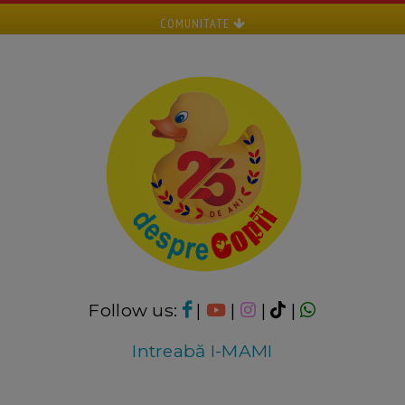
COMUNITATE
Follow us:
|
|
|
|
Intreabă I-MAMI