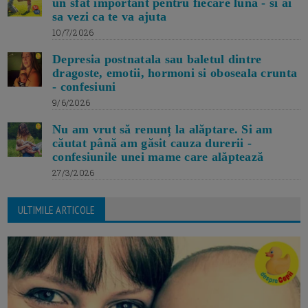
un sfat important pentru fiecare luna - si ai
sa vezi ca te va ajuta
10/7/2026
Depresia postnatala sau baletul dintre
dragoste, emotii, hormoni si oboseala crunta
- confesiuni
9/6/2026
Nu am vrut să renunț la alăptare. Si am
căutat până am găsit cauza durerii -
confesiunile unei mame care alăptează
27/3/2026
ULTIMILE ARTICOLE