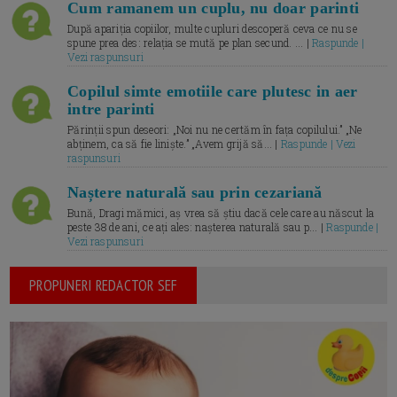
Cum ramanem un cuplu, nu doar parinti
După apariția copiilor, multe cupluri descoperă ceva ce nu se
spune prea des: relația se mută pe plan secund. ... |
Raspunde |
Vezi raspunsuri
Copilul simte emotiile care plutesc in aer
intre parinti
Părinții spun deseori: „Noi nu ne certăm în fața copilului.” „Ne
abținem, ca să fie liniște.” „Avem grijă să... |
Raspunde | Vezi
raspunsuri
Naștere naturală sau prin cezariană
Bună, Dragi mămici, aș vrea să știu dacă cele care au născut la
peste 38 de ani, ce ați ales: nașterea naturală sau p... |
Raspunde |
Vezi raspunsuri
PROPUNERI REDACTOR SEF