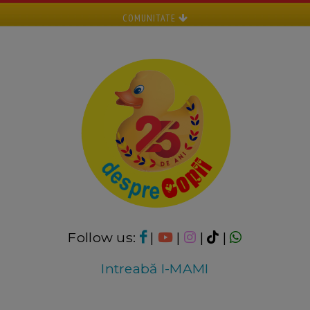
COMUNITATE
Follow us:
|
|
|
|
Intreabă I-MAMI