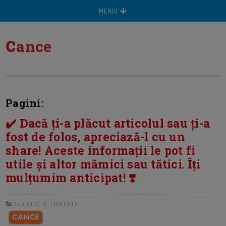
MENIU
c
ance
Pagini:
✔️ Dacă ți-a plăcut articolul sau ți-a
fost de folos, apreciază-l cu un
share! Aceste informații le pot fi
utile și altor mămici sau tătici. Îți
mulțumim anticipat! ❣️
SUBIECTE TRATATE:
CANCE