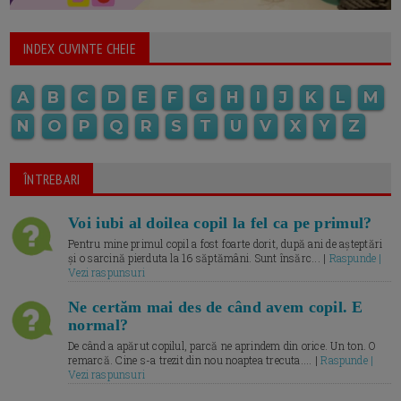
INDEX CUVINTE CHEIE
A
B
C
D
E
F
G
H
I
J
K
L
M
N
O
P
Q
R
S
T
U
V
X
Y
Z
ÎNTREBARI
Voi iubi al doilea copil la fel ca pe primul?
Pentru mine primul copil a fost foarte dorit, după ani de așteptări
și o sarcină pierduta la 16 săptămâni. Sunt însărc... |
Raspunde |
Vezi raspunsuri
Ne certăm mai des de când avem copil. E
normal?
De când a apărut copilul, parcă ne aprindem din orice. Un ton. O
remarcă. Cine s-a trezit din nou noaptea trecuta.... |
Raspunde |
Vezi raspunsuri