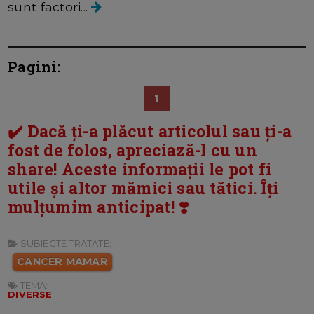
sunt factori...
Pagini:
1
✔️ Dacă ți-a plăcut articolul sau ți-a
fost de folos, apreciază-l cu un
share! Aceste informații le pot fi
utile și altor mămici sau tătici. Îți
mulțumim anticipat! ❣️
SUBIECTE TRATATE:
CANCER MAMAR
TEMA:
DIVERSE