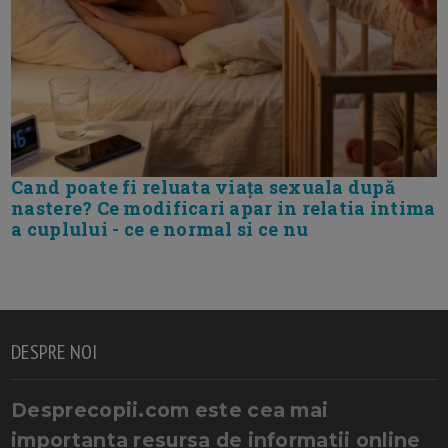
Cand poate fi reluata viața sexuala după
nastere? Ce modificari apar in relatia intima
a cuplului - ce e normal si ce nu
DESPRE NOI
Desprecopii.com este cea mai
importanta resursa de informatii online