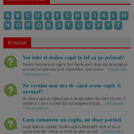
A
B
C
D
E
F
G
H
I
J
K
L
M
N
O
P
Q
R
S
T
U
V
X
Y
Z
ÎNTREBARI
Voi iubi al doilea copil la fel ca pe primul?
Pentru mine primul copil a fost foarte dorit, după ani de așteptări
și o sarcină pierduta la 16 săptămâni. Sunt însărc... |
Raspunde |
Vezi raspunsuri
Ne certăm mai des de când avem copil. E
normal?
De când a apărut copilul, parcă ne aprindem din orice. Un ton. O
remarcă. Cine s-a trezit din nou noaptea trecuta.... |
Raspunde |
Vezi raspunsuri
Cum ramanem un cuplu, nu doar parinti
După apariția copiilor, multe cupluri descoperă ceva ce nu se
spune prea des: relația se mută pe plan secund. ... |
Raspunde |