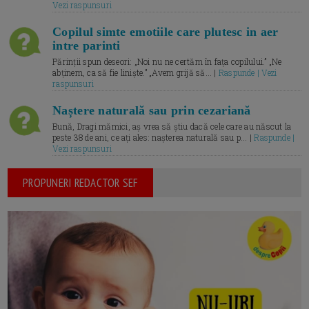
Vezi raspunsuri
Copilul simte emotiile care plutesc in aer
intre parinti
Părinții spun deseori: „Noi nu ne certăm în fața copilului.” „Ne
abținem, ca să fie liniște.” „Avem grijă să... |
Raspunde | Vezi
raspunsuri
Naștere naturală sau prin cezariană
Bună, Dragi mămici, aș vrea să știu dacă cele care au născut la
peste 38 de ani, ce ați ales: nașterea naturală sau p... |
Raspunde |
Vezi raspunsuri
PROPUNERI REDACTOR SEF