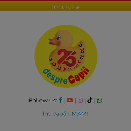
COMUNITATE
Follow us:
|
|
|
|
Intreabă I-MAMI