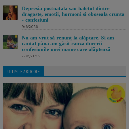
Depresia postnatala sau baletul dintre
dragoste, emotii, hormoni si oboseala crunta
- confesiuni
9/6/2026
Nu am vrut să renunț la alăptare. Si am
căutat până am găsit cauza durerii -
confesiunile unei mame care alăptează
27/3/2026
ULTIMILE ARTICOLE