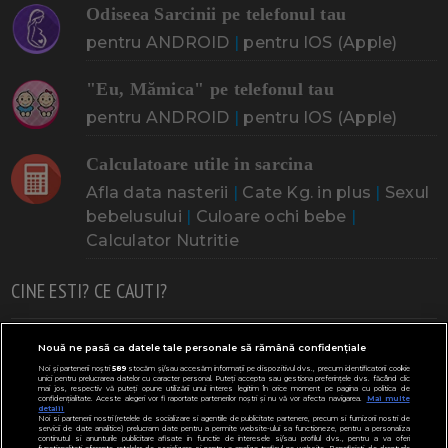
Odiseea Sarcinii pe telefonul tau
pentru ANDROID
|
pentru IOS (Apple)
"Eu, Mămica" pe telefonul tau
pentru ANDROID
|
pentru IOS (Apple)
Calculatoare utile in sarcina
Afla data nasterii
|
Cate Kg. in plus
|
Sexul
bebelusului
|
Culoare ochi bebe
|
Calculator Nutritie
CINE ESTI? CE CAUTI?
Doresc un copil
Adoptia
Probleme cu sarcina
Nouă ne pasă ca datele tale personale să rămână confidențiale
Noi și partenerii noștri
589
stocăm și/sau accesăm informații pe dispozitivul dvs., precum identificatorii cookie
Urmeaza sa nasc
Probleme alaptare
Bebe plange
unici pentru prelucrarea datelor cu caracter personal. Puteți accepta sau gestiona preferințele dvs. făcând clic
mai jos, respectiv vă puteți opune utilizării unui interes legitim în orice moment pe pagina cu politica de
confidențialitate. Aceste alegeri vor fi raportate partenerilor noștri și nu vă vor afecta navigarea.
Mai multe
Bebe febra
Caut bona
Cresa, Gradinta
detalii
Noi si partenerii nostri (retelele de socializare si agentiile de publicitate partenere, precum si furnizorii nostri de
servicii de date analitice) prelucram date pentru a permite website-ului sa functioneze, pentru a personaliza
Mergem la scoala
Copil bolnav
Copii cu nevoi speciale
continutul si anunturile publicitare afisate in functie de interesele si/sau profilul dvs., pentru a va oferi