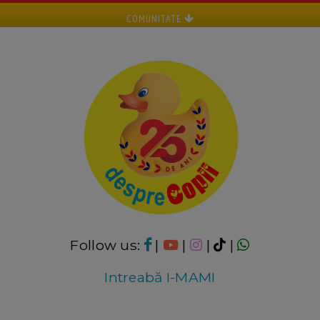
COMUNITATE
Follow us:
|
|
|
|
Intreabă I-MAMI