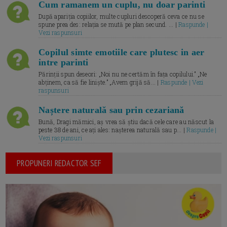
Cum ramanem un cuplu, nu doar parinti
După apariția copiilor, multe cupluri descoperă ceva ce nu se
spune prea des: relația se mută pe plan secund. ... |
Raspunde |
Vezi raspunsuri
Copilul simte emotiile care plutesc in aer
intre parinti
Părinții spun deseori: „Noi nu ne certăm în fața copilului.” „Ne
abținem, ca să fie liniște.” „Avem grijă să... |
Raspunde | Vezi
raspunsuri
Naștere naturală sau prin cezariană
Bună, Dragi mămici, aș vrea să știu dacă cele care au născut la
peste 38 de ani, ce ați ales: nașterea naturală sau p... |
Raspunde |
Vezi raspunsuri
PROPUNERI REDACTOR SEF