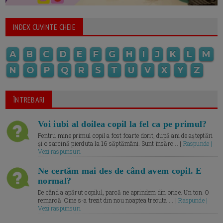
INDEX CUVINTE CHEIE
A
B
C
D
E
F
G
H
I
J
K
L
M
N
O
P
Q
R
S
T
U
V
X
Y
Z
ÎNTREBARI
Voi iubi al doilea copil la fel ca pe primul?
Pentru mine primul copil a fost foarte dorit, după ani de așteptări
și o sarcină pierduta la 16 săptămâni. Sunt însărc... |
Raspunde |
Vezi raspunsuri
Ne certăm mai des de când avem copil. E
normal?
De când a apărut copilul, parcă ne aprindem din orice. Un ton. O
remarcă. Cine s-a trezit din nou noaptea trecuta.... |
Raspunde |
Vezi raspunsuri