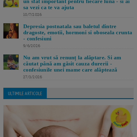
un sfat important pentru fiecare luna - si ai
sa vezi ca te va ajuta
10/7/2026
Depresia postnatala sau baletul dintre
dragoste, emotii, hormoni si oboseala crunta
- confesiuni
9/6/2026
Nu am vrut să renunț la alăptare. Si am
căutat până am găsit cauza durerii -
confesiunile unei mame care alăptează
27/3/2026
ULTIMILE ARTICOLE