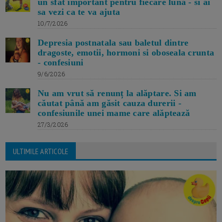
un sfat important pentru fiecare luna - si ai
sa vezi ca te va ajuta
10/7/2026
Depresia postnatala sau baletul dintre
dragoste, emotii, hormoni si oboseala crunta
- confesiuni
9/6/2026
Nu am vrut să renunț la alăptare. Si am
căutat până am găsit cauza durerii -
confesiunile unei mame care alăptează
27/3/2026
ULTIMILE ARTICOLE