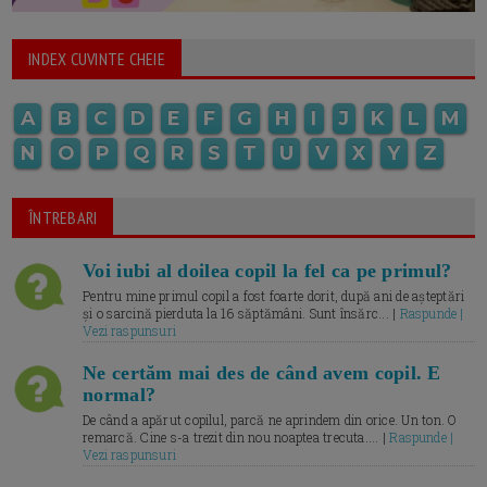
INDEX CUVINTE CHEIE
A
B
C
D
E
F
G
H
I
J
K
L
M
N
O
P
Q
R
S
T
U
V
X
Y
Z
ÎNTREBARI
Voi iubi al doilea copil la fel ca pe primul?
Pentru mine primul copil a fost foarte dorit, după ani de așteptări
și o sarcină pierduta la 16 săptămâni. Sunt însărc... |
Raspunde |
Vezi raspunsuri
Ne certăm mai des de când avem copil. E
normal?
De când a apărut copilul, parcă ne aprindem din orice. Un ton. O
remarcă. Cine s-a trezit din nou noaptea trecuta.... |
Raspunde |
Vezi raspunsuri