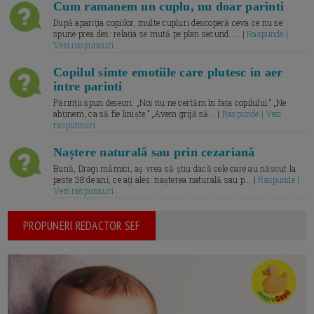
Cum ramanem un cuplu, nu doar parinti
După apariția copiilor, multe cupluri descoperă ceva ce nu se
spune prea des: relația se mută pe plan secund. ... |
Raspunde |
Vezi raspunsuri
Copilul simte emotiile care plutesc in aer
intre parinti
Părinții spun deseori: „Noi nu ne certăm în fața copilului.” „Ne
abținem, ca să fie liniște.” „Avem grijă să... |
Raspunde | Vezi
raspunsuri
Naștere naturală sau prin cezariană
Bună, Dragi mămici, aș vrea să știu dacă cele care au născut la
peste 38 de ani, ce ați ales: nașterea naturală sau p... |
Raspunde |
Vezi raspunsuri
PROPUNERI REDACTOR SEF