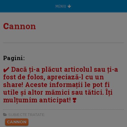
MENIU
c
annon
Pagini:
✔️ Dacă ți-a plăcut articolul sau ți-a
fost de folos, apreciază-l cu un
share! Aceste informații le pot fi
utile și altor mămici sau tătici. Îți
mulțumim anticipat! ❣️
SUBIECTE TRATATE:
CANNON