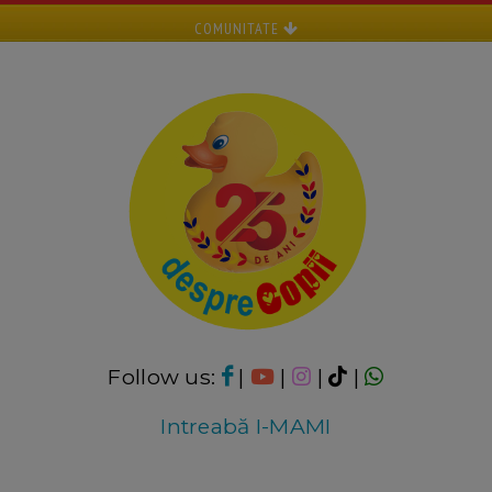
COMUNITATE
Follow us:
|
|
|
|
Intreabă I-MAMI