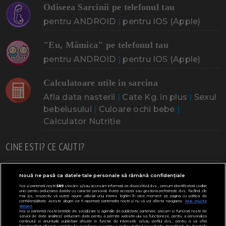
Odiseea Sarcinii pe telefonul tau
pentru ANDROID
|
pentru IOS (Apple)
"Eu, Mămica" pe telefonul tau
pentru ANDROID
|
pentru IOS (Apple)
Calculatoare utile in sarcina
Afla data nasterii
|
Cate Kg. in plus
|
Sexul
bebelusului
|
Culoare ochi bebe
|
Calculator Nutritie
CINE ESTI? CE CAUTI?
Doresc un copil
Adoptia
Probleme cu sarcina
Nouă ne pasă ca datele tale personale să rămână confidențiale
Noi și partenerii noștri
589
stocăm și/sau accesăm informații pe dispozitivul dvs., precum identificatorii cookie
Urmeaza sa nasc
Probleme alaptare
Bebe plange
unici pentru prelucrarea datelor cu caracter personal. Puteți accepta sau gestiona preferințele dvs. făcând clic
mai jos, respectiv vă puteți opune utilizării unui interes legitim în orice moment pe pagina cu politica de
confidențialitate. Aceste alegeri vor fi raportate partenerilor noștri și nu vă vor afecta navigarea.
Mai multe
Bebe febra
Caut bona
Cresa, Gradinta
detalii
Noi si partenerii nostri (retelele de socializare si agentiile de publicitate partenere, precum si furnizorii nostri de
servicii de date analitice) prelucram date pentru a permite website-ului sa functioneze, pentru a personaliza
Mergem la scoala
Copil bolnav
Copii cu nevoi speciale
continutul si anunturile publicitare afisate in functie de interesele si/sau profilul dvs., pentru a va oferi