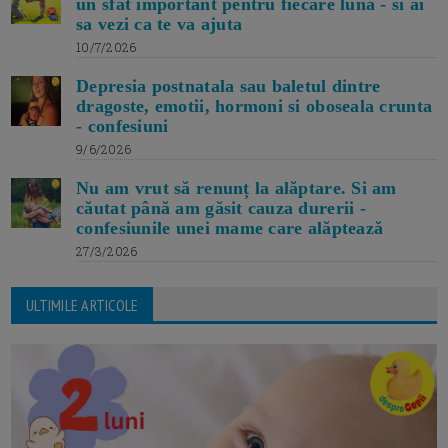
un sfat important pentru fiecare luna - si ai
sa vezi ca te va ajuta
10/7/2026
Depresia postnatala sau baletul dintre
dragoste, emotii, hormoni si oboseala crunta
- confesiuni
9/6/2026
Nu am vrut să renunț la alăptare. Si am
căutat până am găsit cauza durerii -
confesiunile unei mame care alăptează
27/3/2026
ULTIMILE ARTICOLE