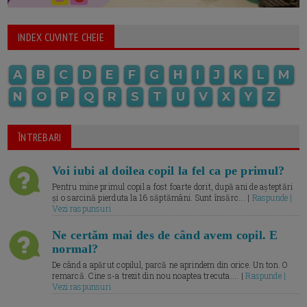
INDEX CUVINTE CHEIE
A
B
C
D
E
F
G
H
I
J
K
L
M
N
O
P
Q
R
S
T
U
V
X
Y
Z
ÎNTREBARI
Voi iubi al doilea copil la fel ca pe primul?
Pentru mine primul copil a fost foarte dorit, după ani de așteptări
și o sarcină pierduta la 16 săptămâni. Sunt însărc... |
Raspunde |
Vezi raspunsuri
Ne certăm mai des de când avem copil. E
normal?
De când a apărut copilul, parcă ne aprindem din orice. Un ton. O
remarcă. Cine s-a trezit din nou noaptea trecuta.... |
Raspunde |
Vezi raspunsuri