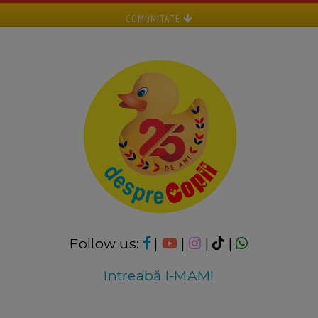
COMUNITATE
Follow us:
|
|
|
|
Intreabă I-MAMI