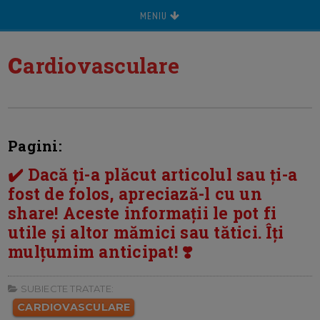
MENIU
c
ardiovasculare
Pagini:
✔️ Dacă ți-a plăcut articolul sau ți-a
fost de folos, apreciază-l cu un
share! Aceste informații le pot fi
utile și altor mămici sau tătici. Îți
mulțumim anticipat! ❣️
SUBIECTE TRATATE:
CARDIOVASCULARE