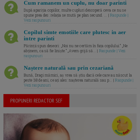
Cum ramanem un cuplu, nu doar parinti
După apariția copiilor, multe cupluri descoperă ceva ce nu se
spune prea des: relația se mută pe plan secund. ... |
Raspunde |
Vezi raspunsuri
Copilul simte emotiile care plutesc in aer
intre parinti
Părinții spun deseori: „Noi nu ne certăm în fața copilului.” „Ne
abținem, ca să fie liniște.” „Avem grijă să... |
Raspunde | Vezi
raspunsuri
Naștere naturală sau prin cezariană
Bună, Dragi mămici, aș vrea să știu dacă cele care au născut la
peste 38 de ani, ce ați ales: nașterea naturală sau p... |
Raspunde |
Vezi raspunsuri
PROPUNERI REDACTOR SEF