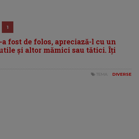
1
i-a fost de folos, apreciază-l cu un
tile și altor mămici sau tătici. Îți
TEMA:
DIVERSE