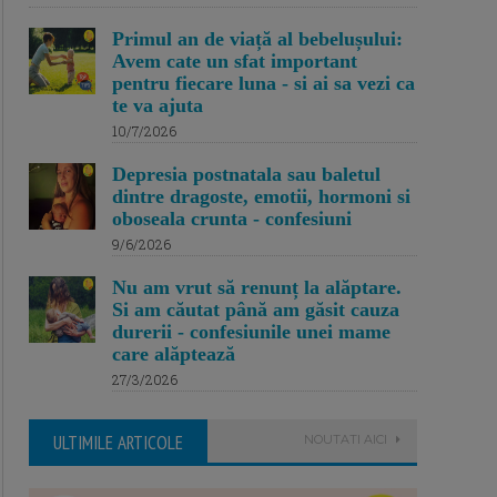
Primul an de viață al bebelușului:
Avem cate un sfat important
pentru fiecare luna - si ai sa vezi ca
te va ajuta
10/7/2026
Depresia postnatala sau baletul
dintre dragoste, emotii, hormoni si
oboseala crunta - confesiuni
9/6/2026
Nu am vrut să renunț la alăptare.
Si am căutat până am găsit cauza
durerii - confesiunile unei mame
care alăptează
27/3/2026
ULTIMILE ARTICOLE
NOUTATI AICI