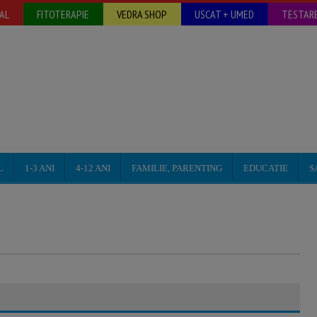
AL
FITOTERAPIE
VEDRA SHOP
USCAT + UMED
TESTARE
L
1-3 ANI
4-12 ANI
FAMILIE, PARENTING
EDUCATIE
S