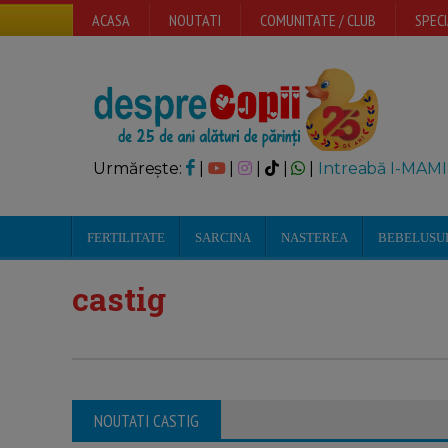
ACASA
NOUTATI
COMUNITATE / CLUB
SPECI
Urmărește:
|
|
|
|
|
Intreabă I-MAMI
FERTILITATE
SARCINA
NASTEREA
BEBELUSU
castig
NOUTATI CASTIG