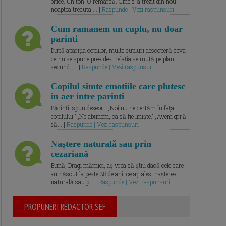
orice. Un ton. O remarcă. Cine s-a trezit din nou
noaptea trecuta.... |
Raspunde | Vezi raspunsuri
Cum ramanem un cuplu, nu doar
parinti
După apariția copiilor, multe cupluri descoperă ceva
ce nu se spune prea des: relația se mută pe plan
secund. ... |
Raspunde | Vezi raspunsuri
Copilul simte emotiile care plutesc
in aer intre parinti
Părinții spun deseori: „Noi nu ne certăm în fața
copilului.” „Ne abținem, ca să fie liniște.” „Avem grijă
să... |
Raspunde | Vezi raspunsuri
Naștere naturală sau prin
cezariană
Bună, Dragi mămici, aș vrea să știu dacă cele care
au născut la peste 38 de ani, ce ați ales: nașterea
naturală sau p... |
Raspunde | Vezi raspunsuri
PROPUNERI REDACTOR SEF