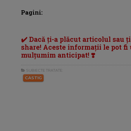
Pagini:
✔️ Dacă ți-a plăcut articolul sau ț
share! Aceste informații le pot fi u
mulțumim anticipat! ❣️
SUBIECTE TRATATE:
CASTIG