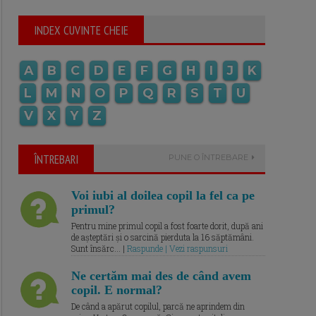
INDEX CUVINTE CHEIE
A
B
C
D
E
F
G
H
I
J
K
L
M
N
O
P
Q
R
S
T
U
V
X
Y
Z
ÎNTREBARI
PUNE O ÎNTREBARE
Voi iubi al doilea copil la fel ca pe
primul?
Pentru mine primul copil a fost foarte dorit, după ani
de așteptări și o sarcină pierduta la 16 săptămâni.
Sunt însărc... |
Raspunde | Vezi raspunsuri
Ne certăm mai des de când avem
copil. E normal?
De când a apărut copilul, parcă ne aprindem din